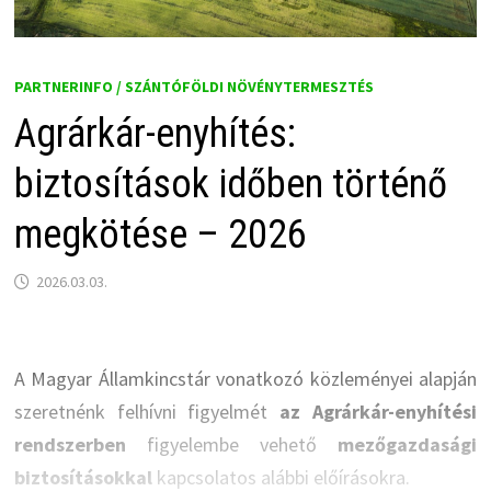
PARTNERINFO / SZÁNTÓFÖLDI NÖVÉNYTERMESZTÉS
Agrárkár-enyhítés:
biztosítások időben történő
megkötése – 2026
2026.03.03.
A Magyar Államkincstár vonatkozó közleményei alapján
szeretnénk felhívni figyelmét
az Agrárkár-enyhítési
rendszerben
figyelembe vehető
mezőgazdasági
biztosításokkal
kapcsolatos alábbi előírásokra.