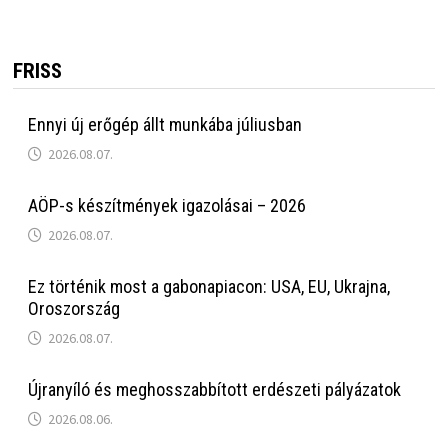
FRISS
Ennyi új erőgép állt munkába júliusban
2026.08.07.
AÖP-s készítmények igazolásai – 2026
2026.08.07.
Ez történik most a gabonapiacon: USA, EU, Ukrajna,
Oroszország
2026.08.07.
Újranyíló és meghosszabbított erdészeti pályázatok
2026.08.06.