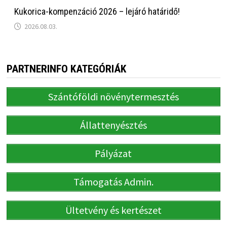
Kukorica-kompenzáció 2026 – lejáró határidő!
2026.08.03.
PARTNERINFO KATEGÓRIÁK
Szántóföldi növénytermesztés
Állattenyésztés
Pályázat
Támogatás Admin.
Ültetvény és kertészet