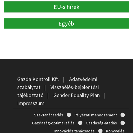
EU-s hírek
Egyéb
Gazda Kontroll Kft.
|
Adatvédelmi
szabályzat
|
Visszaélés-bejelentési
tájékoztató
|
Gender Equality Plan
|
Impresszum
Szaktanácsadás
Pályázati menedzsment
Gazdaság-optimalizálás
Gazdaság-átadás
Innovációs tanácsadás
Könyvelés