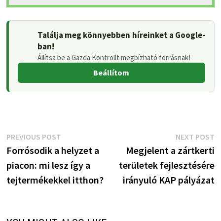
Találja meg könnyebben híreinket a Google-
ban!
Állítsa be a Gazda Kontrollt megbízható forrásnak!
Beállítom
Bejegyzés
Previous
N
PREVIOUS POST
NEXT POST
post:
p
Forrósodik a helyzet a
Megjelent a zártkerti
navigáció
piacon: mi lesz így a
területek fejlesztésére
tejtermékekkel itthon?
irányuló KAP pályázat