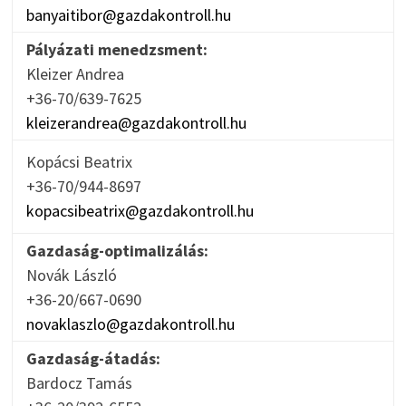
banyaitibor@gazdakontroll.hu
Pályázati menedzsment:
Kleizer Andrea
+36-70/639-7625
kleizerandrea@gazdakontroll.hu
Kopácsi Beatrix
+36-70/944-8697
kopacsibeatrix@gazdakontroll.hu
Gazdaság-optimalizálás:
Novák László
+36-20/667-0690
novaklaszlo@gazdakontroll.hu
Gazdaság-átadás:
Bardocz Tamás