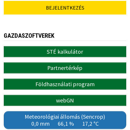
BEJELENTKEZÉS
GAZDASZOFTVEREK
STÉ kalkulátor
Partnertérkép
Földhasználati program
webGN
Meteorológiai állomás (Sencrop)
0,0 mm
66,1 %
17,2 °C