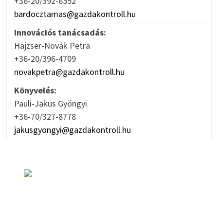
+36-20/392-6552
bardocztamas@gazdakontroll.hu
Innovációs tanácsadás:
Hajzser-Novák Petra
+36-20/396-4709
novakpetra@gazdakontroll.hu
Könyvelés:
Pauli-Jakus Gyöngyi
+36-70/327-8778
jakusgyongyi@gazdakontroll.hu