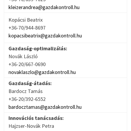
kleizerandrea@gazdakontroll.hu
Kopácsi Beatrix
+36-70/944-8697
kopacsibeatrix@gazdakontroll.hu
Gazdaság-optimalizálás:
Novák László
+36-20/667-0690
novaklaszlo@gazdakontroll.hu
Gazdaság-átadás:
Bardocz Tamás
+36-20/392-6552
bardocztamas@gazdakontroll.hu
Innovációs tanácsadás:
Hajzser-Novák Petra