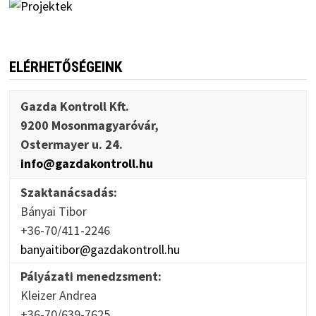
ELÉRHETŐSÉGEINK
Gazda Kontroll Kft.
9200 Mosonmagyaróvár,
Ostermayer u. 24.
info@gazdakontroll.hu
Szaktanácsadás:
Bányai Tibor
+36-70/411-2246
banyaitibor@gazdakontroll.hu
Pályázati menedzsment:
Kleizer Andrea
+36-70/639-7625