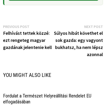
Bejegyzés
Previous
N
PREVIOUS POST
NEXT POST
post:
p
Felhívást tettek közzé:
Súlyos hibát követhet el
navigáció
ezt rengeteg magyar
sok gazda: egy vagyont
gazdának jelentenie kell
bukhatsz, ha nem lépsz
azonnal
YOU MIGHT ALSO LIKE
Fordulat a Természet Helyreállítási Rendelet EU
elfogadásában