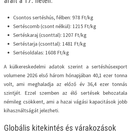
árait a 17. héten:
Csontos sertéshús, félben: 978 Ft/kg
Sertéscomb (csont nélkül): 1215 Ft/kg
Sertéskaraj (csonttal): 1207 Ft/kg
Sertéstarja (csonttal): 1481 Ft/kg
Sertésoldalas: 1608 Ft/kg
A külkereskedelmi adatok szerint a sertéshúsexport
volumene 2026 első három hónapjában 40,1 ezer tonna
volt, ami meghaladja az előző év 36,4 ezer tonnás
szintjét. Ezzel szemben az élő sertések behozatala
némileg csökkent, ami a hazai vágási kapacitások jobb
kihasználtságát jelezheti.
Globális kitekintés és várakozások