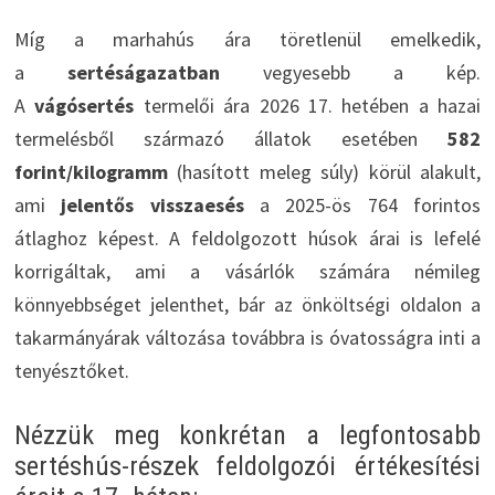
Míg a marhahús ára töretlenül emelkedik,
a
sertéságazatban
vegyesebb a kép.
A
vágósertés
termelői ára 2026 17. hetében a hazai
termelésből származó állatok esetében
582
forint/kilogramm
(hasított meleg súly) körül alakult,
ami
jelentős visszaesés
a 2025-ös 764 forintos
átlaghoz képest. A feldolgozott húsok árai is lefelé
korrigáltak, ami a vásárlók számára némileg
könnyebbséget jelenthet, bár az önköltségi oldalon a
takarmányárak változása továbbra is óvatosságra inti a
tenyésztőket.
Nézzük meg konkrétan a legfontosabb
sertéshús-részek feldolgozói értékesítési