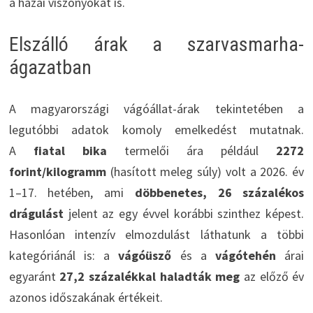
a hazai viszonyokat is.
Elszálló árak a szarvasmarha-
ágazatban
A magyarországi vágóállat-árak tekintetében a
legutóbbi adatok komoly emelkedést mutatnak.
A
fiatal bika
termelői ára például
2272
forint/kilogramm
(hasított meleg súly) volt a 2026. év
1–17. hetében, ami
döbbenetes, 26 százalékos
drágulást
jelent az egy évvel korábbi szinthez képest.
Hasonlóan intenzív elmozdulást láthatunk a többi
kategóriánál is: a
vágóüsző
és a
vágótehén
árai
egyaránt
27,2 százalékkal haladták meg
az előző év
azonos időszakának értékeit.