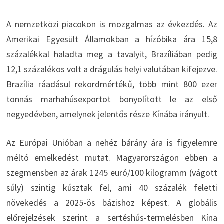
A nemzetközi piacokon is mozgalmas az évkezdés. Az
Amerikai Egyesült Államokban a hízóbika ára 15,8
százalékkal haladta meg a tavalyit, Brazíliában pedig
12,1 százalékos volt a drágulás helyi valutában kifejezve.
Brazília ráadásul rekordmértékű, több mint 800 ezer
tonnás marhahúsexportot bonyolított le az első
negyedévben, amelynek jelentős része Kínába irányult.
Az Európai Unióban a nehéz bárány ára is figyelemre
méltó emelkedést mutat. Magyarországon ebben a
szegmensben az árak 1245 euró/100 kilogramm (vágott
súly) szintig kúsztak fel, ami 40 százalék feletti
növekedés a 2025-ös bázishoz képest. A globális
előrejelzések szerint a sertéshús-termelésben Kína