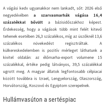
A vágási kedv ugyanakkor nem lankadt, sőt: 2026 első
negyedévében
a szarvasmarhák vágása 16,4
százalékkal bővült
a bázisidőszakhoz képest.
Érdekesség, hogy a vágások több mint felét kitevő
tehenek esetében 26,3 százalékos, míg az üszőknél 13,6
százalékos növekedést regisztráltak. A
külkereskedelemben is pozitív mérleget láthatunk a
kivitel oldalán: az élőmarha-export volumene 15
százalékkal, értéke pedig látványos, 39,5 százalékkal
ugrott meg. A magyar állatok legfontosabb célpiacai
között továbbra is Izrael, Lengyelország, Olaszország,
Horvátország, Koszovó és Egyiptom szerepelnek.
Hullámvasúton a sertéspiac