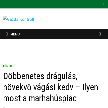
Skip
to
content
MENU
HÍREK
Döbbenetes drágulás,
növekvő vágási kedv – ilyen
most a marhahúspiac