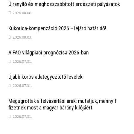
Újranyíló és meghosszabbított erdészeti pályázatok
2026.08.06.
Kukorica-kompenzáció 2026 – lejáró határidő!
2026.08.03.
A FAO világpiaci prognózisa 2026-ban
2026.07.31.
Újabb körös adategyeztető levelek
2026.07.31.
Megugrottak a felvásárlási árak: mutatjuk, mennyit
fizetnek most a magyar bárány kilójáért
2026.07.31.