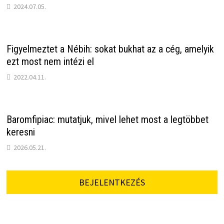
2024.07.05.
Figyelmeztet a Nébih: sokat bukhat az a cég, amelyik
ezt most nem intézi el
2022.04.11.
Baromfipiac: mutatjuk, mivel lehet most a legtöbbet
keresni
2026.05.21.
BEJELENTKEZÉS