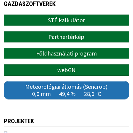
GAZDASZOFTVEREK
STÉ kalkulátor
Partnertérkép
Földhasználati program
webGN
Meteorológiai állomás (Sencrop)
0,0 mm
49,4 %
28,6 °C
PROJEKTEK