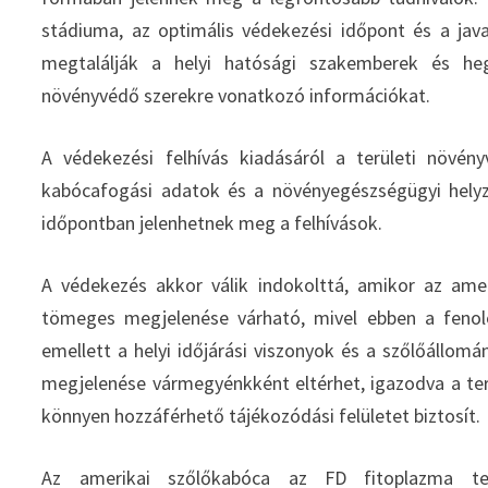
stádiuma, az optimális védekezési időpont és a java
megtalálják a helyi hatósági szakemberek és hegy
növényvédő szerekre vonatkozó információkat.
A védekezési felhívás kiadásáról a területi növén
kabócafogási adatok és a növényegészségügyi helyz
időpontban jelenhetnek meg a felhívások.
A védekezés akkor válik indokolttá, amikor az amer
tömeges megjelenése várható, mivel ebben a fenoló
emellett a helyi időjárási viszonyok és a szőlőállomá
megjelenése vármegyénkként eltérhet, igazodva a te
könnyen hozzáférhető tájékozódási felületet biztosít.
Az amerikai szőlőkabóca az FD fitoplazma ter