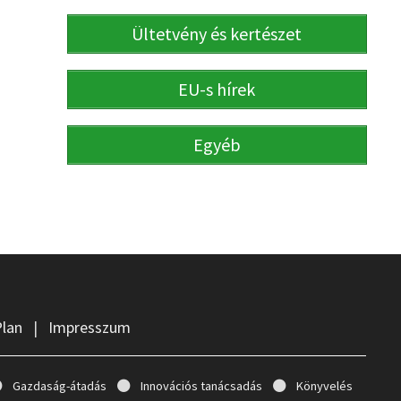
Ültetvény és kertészet
EU-s hírek
Egyéb
Plan
|
Impresszum
Gazdaság-átadás
Innovációs tanácsadás
Könyvelés