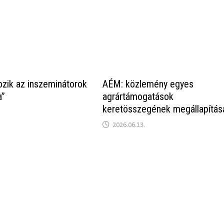
ozik az inszeminátorok
AÉM: közlemény egyes
a”
agrártámogatások
keretösszegének megállapítás
2026.06.13.