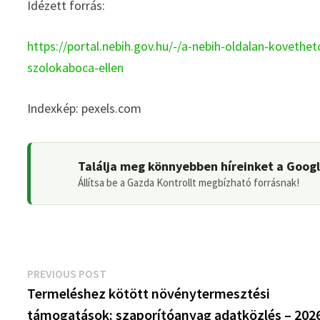
Idézett forrás:
https://portal.nebih.gov.hu/-/a-nebih-oldalan-koveth
szolokaboca-ellen
Indexkép: pexels.com
Találja meg könnyebben híreinket a Goog
Állítsa be a Gazda Kontrollt megbízható forrásnak!
Bejegyzés
Previous
PREVIOUS POST
post:
Termeléshez kötött növénytermesztési
navigáció
támogatások: szaporítóanyag adatközlés – 202