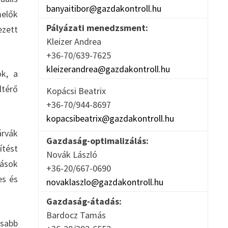
banyaitibor@gazdakontroll.hu
melők
Pályázati menedzsment:
ezett
Kleizer Andrea
+36-70/639-7625
kleizerandrea@gazdakontroll.hu
ok, a
ltérő
Kopácsi Beatrix
+36-70/944-8697
kopacsibeatrix@gazdakontroll.hu
árvák
Gazdaság-optimalizálás:
ítést
Novák László
vások
+36-20/667-0690
es és
novaklaszlo@gazdakontroll.hu
Gazdaság-átadás:
Bardocz Tamás
sabb