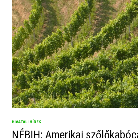
HIVATALI HÍREK
NÉBIH: Amerikai szőlőkabóca