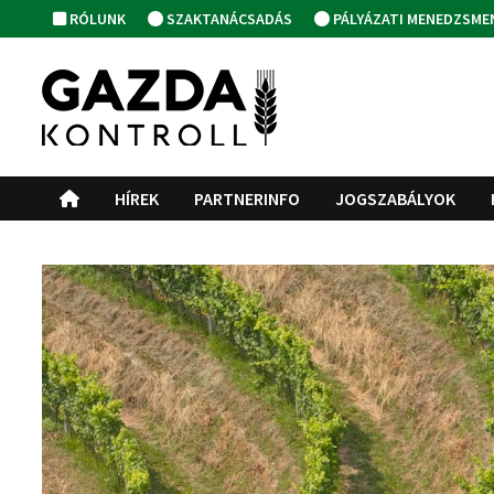
Skip
RÓLUNK
SZAKTANÁCSADÁS
PÁLYÁZATI MENEDZSME
to
content
HÍREK
PARTNERINFO
JOGSZABÁLYOK