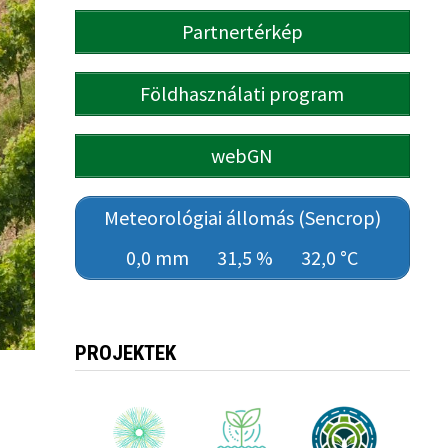
Partnertérkép
Földhasználati program
webGN
Meteorológiai állomás (Sencrop)
0,0 mm
31,5 %
32,0 °C
PROJEKTEK