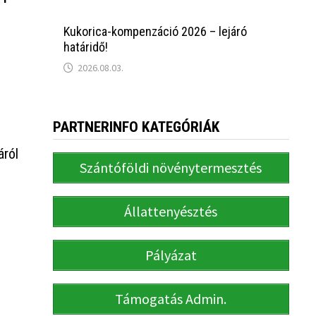
Kukorica-kompenzáció 2026 – lejáró
határidő!
2026.08.03.
PARTNERINFO KATEGÓRIÁK
áról
Szántóföldi növénytermesztés
Állattenyésztés
Pályázat
Támogatás Admin.