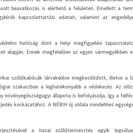
solt beavatkozás is elérhető a felületen. Emellett a ter
bírók kapcsolattartási adatait, valamint az engedély
yvédelmi hatóság dönt a helyi megfigyelési tapasztalat
et alapján. Ennek megfelelően az egyes vármegyékben e
ikai szőlőkabócák lárvakelése megkezdődött, illetve a l
giai szakaszban a leghatékonyabb a védekezés. Az időz
ny növényegészségügyi állapota is befolyásolja, így a felhí
rjedés kockázatához. A NÉBIH új oldala mindehhez egység
jesztésével a hazai szőlőtermesztés egyik legsúlyo