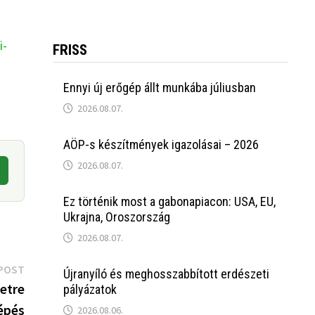
i-
FRISS
Ennyi új erőgép állt munkába júliusban
2026.08.07.
AÖP-s készítmények igazolásai – 2026
2026.08.07.
Ez történik most a gabonapiacon: USA, EU,
Ukrajna, Oroszország
2026.08.07.
Next
POST
Újranyíló és meghosszabbított erdészeti
post:
etre
pályázatok
épés
2026.08.06.