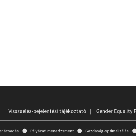
|
Visszaélés-bejelentési tájékoztató
|
Gender Equality 
anácsadás
Pályázati menedzsment
Gazdaság-optimalizálás