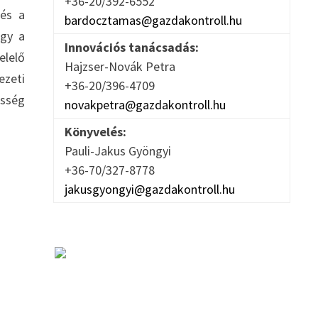
+36-20/392-6552
 és a
bardocztamas@gazdakontroll.hu
ogy a
Innovációs tanácsadás:
elelő
Hajzser-Novák Petra
ezeti
+36-20/396-4709
esség
novakpetra@gazdakontroll.hu
Könyvelés:
Pauli-Jakus Gyöngyi
+36-70/327-8778
jakusgyongyi@gazdakontroll.hu