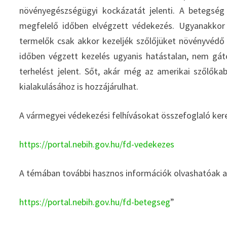
növényegészségügyi kockázatát jelenti. A betegsé
megfelelő időben elvégzett védekezés. Ugyanakkor 
termelők csak akkor kezeljék szőlőjüket növényvédő s
időben végzett kezelés ugyanis hatástalan, nem gáto
terhelést jelent. Sőt, akár még az amerikai szőlőka
kialakulásához is hozzájárulhat.
A vármegyei védekezési felhívásokat összefoglaló ker
https://portal.nebih.gov.hu/fd-vedekezes
A témában további hasznos információk olvashatóak a
https://portal.nebih.gov.hu/fd-betegseg
”