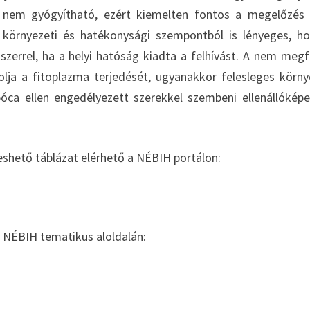
g nem gyógyítható, ezért kiemelten fontos a megelőzés
környezeti és hatékonysági szempontból is lényeges, h
zerrel, ha a helyi hatóság kiadta a felhívást. A nem megf
lja a fitoplazma terjedését, ugyanakkor felesleges körny
bóca ellen engedélyezett szerekkel szembeni ellenállókép
eshető táblázat elérhető a NÉBIH portálon:
 NÉBIH tematikus aloldalán: