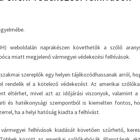
figyelmébe.
BIH) weboldalán naprakészen követhetők a szőlő arany
bóca miatt megjelenő vármegyei védekezési felhívások.
t szakmai szereplők egy helyen tájékozódhassanak arról, ho
 rendelik el a kötelező védekezést. Az amerikai szőlők
t eltérhet, mivel azt az időjárási viszonyok, valamint a 
zeti és hatékonysági szempontból is kiemelten fontos, h
rrel, ha a helyi hatóság kiadta a felhívást.
vármegyei felhívások kiadását követően szűrhető, kere
Többek között az amerikai szőlőkabócák állapotának akt