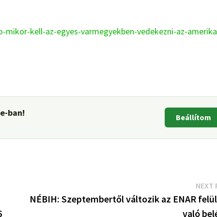
eto-mikor-kell-az-egyes-varmegyekben-vedekezni-az-amerika
le-ban!
Beállítom
NEXT 
NÉBIH: Szeptembertől változik az ENAR felül
6
való bel