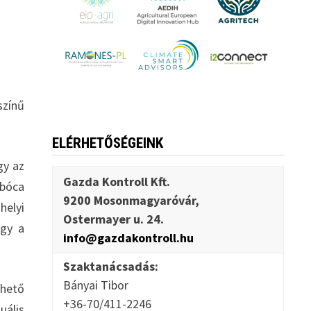
színű
ELÉRHETŐSÉGEINK
gy az
Gazda Kontroll Kft.
abóca
9200 Mosonmagyaróvár,
helyi
Ostermayer u. 24.
ogy a
info@gazdakontroll.hu
Szaktanácsadás:
Bányai Tibor
shető
+36-70/411-2246
uális