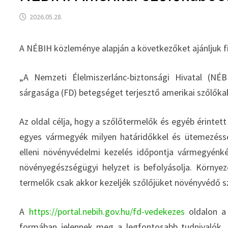
2026.05.28.
A NÉBIH közleménye alapján a következőket ajánljuk 
„A Nemzeti Élelmiszerlánc-biztonsági Hivatal (NÉ
sárgasága (FD) betegséget terjesztő amerikai szőlőka
Az oldal célja, hogy a szőlőtermelők és egyéb érintet
egyes vármegyék milyen határidőkkel és ütemezéssel
elleni növényvédelmi kezelés időpontja vármegyénkén
növényegészségügyi helyzet is befolyásolja. Környe
termelők csak akkor kezeljék szőlőjüket növényvédő sze
A
https://portal.nebih.gov.hu/fd-vedekezes
oldalon a 
formában jelennek meg a legfontosabb tudnivalók. 