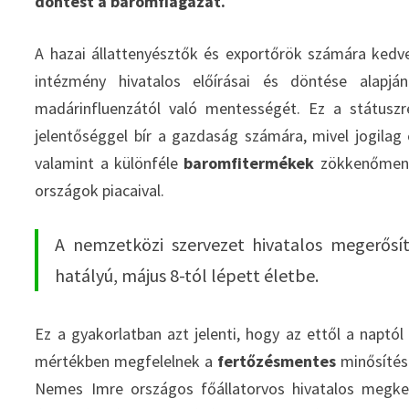
döntést a baromfiágazat.
A hazai állattenyésztők és exportőrök számára kedve
intézmény hivatalos előírásai és döntése alapj
madárinfluenzától való mentességét. Ez a státuszr
jelentőséggel bír a gazdaság számára, mivel jogilag
valamint a különféle
baromfitermékek
zökkenőmente
országok piacaival.
A nemzetközi szervezet hivatalos megerősí
hatályú, május 8-tól lépett életbe.
Ez a gyakorlatban azt jelenti, hogy az ettől a naptó
mértékben megfelelnek a
fertőzésmentes
minősítés
Nemes Imre országos főállatorvos hivatalos megker