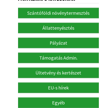
Szántóföldi növénytermesztés
Állattenyésztés
Pályázat
Támogatás Admin.
Ültetvény és kertészet
EU-s hírek
Egyéb