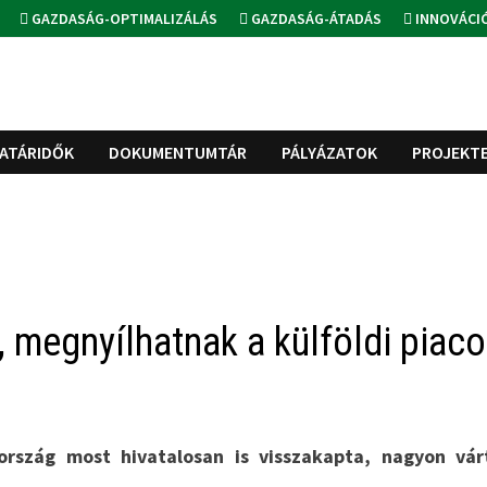
GAZDASÁG-OPTIMALIZÁLÁS
GAZDASÁG-ÁTADÁS
INNOVÁCI
ATÁRIDŐK
DOKUMENTUMTÁR
PÁLYÁZATOK
PROJEKT
 megnyílhatnak a külföldi piac
ország most hivatalosan is visszakapta, nagyon vár