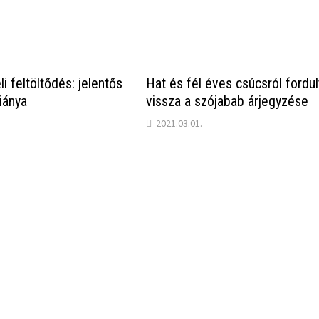
li feltöltődés: jelentős
Hat és fél éves csúcsról fordul
hiánya
vissza a szójabab árjegyzése
2021.03.01.