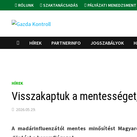
Skip
RÓLUNK
SZAKTANÁCSADÁS
PÁLYÁZATI MENEDZSMENT
to
content
HÍREK
PARTNERINFO
JOGSZABÁLYOK
H
HÍREK
Visszakaptuk a mentességet,
2026.05.29.
A madárinfluenzától mentes minősítést Magyar