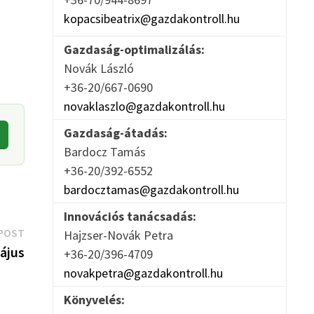
kopacsibeatrix@gazdakontroll.hu
Gazdaság-optimalizálás:
Novák László
+36-20/667-0690
novaklaszlo@gazdakontroll.hu
Gazdaság-átadás:
Bardocz Tamás
+36-20/392-6552
bardocztamas@gazdakontroll.hu
Innovációs tanácsadás:
Next
POST
Hajzser-Novák Petra
post:
május
+36-20/396-4709
novakpetra@gazdakontroll.hu
Könyvelés: