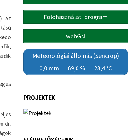
Földhasználati program
). Az
tású
webGN
lkedő
mfik,
Meteorológiai állomás (Sencrop)
madik
0,0 mm
69,0 %
23,4 °C
eges
PROJEKTEK
eljes
n dr.
zágok