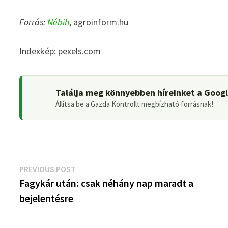
Forrás:
Nébih
, agroinform.hu
Indexkép: pexels.com
Találja meg könnyebben híreinket a Goog
Állítsa be a Gazda Kontrollt megbízható forrásnak!
Bejegyzés
Previous
PREVIOUS POST
post:
Fagykár után: csak néhány nap maradt a
navigáció
bejelentésre