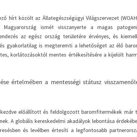
ző hírt közölt az Állategészségügyi Világszervezet (WOAH
án Magyarország ismét visszanyerte a magas patogeni
endezés az egész ország területére érvényes, és kieme
 és gyakorlatilag is megteremti a lehetőséget az élő baro
s, korlátozásoktól mentes értékesítésére a kijelölt har
tése értelmében a mentességi státusz visszamenől
l kezdve előállított és feldolgozott baromfitermékek már t
nek. A globális kereskedelmi akadályok lebontása érdekébe
esésben és levélben értesíti a legfontosabb partnerors