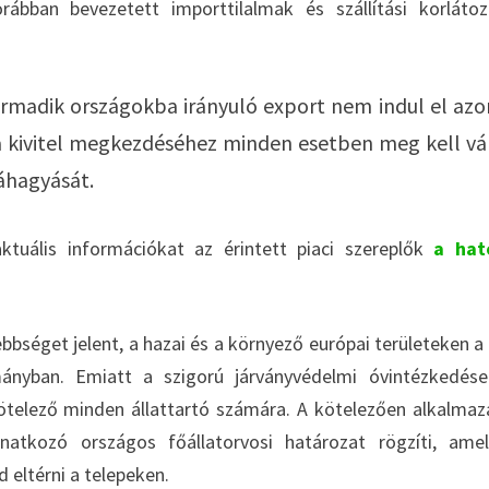
ábban bevezetett importtilalmak és szállítási korláto
rmadik országokba irányuló export nem indul el azo
a kivitel megkezdéséhez minden esetben meg kell vár
váhagyását.
ktuális információkat az érintett piaci szereplők
a hat
bséget jelent, a hazai és a környező európai területeken a 
nyban. Emiatt a szigorú járványvédelmi óvintézkedése
kötelező minden állattartó számára. A kötelezően alkalma
natkozó országos főállatorvosi határozat rögzíti, ame
 eltérni a telepeken.