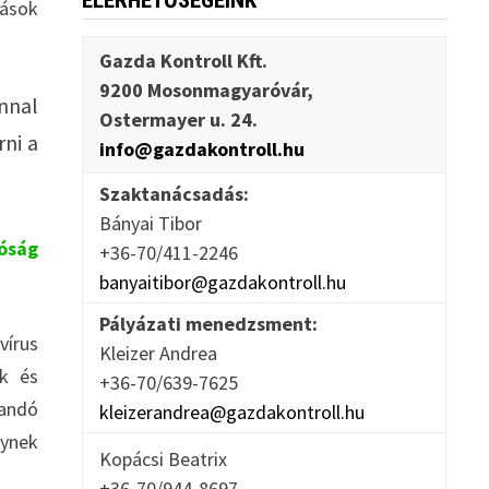
ELÉRHETŐSÉGEINK
zások
Gazda Kontroll Kft.
9200 Mosonmagyaróvár,
nnal
Ostermayer u. 24.
ni a
info@gazdakontroll.hu
Szaktanácsadás:
Bányai Tibor
óság
+36-70/411-2246
banyaitibor@gazdakontroll.hu
Pályázati menedzsment:
vírus
Kleizer Andrea
k és
+36-70/639-7625
zandó
kleizerandrea@gazdakontroll.hu
lynek
Kopácsi Beatrix
+36-70/944-8697