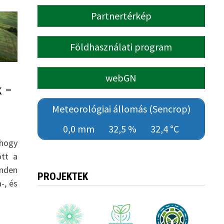
Partnertérkép
Földhasználati program
webGN
k –
Meteorológiai állomás (Sencrop)
0,0 mm
32,5 %
32,4 °C
hogy
tt a
inden
PROJEKTEK
-, és