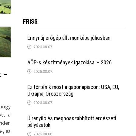
FRISS
Ennyi új erőgép állt munkába júliusban
2026.08.07.
AÖP-s készítmények igazolásai – 2026
2026.08.07.
k –
Ez történik most a gabonapiacon: USA, EU,
Ukrajna, Oroszország
2026.08.07.
hogy
tt a
Újranyíló és meghosszabbított erdészeti
inden
pályázatok
-, és
2026.08.06.