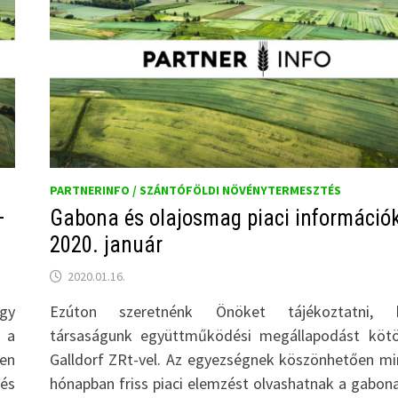
PARTNERINFO / SZÁNTÓFÖLDI NÖVÉNYTERMESZTÉS
–
Gabona és olajosmag piaci információ
2020. január
2020.01.16.
gy
Ezúton szeretnénk Önöket tájékoztatni, 
 a
társaságunk együttműködési megállapodást kötö
den
Galldorf ZRt-vel. Az egyezségnek köszönhetően m
 és
hónapban friss piaci elemzést olvashatnak a gabona