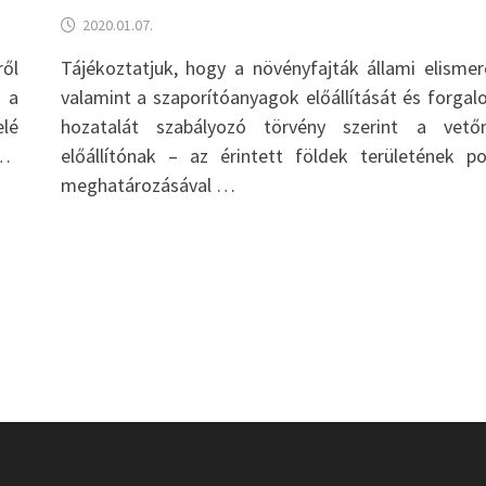
2020.01.07.
ről
Tájékoztatjuk, hogy a növényfajták állami elismer
k a
valamint a szaporítóanyagok előállítását és forga
elé
hozatalát szabályozó törvény szerint a vető
 …
előállítónak – az érintett földek területének p
meghatározásával …