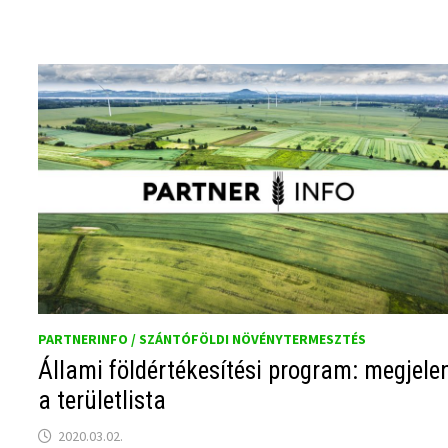
PARTNERINFO / SZÁNTÓFÖLDI NÖVÉNYTERMESZTÉS
Állami földértékesítési program: megjele
a területlista
2020.03.02.