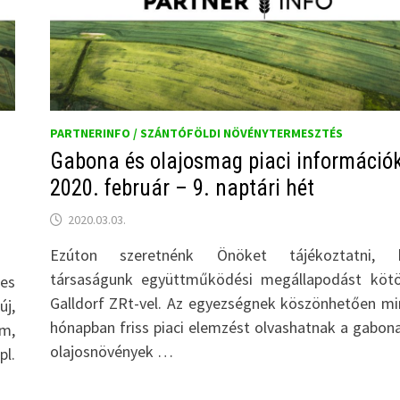
PARTNERINFO / SZÁNTÓFÖLDI NÖVÉNYTERMESZTÉS
Gabona és olajosmag piaci információ
2020. február – 9. naptári hét
2020.03.03.
Ezúton szeretnénk Önöket tájékoztatni, 
társaságunk együttműködési megállapodást kötö
es
Galldorf ZRt-vel. Az egyezségnek köszönhetően m
j,
hónapban friss piaci elemzést olvashatnak a gabona
m,
olajosnövények …
pl.