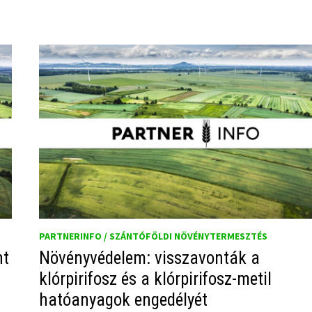
PARTNERINFO / SZÁNTÓFÖLDI NÖVÉNYTERMESZTÉS
nt
Növényvédelem: visszavonták a
klórpirifosz és a klórpirifosz-metil
hatóanyagok engedélyét