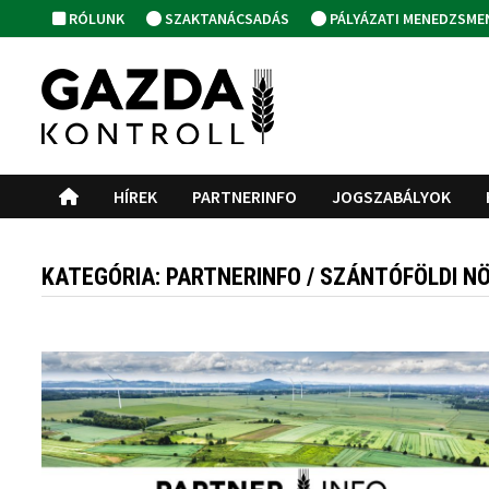
Skip
RÓLUNK
SZAKTANÁCSADÁS
PÁLYÁZATI MENEDZSME
to
content
HÍREK
PARTNERINFO
JOGSZABÁLYOK
KATEGÓRIA:
PARTNERINFO / SZÁNTÓFÖLDI 