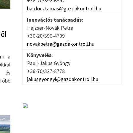
+36-20/392-6552
bardocztamas@gazdakontroll.hu
Innovációs tanácsadás:
Hajzser-Novák Petra
ől
+36-20/396-4709
novakpetra@gazdakontroll.hu
Könyvelés:
ani a
Pauli-Jakus Gyöngyi
okkal
+36-70/327-8778
r és
jakusgyongyi@gazdakontroll.hu
 főbb