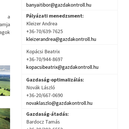
banyaitibor@gazdakontroll.hu
Pályázati menedzsment:
ág a
Kleizer Andrea
ramja
+36-70/639-7625
yagok
kleizerandrea@gazdakontroll.hu
Kopácsi Beatrix
+36-70/944-8697
kopacsibeatrix@gazdakontroll.hu
Gazdaság-optimalizálás:
Novák László
+36-20/667-0690
novaklaszlo@gazdakontroll.hu
Gazdaság-átadás:
Bardocz Tamás