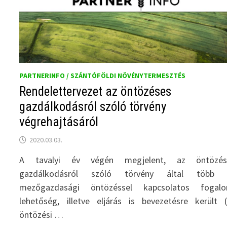
PARTNERINFO / SZÁNTÓFÖLDI NÖVÉNYTERMESZTÉS
Rendelettervezet az öntözéses
gazdálkodásról szóló törvény
végrehajtásáról
2020.03.03.
A tavalyi év végén megjelent, az öntözés
gazdálkodásról szóló törvény által több ú
mezőgazdasági öntözéssel kapcsolatos fogalo
lehetőség, illetve eljárás is bevezetésre került (
öntözési …