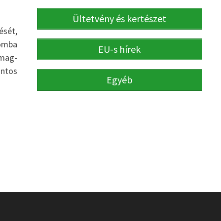
Ültetvény és kertészet
ését,
lomba
EU-s hírek
mag-
ontos
Egyéb