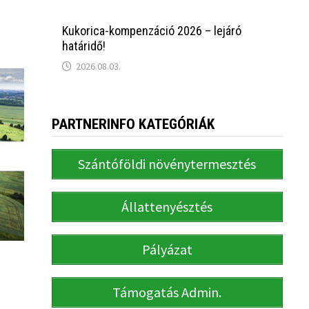
Kukorica-kompenzáció 2026 – lejáró
határidő!
2026.08.03.
PARTNERINFO KATEGÓRIÁK
Szántóföldi növénytermesztés
Állattenyésztés
Pályázat
Támogatás Admin.