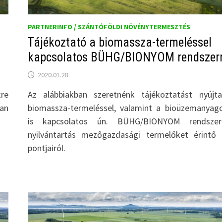
PARTNERINFO / SZÁNTÓFÖLDI NÖVÉNYTERMESZTÉS
Tájékoztató a biomassza-termeléssel
kapcsolatos BÜHG/BIONYOM rendszerr
2020.01.28.
re
Az alábbiakban szeretnénk tájékoztatást nyújt
san
biomassza-termeléssel, valamint a bioüzemanyag
is kapcsolatos ún. BÜHG/BIONYOM rendsze
nyilvántartás mezőgazdasági termelőket érintő
pontjairól.