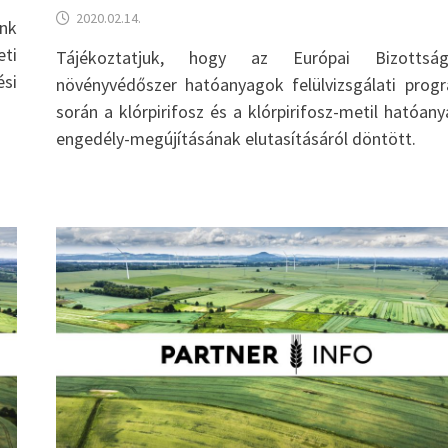
2020.02.14.
nk
eti
Tájékoztatjuk, hogy az Európai Bizotts
ési
növényvédőszer hatóanyagok felülvizsgálati prog
során a klórpirifosz és a klórpirifosz-metil hatóan
engedély-megújításának elutasításáról döntött.