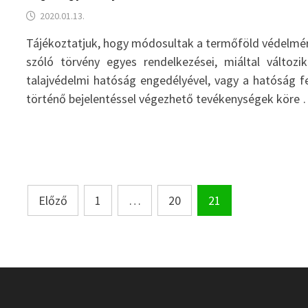
2020.01.13.
Tájékoztatjuk, hogy módosultak a termőföld védelmé
szóló törvény egyes rendelkezései, miáltal változi
talajvédelmi hatóság engedélyével, vagy a hatóság f
történő bejelentéssel végezhető tevékenységek köre
Bejegyzések
Előző
1
…
20
21
lapozása