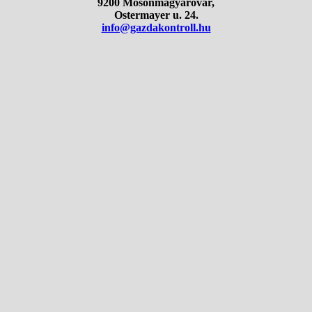
9200 Mosonmagyaróvár,
Ostermayer u. 24.
info@gazdakontroll.hu