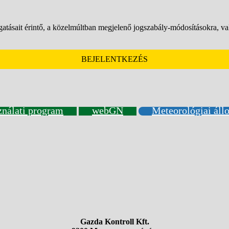
gatásait érintő, a közelmúltban megjelenő jogszabály-módosításokra, va
BEJELENTKEZÉS
ználati program
webGN
Meteorológiai áll
Gazda Kontroll Kft.