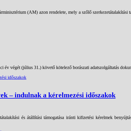
árminisztérium (AM) azon rendelete, mely a szőlő szerkezetátalakítási t
aci év végét (július 31.) követő kötelező borászati adatszolgáltatás d
nyek – indulnak a kérelmezési időszakok
talakítási és átállítási támogatása iránti kifizetési kérelmek benyújtás