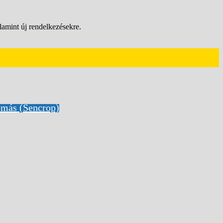
lamint új rendelkezésekre.
omás (Sencrop)