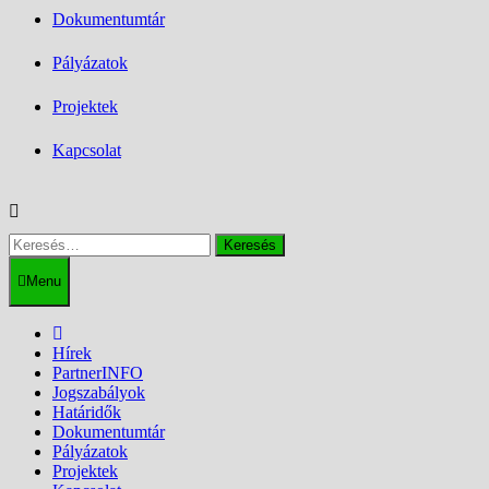
Dokumentumtár
Pályázatok
Projektek
Kapcsolat
Keresés:
Menu
Hírek
PartnerINFO
Jogszabályok
Határidők
Dokumentumtár
Pályázatok
Projektek