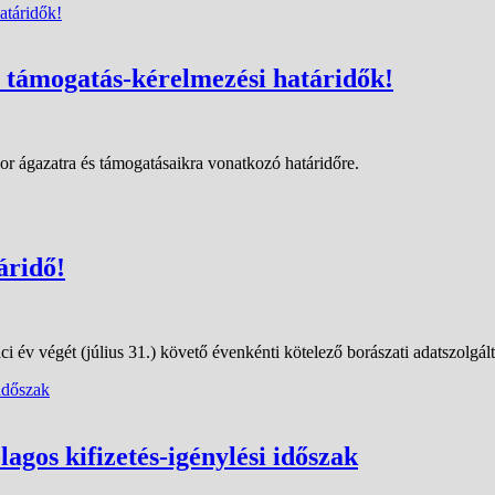
s támogatás-kérelmezési határidők!
or ágazatra és támogatásaikra vonatkozó határidőre.
áridő!
i év végét (július 31.) követő évenkénti kötelező borászati adatszolgál
lagos kifizetés-igénylési időszak