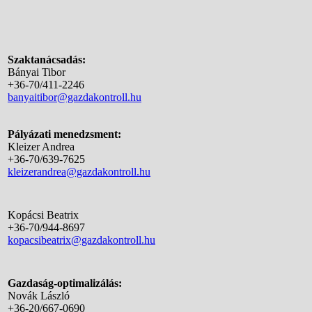
Szaktanácsadás:
Bányai Tibor
+36-70/411-2246
banyaitibor@gazdakontroll.hu
Pályázati menedzsment:
Kleizer Andrea
+36-70/639-7625
kleizerandrea@gazdakontroll.hu
Kopácsi Beatrix
+36-70/944-8697
kopacsibeatrix@gazdakontroll.hu
Gazdaság-optimalizálás:
Novák László
+36-20/667-0690