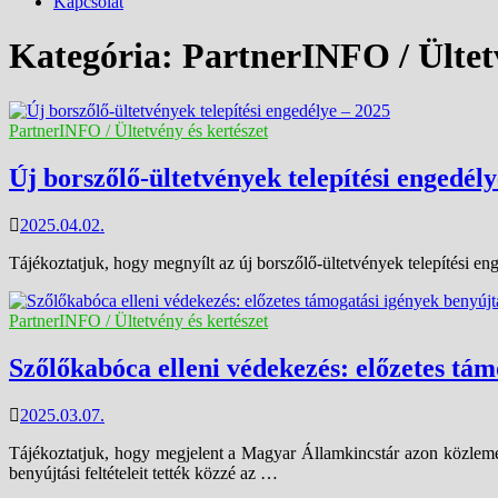
Kapcsolat
Kategória:
PartnerINFO / Ültetv
PartnerINFO / Ültetvény és kertészet
Új borszőlő-ültetvények telepítési engedél
2025.04.02.
Tájékoztatjuk, hogy megnyílt az új borszőlő-ültetvények telepítési eng
PartnerINFO / Ültetvény és kertészet
Szőlőkabóca elleni védekezés: előzetes tám
2025.03.07.
Tájékoztatjuk, hogy megjelent a Magyar Államkincstár azon közlem
benyújtási feltételeit tették közzé az …