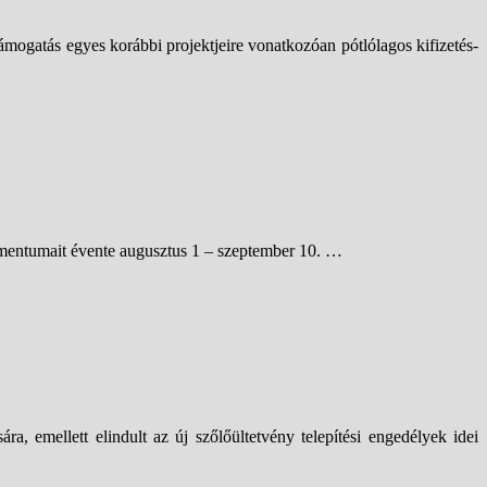
ámogatás egyes korábbi projektjeire vonatkozóan pótlólagos kifizetés-
okumentumait évente augusztus 1 – szeptember 10. …
ára, emellett elindult az új szőlőültetvény telepítési engedélyek idei