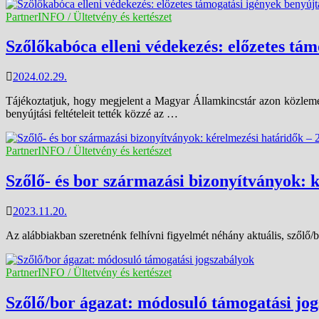
PartnerINFO / Ültetvény és kertészet
Szőlőkabóca elleni védekezés: előzetes tám
2024.02.29.
Tájékoztatjuk, hogy megjelent a Magyar Államkincstár azon közlem
benyújtási feltételeit tették közzé az …
PartnerINFO / Ültetvény és kertészet
Szőlő- és bor származási bizonyítványok: 
2023.11.20.
Az alábbiakban szeretnénk felhívni figyelmét néhány aktuális, szőlő/b
PartnerINFO / Ültetvény és kertészet
Szőlő/bor ágazat: módosuló támogatási jo