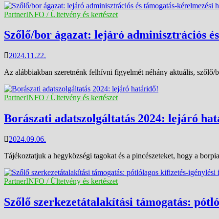
PartnerINFO / Ültetvény és kertészet
Szőlő/bor ágazat: lejáró adminisztrációs é
2024.11.22.
Az alábbiakban szeretnénk felhívni figyelmét néhány aktuális, szőlő/b
PartnerINFO / Ültetvény és kertészet
Borászati adatszolgáltatás 2024: lejáró hat
2024.09.06.
Tájékoztatjuk a hegyközségi tagokat és a pincészeteket, hogy a borpiac
PartnerINFO / Ültetvény és kertészet
Szőlő szerkezetátalakítási támogatás: pótló