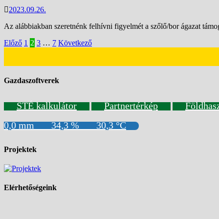
2023.09.26.
Az alábbiakban szeretnénk felhívni figyelmét a szőlő/bor ágazat támo
Bejegyzések
Előző
1
2
3
…
7
Következő
lapozása
Gazdaszoftverek
STÉ kalkulátor
Partnertérkép
Földhas
0,0 mm
34,3 %
30,3 °C
Projektek
Elérhetőségeink