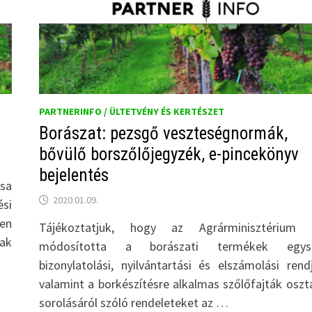
PARTNERINFO / ÜLTETVÉNY ÉS KERTÉSZET
Borászat: pezsgő veszteségnormák,
bővülő borszőlőjegyzék, e-pincekönyv
bejelentés
csa
2020.01.09.
ési
en
Tájékoztatjuk, hogy az Agrárminisztérium 
iak
módosította a borászati termékek egys
bizonylatolási, nyilvántartási és elszámolási rendj
valamint a borkészítésre alkalmas szőlőfajták oszt
sorolásáról szóló rendeleteket az …