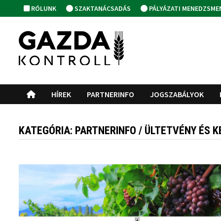
Skip
RÓLUNK
SZAKTANÁCSADÁS
PÁLYÁZATI MENEDZSME
to
content
HÍREK
PARTNERINFO
JOGSZABÁLYOK
KATEGÓRIA:
PARTNERINFO / ÜLTETVÉNY ÉS 