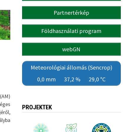
Partnertérkép
Földhasználati program
webGN
Meteorológiai állomás (Sencrop)
0,0 mm
37,2 %
29,0 °C
(AM)
éges
PROJEKTEK
éről,
ályba