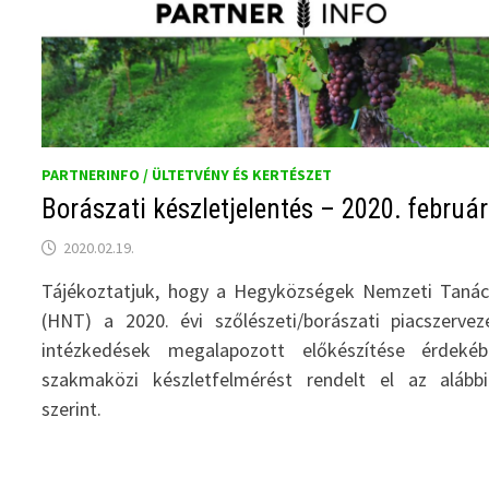
PARTNERINFO / ÜLTETVÉNY ÉS KERTÉSZET
Borászati készletjelentés – 2020. február
2020.02.19.
Tájékoztatjuk, hogy a Hegyközségek Nemzeti Taná
(HNT) a 2020. évi szőlészeti/borászati piacszervez
intézkedések megalapozott előkészítése érdekéb
szakmaközi készletfelmérést rendelt el az alább
szerint.