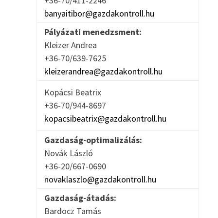
+36-70/411-2246
banyaitibor@gazdakontroll.hu
Pályázati menedzsment:
Kleizer Andrea
+36-70/639-7625
kleizerandrea@gazdakontroll.hu
Kopácsi Beatrix
+36-70/944-8697
kopacsibeatrix@gazdakontroll.hu
Gazdaság-optimalizálás:
Novák László
+36-20/667-0690
novaklaszlo@gazdakontroll.hu
Gazdaság-átadás:
Bardocz Tamás