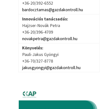
+36-20/392-6552
bardocztamas@gazdakontroll.hu
Innovációs tanácsadás:
Hajzser-Novák Petra
+36-20/396-4709
novakpetra@gazdakontroll.hu
Könyvelés:
Pauli-Jakus Gyöngyi
+36-70/327-8778
jakusgyongyi@gazdakontroll.hu