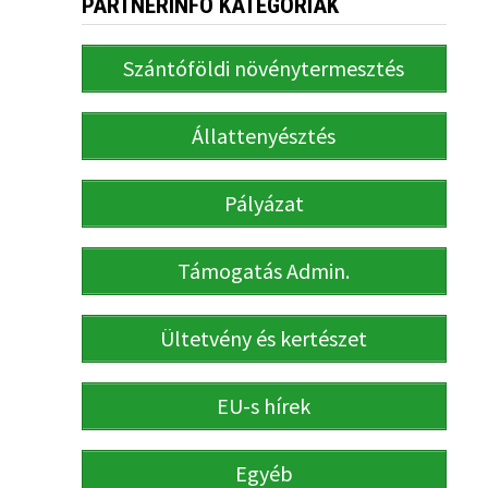
PARTNERINFO KATEGÓRIÁK
Szántóföldi növénytermesztés
Állattenyésztés
Pályázat
Támogatás Admin.
Ültetvény és kertészet
EU-s hírek
Egyéb