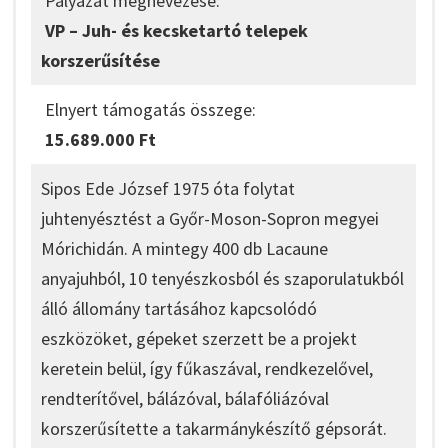
Pályázat megnevezése:
VP – Juh- és kecsketartó telepek
korszerűsítése
Elnyert támogatás összege:
15.689.000 Ft
Sipos Ede József 1975 óta folytat
juhtenyésztést a Győr-Moson-Sopron megyei
Mórichidán. A mintegy 400 db Lacaune
anyajuhból, 10 tenyészkosból és szaporulatukból
álló állomány tartásához kapcsolódó
eszközöket, gépeket szerzett be a projekt
keretein belül, így fűkaszával, rendkezelővel,
rendterítővel, bálázóval, bálafóliázóval
korszerűsítette a takarmánykészítő gépsorát.