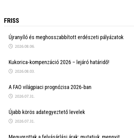
FRISS
Újranyíló és meghosszabbított erdészeti pályázatok
2026.08.06.
Kukorica-kompenzáció 2026 – lejáró határidő!
2026.08.03.
A FAO világpiaci prognózisa 2026-ban
2026.07.31.
Újabb körös adategyeztető levelek
2026.07.31.
Megugrottak a felvásárlási árak: mutatjuk, mennyit