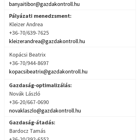
banyaitibor@gazdakontroll.hu
Pályázati menedzsment:
Kleizer Andrea
+36-70/639-7625
kleizerandrea@gazdakontroll.hu
Kopácsi Beatrix
+36-70/944-8697
kopacsibeatrix@gazdakontroll.hu
Gazdaság-optimalizálás:
Novák László
+36-20/667-0690
novaklaszlo@gazdakontroll.hu
Gazdaság-átadás:
Bardocz Tamás
+36-20/392-6552