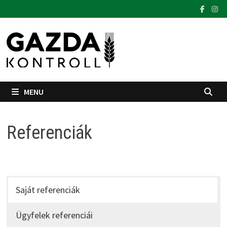
Skip
to
content
MENU
Referenciák
Saját referenciák
Ügyfelek referenciái