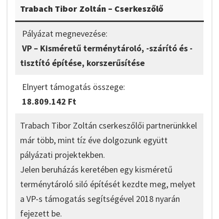
Trabach Tibor Zoltán – Cserkeszőlő
Pályázat megnevezése:
VP – Kisméretű terménytároló, -szárító és -
tisztító építése, korszerűsítése
Elnyert támogatás összege:
18.809.142 Ft
Trabach Tibor Zoltán cserkeszőlői partnerünkkel
már több, mint tíz éve dolgozunk együtt
pályázati projektekben.
Jelen beruházás keretében egy kisméretű
terménytároló siló építését kezdte meg, melyet
a VP-s támogatás segítségével 2018 nyarán
fejezett be.