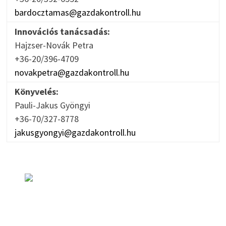
bardocztamas@gazdakontroll.hu
Innovációs tanácsadás:
Hajzser-Novák Petra
+36-20/396-4709
novakpetra@gazdakontroll.hu
Könyvelés:
Pauli-Jakus Gyöngyi
+36-70/327-8778
jakusgyongyi@gazdakontroll.hu