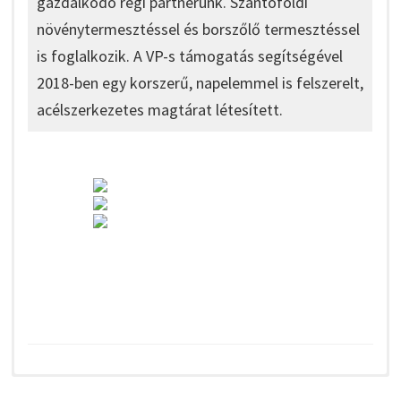
gazdálkodó régi partnerünk. Szántóföldi
növénytermesztéssel és borszőlő termesztéssel
is foglalkozik. A VP-s támogatás segítségével
2018-ben egy korszerű, napelemmel is felszerelt,
acélszerkezetes magtárat létesített.
A pályázatokhoz kapcsolódóan kötelező