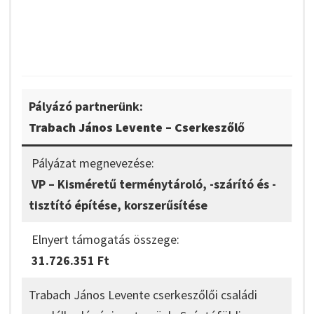
Pályázó partnerünk:
Trabach János Levente – Cserkeszől
ő
Pályázat megnevezése:
VP – Kisméretű terménytároló, -szárító és -
tisztító építése, korszerűsítése
Elnyert támogatás összege:
31.726.351 Ft
Trabach János Levente cserkeszőlői családi