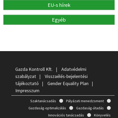
EU-s hírek
Egyéb
Gazda Kontroll Kft.
|
Adatvédelmi
szabályzat
|
Visszaélés-bejelentési
tájékoztató
|
Gender Equality Plan
|
Impresszum
Szaktanácsadás
Pályázati menedzsment
Gazdaság-optimalizálás
Gazdaság-átadás
Innovációs tanácsadás
Könyvelés