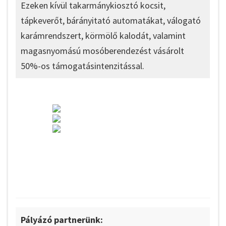
Ezeken kívül takarmánykiosztó kocsit,
tápkeverőt, bárányitató automatákat, válogató
karámrendszert, körmölő kalodát, valamint
magasnyomású mosóberendezést vásárolt
50%-os támogatásintenzitással.
Pályázó partnerünk: