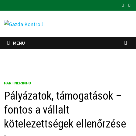
Skip
to
content
MENU
PARTNERINFO
Pályázatok, támogatások –
fontos a vállalt
kötelezettségek ellenőrzése