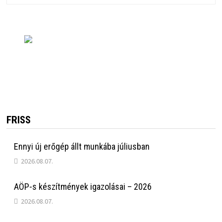
FRISS
Ennyi új erőgép állt munkába júliusban
2026.08.07.
AÖP-s készítmények igazolásai – 2026
2026.08.07.