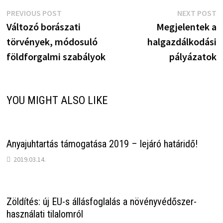
Bejegyzés
Previous
N
PREVIOUS POST
NEXT POST
post:
p
Változó borászati
Megjelentek a
navigáció
törvények, módosuló
halgazdálkodási
földforgalmi szabályok
pályázatok
YOU MIGHT ALSO LIKE
Anyajuhtartás támogatása 2019 – lejáró határidő!
2019.03.14.
Zöldítés: új EU-s állásfoglalás a növényvédőszer-
használati tilalomról