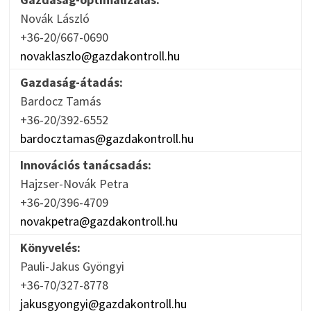
Novák László
+36-20/667-0690
novaklaszlo@gazdakontroll.hu
Gazdaság-átadás:
Bardocz Tamás
+36-20/392-6552
bardocztamas@gazdakontroll.hu
Innovációs tanácsadás:
Hajzser-Novák Petra
+36-20/396-4709
novakpetra@gazdakontroll.hu
Könyvelés:
Pauli-Jakus Gyöngyi
+36-70/327-8778
jakusgyongyi@gazdakontroll.hu