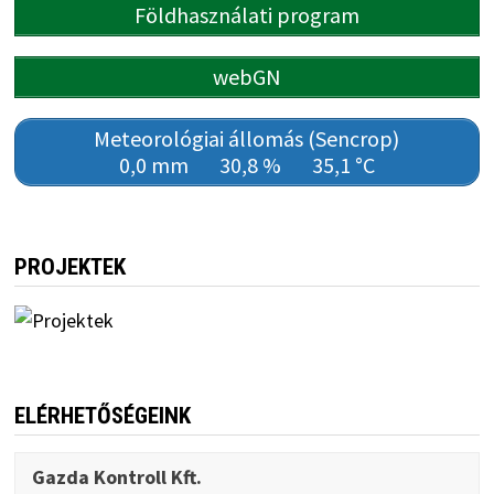
Földhasználati program
webGN
Meteorológiai állomás (Sencrop)
0,0 mm
30,8 %
35,1 °C
PROJEKTEK
ELÉRHETŐSÉGEINK
Gazda Kontroll Kft.