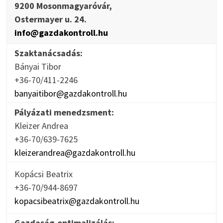
9200 Mosonmagyaróvár,
Ostermayer u. 24.
info@gazdakontroll.hu
Szaktanácsadás:
Bányai Tibor
+36-70/411-2246
banyaitibor@gazdakontroll.hu
Pályázati menedzsment:
Kleizer Andrea
+36-70/639-7625
kleizerandrea@gazdakontroll.hu
Kopácsi Beatrix
+36-70/944-8697
kopacsibeatrix@gazdakontroll.hu
Gazdaság-optimalizálás: