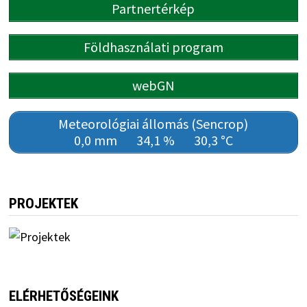
Partnertérkép
Földhasználati program
webGN
Meteorológiai állomás (Sencrop)
0,0 mm
34,1 %
30,3 °C
PROJEKTEK
ELÉRHETŐSÉGEINK