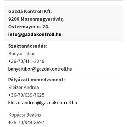
Gazda Kontroll Kft.
9200 Mosonmagyaróvár,
Ostermayer u. 24.
info@gazdakontroll.hu
Szaktanácsadás:
Bányai Tibor
+36-70/411-2246
banyaitibor@gazdakontroll.hu
Pályázati menedzsment:
Kleizer Andrea
+36-70/639-7625
kleizerandrea@gazdakontroll.hu
Kopácsi Beatrix
+36-70/944-8697