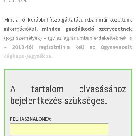
2018.02.26.
Mint arról korábbi hírszolgáltatásunkban már közöltünk
információkat,
minden gazdálkodó szervezetnek
(jogi személyek) – így az agráriumban érdekelteknek is
–
2018-tól regisztrálnia kell az úgynevezett
cégkapu-jegyzékbe.
A tartalom olvasásához
bejelentkezés szükséges.
FELHASZNÁLÓNÉV: