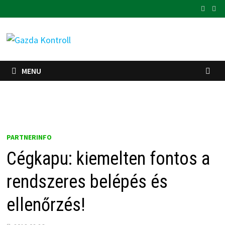
Skip
to
content
MENU
PARTNERINFO
Cégkapu: kiemelten fontos a
rendszeres belépés és
ellenőrzés!