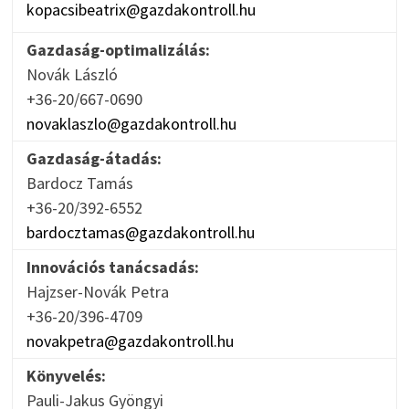
kopacsibeatrix@gazdakontroll.hu
Gazdaság-optimalizálás:
Novák László
+36-20/667-0690
novaklaszlo@gazdakontroll.hu
Gazdaság-átadás:
Bardocz Tamás
+36-20/392-6552
bardocztamas@gazdakontroll.hu
Innovációs tanácsadás:
Hajzser-Novák Petra
+36-20/396-4709
novakpetra@gazdakontroll.hu
Könyvelés:
Pauli-Jakus Gyöngyi