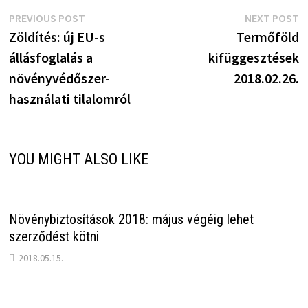
Bejegyzés
Previous
N
PREVIOUS POST
NEXT POST
post:
p
Zöldítés: új EU-s
Termőföld
navigáció
állásfoglalás a
kifüggesztések
növényvédőszer-
2018.02.26.
használati tilalomról
YOU MIGHT ALSO LIKE
Növénybiztosítások 2018: május végéig lehet
szerződést kötni
2018.05.15.