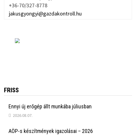
+36-70/327-8778
jakusgyongyi@gazdakontroll.hu
FRISS
Ennyi új erőgép állt munkába júliusban
2026.08.07.
AÖP-s készítmények igazolásai – 2026