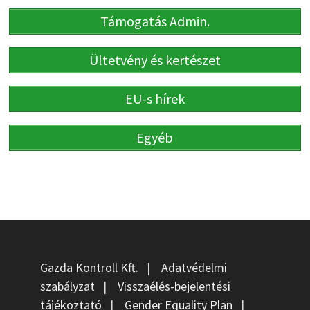
Támogatás Admin.
Ültetvény és kertészet
EU-s hírek
Egyéb
Gazda Kontroll Kft.
|
Adatvédelmi
szabályzat
|
Visszaélés-bejelentési
tájékoztató
|
Gender Equality Plan
|