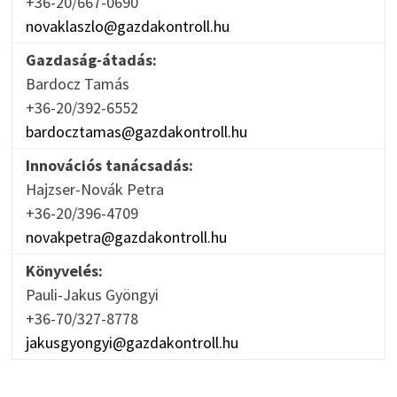
+36-20/667-0690
novaklaszlo@gazdakontroll.hu
Gazdaság-átadás:
Bardocz Tamás
+36-20/392-6552
bardocztamas@gazdakontroll.hu
Innovációs tanácsadás:
Hajzser-Novák Petra
+36-20/396-4709
novakpetra@gazdakontroll.hu
Könyvelés:
Pauli-Jakus Gyöngyi
+36-70/327-8778
jakusgyongyi@gazdakontroll.hu