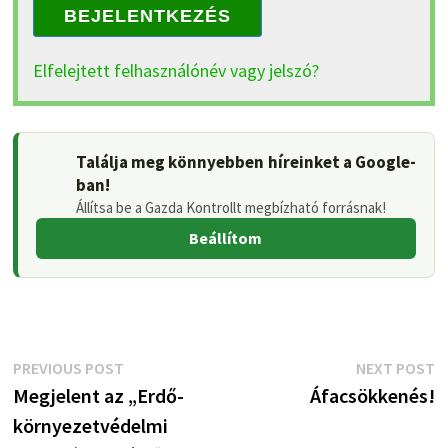
BEJELENTKEZÉS
Elfelejtett felhasználónév vagy jelszó?
Találja meg könnyebben híreinket a Google-
ban!
Állítsa be a Gazda Kontrollt megbízható forrásnak!
Beállítom
Bejegyzés
Previous
N
PREVIOUS POST
NEXT POST
post:
p
Megjelent az „Erdő-
Áfacsökkenés!
navigáció
környezetvédelmi