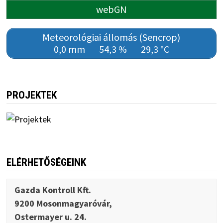
webGN
Meteorológiai állomás (Sencrop)
0,0 mm
54,3 %
29,3 °C
PROJEKTEK
ELÉRHETŐSÉGEINK
Gazda Kontroll Kft.
9200 Mosonmagyaróvár,
Ostermayer u. 24.