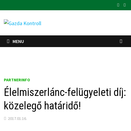
Skip
to
content
MENU
PARTNERINFO
Élelmiszerlánc-felügyeleti díj:
közelegő határidő!
2017.01.16.