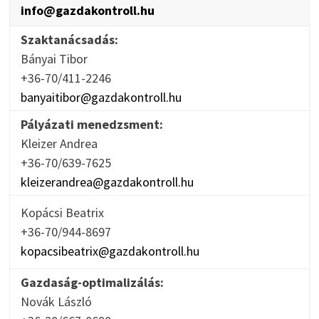
info@gazdakontroll.hu
Szaktanácsadás:
Bányai Tibor
+36-70/411-2246
banyaitibor@gazdakontroll.hu
Pályázati menedzsment:
Kleizer Andrea
+36-70/639-7625
kleizerandrea@gazdakontroll.hu
Kopácsi Beatrix
+36-70/944-8697
kopacsibeatrix@gazdakontroll.hu
Gazdaság-optimalizálás:
Novák László