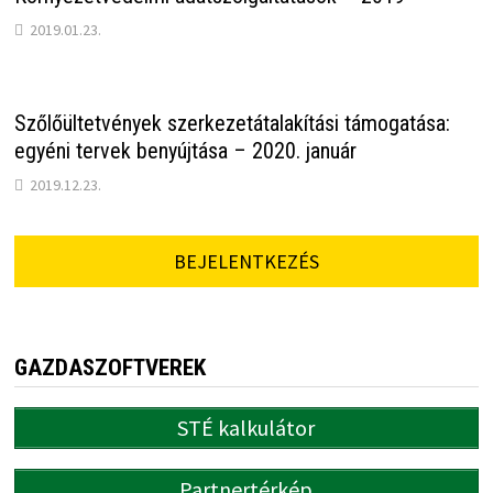
2019.01.23.
Szőlőültetvények szerkezetátalakítási támogatása:
egyéni tervek benyújtása – 2020. január
2019.12.23.
BEJELENTKEZÉS
GAZDASZOFTVEREK
STÉ kalkulátor
Partnertérkép