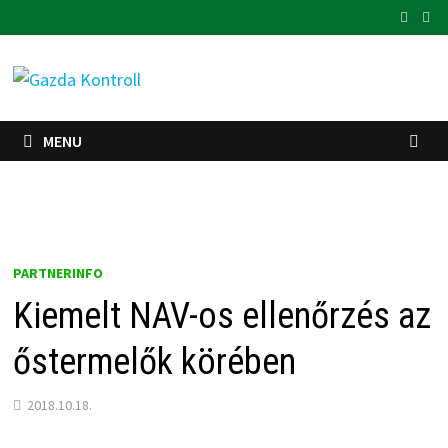
Skip
to
content
MENU
PARTNERINFO
Kiemelt NAV-os ellenőrzés az
őstermelők körében
2018.10.18.