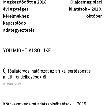
post:
p
Megkezdődött a 2018.
Olajosmag piaci
navigáció
évi egységes
kilátások – 2018.
kérelmekhez
október
kapcsolódó
adategyeztetés
YOU MIGHT ALSO LIKE
Új főállatorvosi határozat az afrikai sertéspestis
miatti rendelkezésekről
2018.06.29.
Környezetvédelmi adatszolgáltatások – 2019