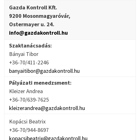
Gazda Kontroll Kft.
9200 Mosonmagyaróvár,
Ostermayer u. 24.
info@gazdakontroll.hu
Szaktanácsadás:
Bányai Tibor
+36-70/411-2246
banyaitibor@gazdakontroll.hu
Pályázati menedzsment:
Kleizer Andrea
+36-70/639-7625
kleizerandrea@gazdakontroll.hu
Kopácsi Beatrix
+36-70/944-8697
kopacsibeatrix@gazdakontroll.hu