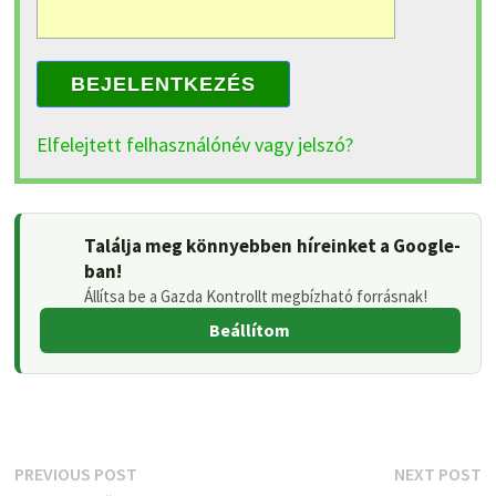
BEJELENTKEZÉS
Elfelejtett felhasználónév vagy jelszó?
Találja meg könnyebben híreinket a Google-
ban!
Állítsa be a Gazda Kontrollt megbízható forrásnak!
Beállítom
Bejegyzés
Previous
N
PREVIOUS POST
NEXT POST