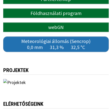
Földhasználati program
webGN
Meteorológiai állomás (Sencrop)
0,0 mm
31,3 %
32,5 °C
PROJEKTEK
ELÉRHETŐSÉGEINK