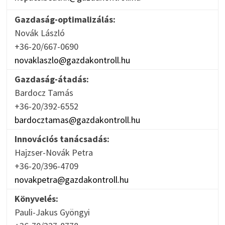
Gazdaság-optimalizálás:
Novák László
+36-20/667-0690
novaklaszlo@gazdakontroll.hu
Gazdaság-átadás:
Bardocz Tamás
+36-20/392-6552
bardocztamas@gazdakontroll.hu
Innovációs tanácsadás:
Hajzser-Novák Petra
+36-20/396-4709
novakpetra@gazdakontroll.hu
Könyvelés:
Pauli-Jakus Gyöngyi