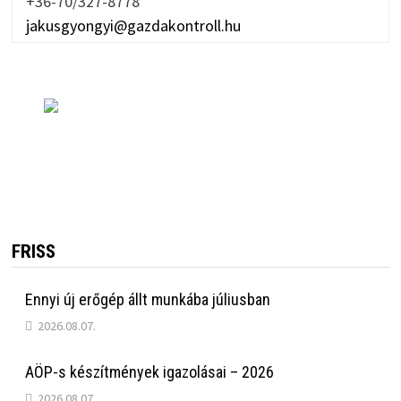
+36-70/327-8778
jakusgyongyi@gazdakontroll.hu
FRISS
Ennyi új erőgép állt munkába júliusban
2026.08.07.
AÖP-s készítmények igazolásai – 2026
2026.08.07.