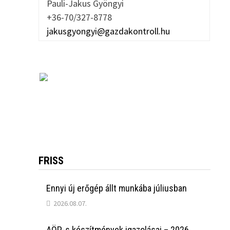
Pauli-Jakus Gyöngyi
+36-70/327-8778
jakusgyongyi@gazdakontroll.hu
FRISS
Ennyi új erőgép állt munkába júliusban
2026.08.07.
AÖP-s készítmények igazolásai – 2026