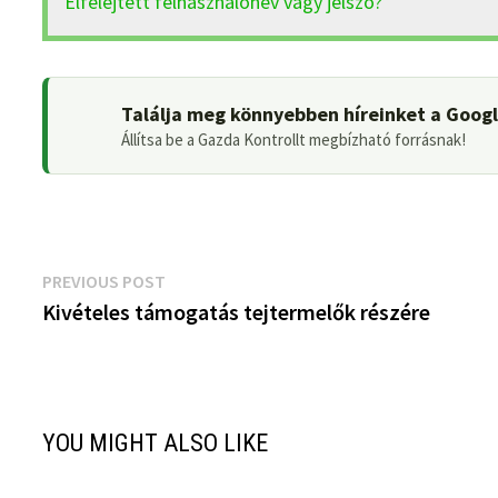
Elfelejtett felhasználónév vagy jelszó?
Találja meg könnyebben híreinket a Goog
Állítsa be a Gazda Kontrollt megbízható forrásnak!
Bejegyzés
Previous
PREVIOUS POST
post:
Kivételes támogatás tejtermelők részére
navigáció
YOU MIGHT ALSO LIKE