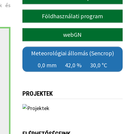
k és
Földhasználati program
webGN
Meteorológiai állomás (Sencrop)
0,0 mm
42,0 %
30,0 °C
PROJEKTEK