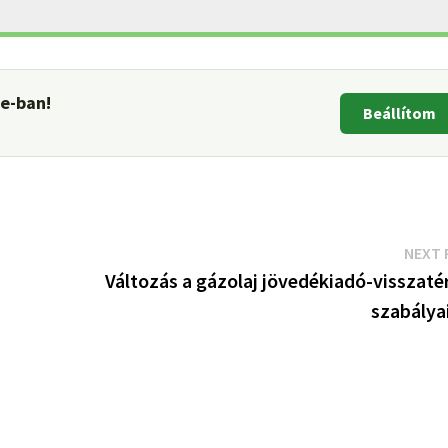
le-ban!
Beállítom
NEXT 
Változás a gázolaj jövedékiadó-visszaté
szabálya