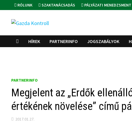
Skip
RÓLUNK
SZAKTANÁCSADÁS
PÁLYÁZATI MENEDZSMENT
to
content
HÍREK
PARTNERINFO
JOGSZABÁLYOK
H
PARTNERINFO
Megjelent az „Erdők ellenál
értékének növelése” című pál
2017.01.27.