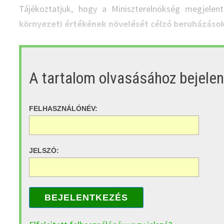
Tájékoztatjuk, hogy a Miniszterelnökség megjele
környezeti értékének növelését célzó beruházáso
A tartalom olvasásához bejele
FELHASZNÁLÓNÉV:
JELSZÓ:
BEJELENTKEZÉS