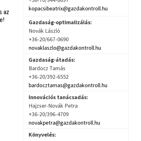
kopacsibeatrix@gazdakontroll.hu
s az
e!
Gazdaság-optimalizálás:
Novák László
+36-20/667-0690
novaklaszlo@gazdakontroll.hu
Gazdaság-átadás:
Bardocz Tamás
+36-20/392-6552
bardocztamas@gazdakontroll.hu
Innovációs tanácsadás:
Hajzser-Novák Petra
+36-20/396-4709
novakpetra@gazdakontroll.hu
Könyvelés: