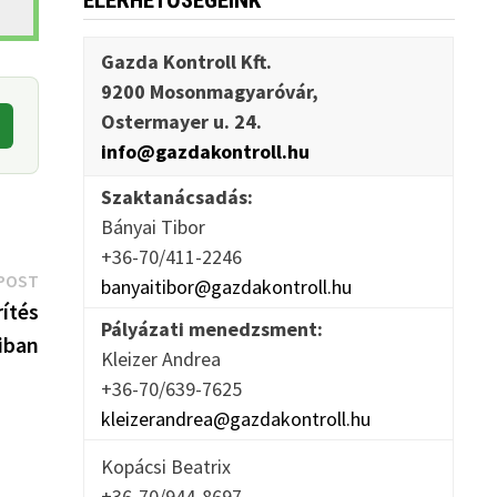
ELÉRHETŐSÉGEINK
Gazda Kontroll Kft.
9200 Mosonmagyaróvár,
Ostermayer u. 24.
info@gazdakontroll.hu
Szaktanácsadás:
Bányai Tibor
+36-70/411-2246
Next
POST
banyaitibor@gazdakontroll.hu
post:
rítés
Pályázati menedzsment:
iban
Kleizer Andrea
+36-70/639-7625
kleizerandrea@gazdakontroll.hu
Kopácsi Beatrix
+36-70/944-8697