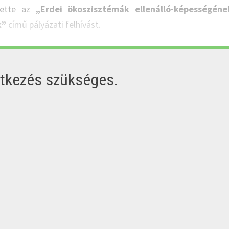
ntette az
„Erdei ökoszisztémák ellenálló-képességéne
k”
című pályázati felhívást.
ntkezés szükséges.