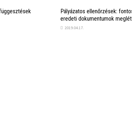
ifüggesztések
Pályázatos ellenőrzések: fonto
eredeti dokumentumok meglét
2019.04.17.