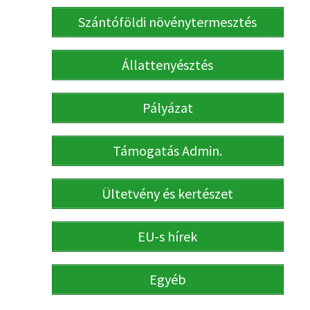
Szántóföldi növénytermesztés
Állattenyésztés
Pályázat
Támogatás Admin.
Ültetvény és kertészet
EU-s hírek
Egyéb