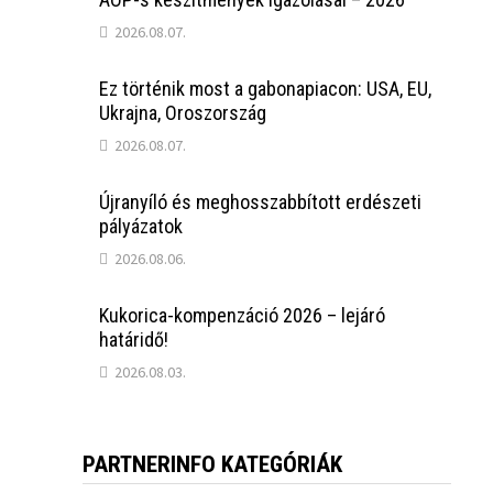
2026.08.07.
Ez történik most a gabonapiacon: USA, EU,
Ukrajna, Oroszország
2026.08.07.
Újranyíló és meghosszabbított erdészeti
pályázatok
2026.08.06.
Kukorica-kompenzáció 2026 – lejáró
határidő!
2026.08.03.
PARTNERINFO KATEGÓRIÁK