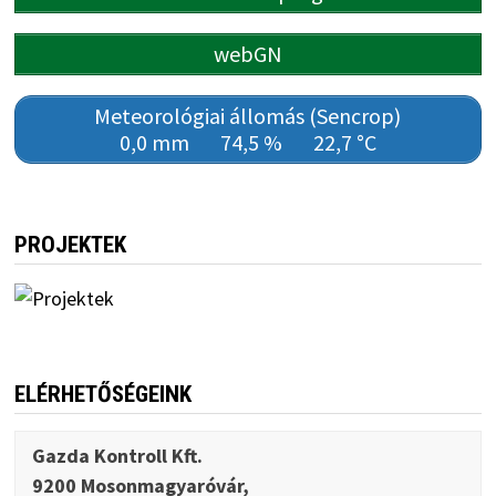
webGN
Meteorológiai állomás (Sencrop)
0,0 mm
74,5 %
22,7 °C
PROJEKTEK
ELÉRHETŐSÉGEINK
Gazda Kontroll Kft.
9200 Mosonmagyaróvár,