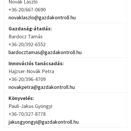
Novák László
+36-20/667-0690
novaklaszlo@gazdakontroll.hu
Gazdaság-átadás:
Bardocz Tamás
+36-20/392-6552
bardocztamas@gazdakontroll.hu
Innovációs tanácsadás:
Hajzser-Novák Petra
+36-20/396-4709
novakpetra@gazdakontroll.hu
Könyvelés:
Pauli-Jakus Gyöngyi
+36-70/327-8778
jakusgyongyi@gazdakontroll.hu