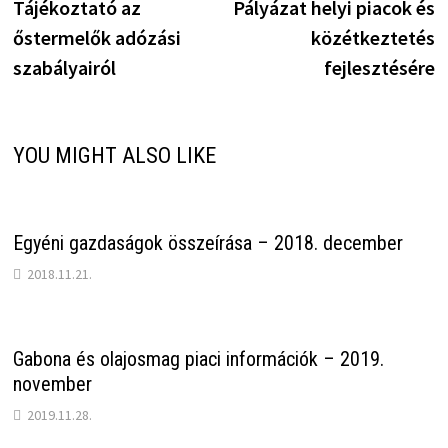
post:
p
Tájékoztató az
Pályázat helyi piacok és
navigáció
őstermelők adózási
közétkeztetés
szabályairól
fejlesztésére
YOU MIGHT ALSO LIKE
Egyéni gazdaságok összeírása – 2018. december
2018.11.21.
Gabona és olajosmag piaci információk – 2019.
november
2019.11.28.