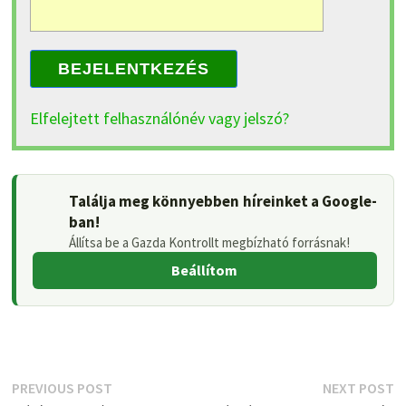
BEJELENTKEZÉS
Elfelejtett felhasználónév vagy jelszó?
Találja meg könnyebben híreinket a Google-
ban!
Állítsa be a Gazda Kontrollt megbízható forrásnak!
Beállítom
Bejegyzés
Previous
N
PREVIOUS POST
NEXT POST