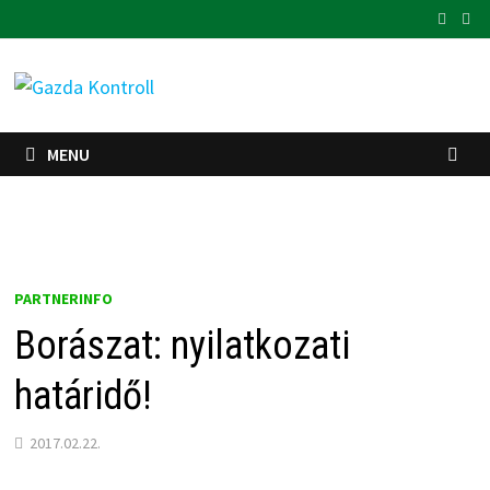
Skip
to
content
MENU
PARTNERINFO
Borászat: nyilatkozati
határidő!
2017.02.22.