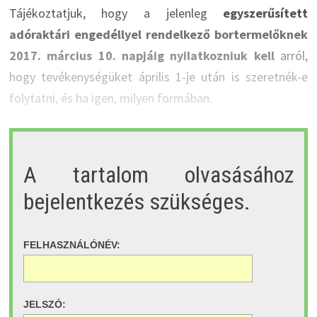
Tájékoztatjuk, hogy a jelenleg
egyszerűsített
adóraktári engedéllyel rendelkező bortermelőknek
2017. március 10. napjáig nyilatkozniuk kell
arról,
hogy tevékenységüket április 1-je után is szeretnék-e
folytatni, és ha igen, milyen formában.
A tartalom olvasásához
bejelentkezés szükséges.
FELHASZNÁLÓNÉV:
JELSZÓ: