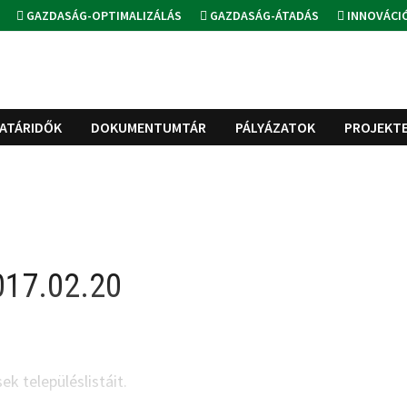
GAZDASÁG-OPTIMALIZÁLÁS
GAZDASÁG-ÁTADÁS
INNOVÁCI
ATÁRIDŐK
DOKUMENTUMTÁR
PÁLYÁZATOK
PROJEKT
017.02.20
k településlistáit.