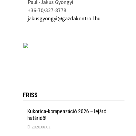
Pauli-Jakus Gyöngyi
+36-70/327-8778
jakusgyongyi@gazdakontroll.hu
FRISS
Kukorica-kompenzáció 2026 – lejáró
határidő!
2026.08.03.