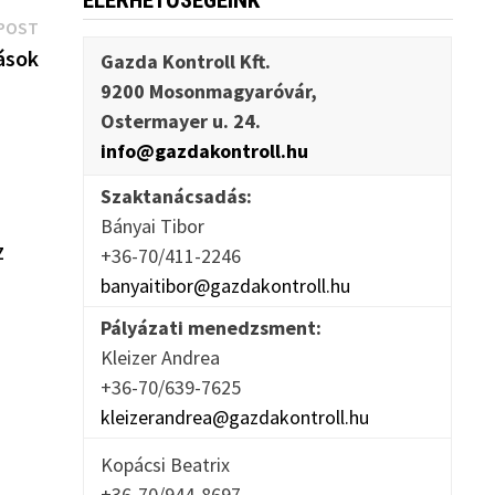
ELÉRHETŐSÉGEINK
Next
POST
post:
ások
Gazda Kontroll Kft.
9200 Mosonmagyaróvár,
Ostermayer u. 24.
info@gazdakontroll.hu
Szaktanácsadás:
Bányai Tibor
z
+36-70/411-2246
banyaitibor@gazdakontroll.hu
Pályázati menedzsment:
Kleizer Andrea
+36-70/639-7625
kleizerandrea@gazdakontroll.hu
Kopácsi Beatrix
+36-70/944-8697