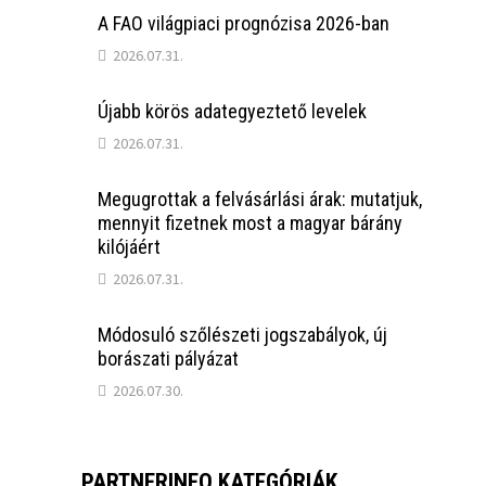
A FAO világpiaci prognózisa 2026-ban
2026.07.31.
Újabb körös adategyeztető levelek
2026.07.31.
Megugrottak a felvásárlási árak: mutatjuk,
mennyit fizetnek most a magyar bárány
kilójáért
2026.07.31.
Módosuló szőlészeti jogszabályok, új
borászati pályázat
2026.07.30.
PARTNERINFO KATEGÓRIÁK