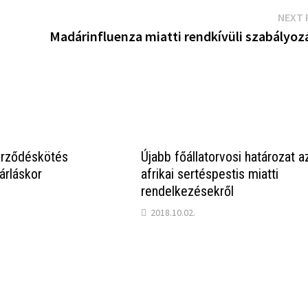
NEXT 
Madárinfluenza miatti rendkívüli szabályoz
erződéskötés
Újabb főállatorvosi határozat a
árláskor
afrikai sertéspestis miatti
rendelkezésekről
2018.10.02.