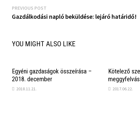
Bejegyzés
Previous
PREVIOUS POST
post:
Gazdálkodási napló beküldése: lejáró határidő!
navigáció
YOU MIGHT ALSO LIKE
Egyéni gazdaságok összeírása –
Kötelező sz
2018. december
meggyfelvás
2018.11.21.
2017.06.22.