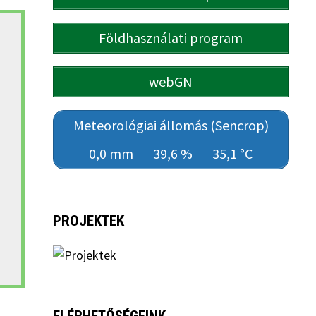
Földhasználati program
webGN
Meteorológiai állomás (Sencrop)
0,0 mm
39,6 %
35,1 °C
PROJEKTEK