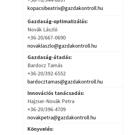
kopacsibeatrix@gazdakontroll.hu
Gazdaság-optimalizálás:
Novák László
+36-20/667-0690
novaklaszlo@gazdakontroll.hu
Gazdaság-átadás:
Bardocz Tamás
+36-20/392-6552
bardocztamas@gazdakontroll.hu
Innovációs tanácsadás:
Hajzser-Novák Petra
+36-20/396-4709
novakpetra@gazdakontroll.hu
Könyvelés: