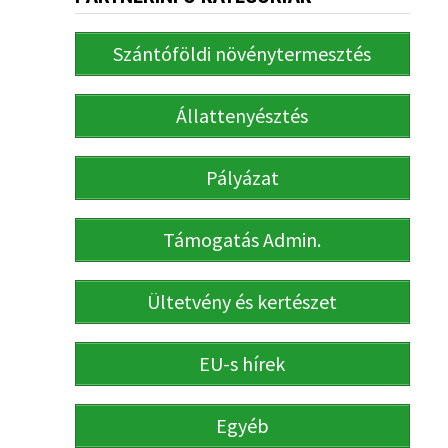
Szántóföldi növénytermesztés
Állattenyésztés
Pályázat
Támogatás Admin.
Ültetvény és kertészet
EU-s hírek
Egyéb