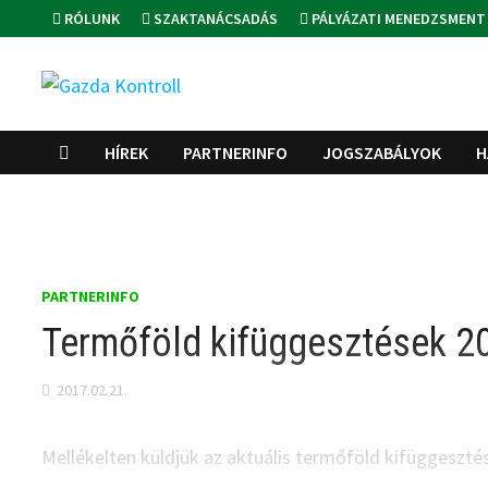
Skip
RÓLUNK
SZAKTANÁCSADÁS
PÁLYÁZATI MENEDZSMENT
to
content
HÍREK
PARTNERINFO
JOGSZABÁLYOK
H
PARTNERINFO
Termőföld kifüggesztések 2
2017.02.21.
Mellékelten küldjük az aktuális termőföld kifüggesztése