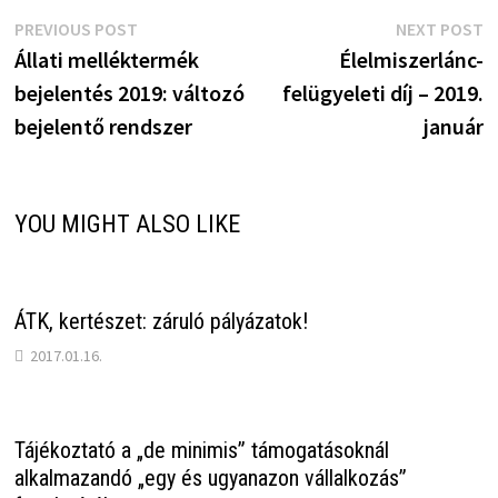
Bejegyzés
Previous
N
PREVIOUS POST
NEXT POST
post:
p
Állati melléktermék
Élelmiszerlánc-
navigáció
bejelentés 2019: változó
felügyeleti díj – 2019.
bejelentő rendszer
január
YOU MIGHT ALSO LIKE
ÁTK, kertészet: záruló pályázatok!
2017.01.16.
Tájékoztató a „de minimis” támogatásoknál
alkalmazandó „egy és ugyanazon vállalkozás”