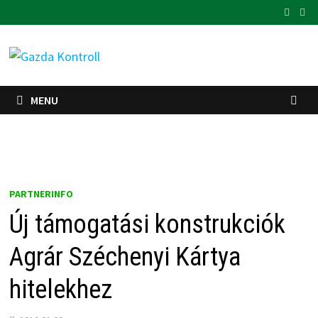
Skip
to
content
MENU
PARTNERINFO
Új támogatási konstrukciók
Agrár Széchenyi Kártya
hitelekhez