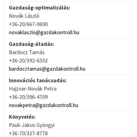
Gazdaság-optimalizálás:
Novák László
+36-20/667-0690
novaklaszlo@gazdakontroll.hu
Gazdaság-átadás:
Bardocz Tamás
+36-20/392-6552
bardocztamas@gazdakontroll.hu
Innovációs tanácsadás:
Hajzser-Novák Petra
+36-20/396-4709
novakpetra@gazdakontroll.hu
Könyvelés:
Pauli-Jakus Gyöngyi
+36-70/327-8778