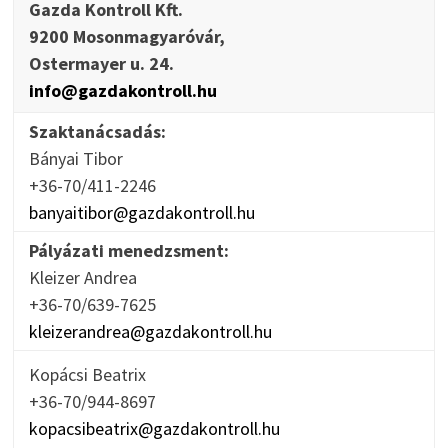
Gazda Kontroll Kft.
9200 Mosonmagyaróvár,
Ostermayer u. 24.
info@gazdakontroll.hu
Szaktanácsadás:
Bányai Tibor
+36-70/411-2246
banyaitibor@gazdakontroll.hu
Pályázati menedzsment:
Kleizer Andrea
+36-70/639-7625
kleizerandrea@gazdakontroll.hu
Kopácsi Beatrix
+36-70/944-8697
kopacsibeatrix@gazdakontroll.hu