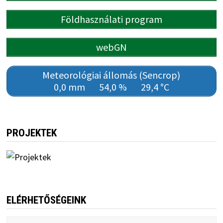
Földhasználati program
webGN
Meteorológiai állomás (Sencrop)
0,0 mm
54,0 %
29,4 °C
PROJEKTEK
ELÉRHETŐSÉGEINK