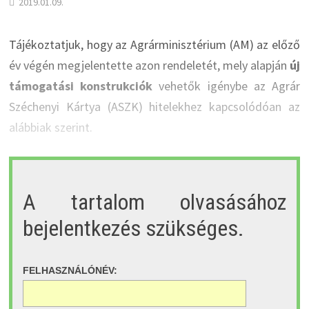
2019.01.09.
Tájékoztatjuk, hogy az Agrárminisztérium (AM) az előző
év végén megjelentette azon rendeletét, mely alapján
új
támogatási konstrukciók
vehetők igénybe az Agrár
Széchenyi Kártya (ASZK) hitelekhez kapcsolódóan az
alábbiak szerint.
A tartalom olvasásához
bejelentkezés szükséges.
FELHASZNÁLÓNÉV: