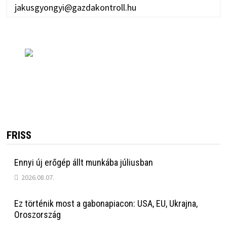
jakusgyongyi@gazdakontroll.hu
FRISS
Ennyi új erőgép állt munkába júliusban
2026.08.07.
Ez történik most a gabonapiacon: USA, EU, Ukrajna,
Oroszország