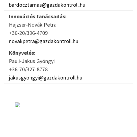
bardocztamas@gazdakontroll.hu
Innovációs tanácsadás:
Hajzser-Novák Petra
+36-20/396-4709
novakpetra@gazdakontroll.hu
Könyvelés:
Pauli-Jakus Gyöngyi
+36-70/327-8778
jakusgyongyi@gazdakontroll.hu