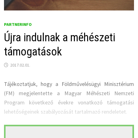
PARTNERINFO
Újra indulnak a méhészeti
támogatások
2017.02.01.
Tájékoztatjuk, hogy a Földművelésügyi Minisztérium
(FM) megjelentette a Magyar Méhészeti Nemzeti
Program következő évekre vonatkozó támogatási
lehetőségeinek szabályozását tartalmazó rendeletet.