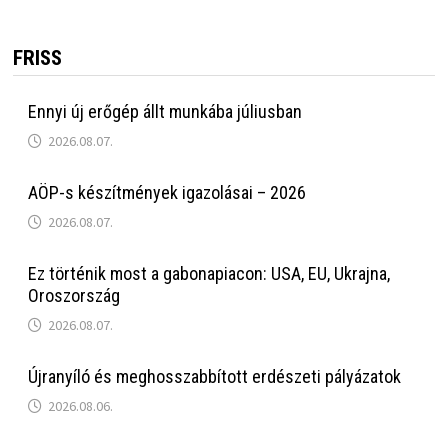
FRISS
Ennyi új erőgép állt munkába júliusban
2026.08.07.
AÖP-s készítmények igazolásai – 2026
2026.08.07.
Ez történik most a gabonapiacon: USA, EU, Ukrajna,
Oroszország
2026.08.07.
Újranyíló és meghosszabbított erdészeti pályázatok
2026.08.06.