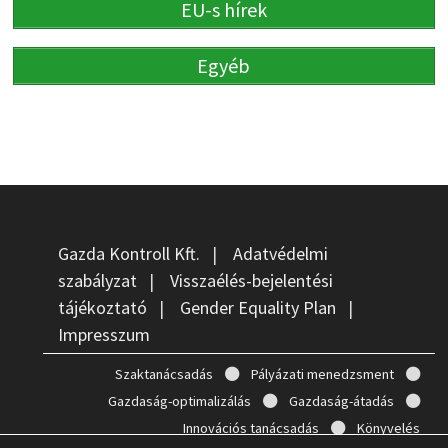
EU-s hírek
Egyéb
Gazda Kontroll Kft.
|
Adatvédelmi
szabályzat
|
Visszaélés-bejelentési
tájékoztató
|
Gender Equality Plan
|
Impresszum
Szaktanácsadás
Pályázati menedzsment
Gazdaság-optimalizálás
Gazdaság-átadás
Innovációs tanácsadás
Könyvelés