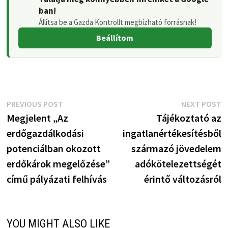
ban!
Állítsa be a Gazda Kontrollt megbízható forrásnak!
Beállítom
Bejegyzés
Previous
N
PREVIOUS POST
NEXT POST
post:
p
Megjelent „Az
Tájékoztató az
navigáció
erdőgazdálkodási
ingatlanértékesítésből
potenciálban okozott
származó jövedelem
erdőkárok megelőzése”
adókötelezettségét
című pályázati felhívás
érintő változásról
YOU MIGHT ALSO LIKE