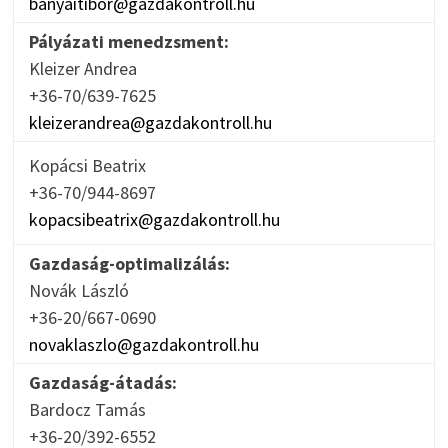
banyaitibor@gazdakontroll.hu
Pályázati menedzsment:
Kleizer Andrea
+36-70/639-7625
kleizerandrea@gazdakontroll.hu
Kopácsi Beatrix
+36-70/944-8697
kopacsibeatrix@gazdakontroll.hu
Gazdaság-optimalizálás:
Novák László
+36-20/667-0690
novaklaszlo@gazdakontroll.hu
Gazdaság-átadás:
Bardocz Tamás
+36-20/392-6552