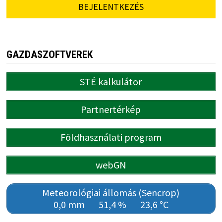
BEJELENTKEZÉS
GAZDASZOFTVEREK
STÉ kalkulátor
Partnertérkép
Földhasználati program
webGN
Meteorológiai állomás (Sencrop)
0,0 mm
51,4 %
23,6 °C