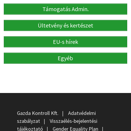
Támogatás Admin.
Ültetvény és kertészet
EU-s hírek
Egyéb
Gazda Kontroll Kft.
|
Adatvédelmi
szabályzat
|
Visszaélés-bejelentési
tájékoztató
|
Gender Equality Plan
|