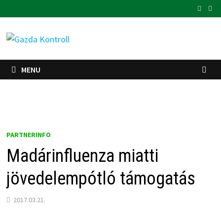
Skip
to
content
MENU
PARTNERINFO
Madárinfluenza miatti
jövedelempótló támogatás
2017.03.21.