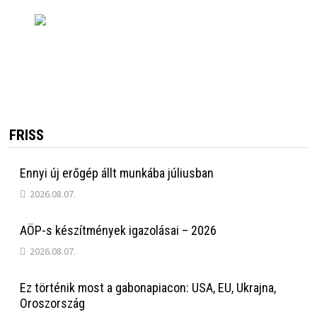
FRISS
Ennyi új erőgép állt munkába júliusban
2026.08.07.
AÖP-s készítmények igazolásai – 2026
2026.08.07.
Ez történik most a gabonapiacon: USA, EU, Ukrajna,
Oroszország