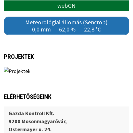
webGN
Meteorológiai állomás (Sencrop)
0,0 mm
62,0 %
22,8 °C
PROJEKTEK
ELÉRHETŐSÉGEINK
Gazda Kontroll Kft.
9200 Mosonmagyaróvár,
Ostermayer u. 24.