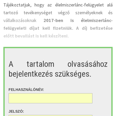
Tájékoztatjuk, hogy az élelmiszerlánc-felügyelet alá
tartozó tevékenységet végző személyeknek és
vállalkozásoknak
2017-ben is élelmiszerlánc-
felügyeleti díjat kell fizetniük. A díj befizetése
előtt bevallást is kell készíteni.
A tartalom olvasásához
bejelentkezés szükséges.
FELHASZNÁLÓNÉV:
JELSZÓ: