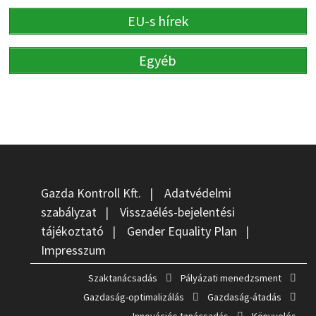
EU-s hírek
Egyéb
Gazda Kontroll Kft.
|
Adatvédelmi
szabályzat
|
Visszaélés-bejelentési
tájékoztató
|
Gender Equality Plan
|
Impresszum
Szaktanácsadás
Pályázati menedzsment
Gazdaság-optimalizálás
Gazdaság-átadás