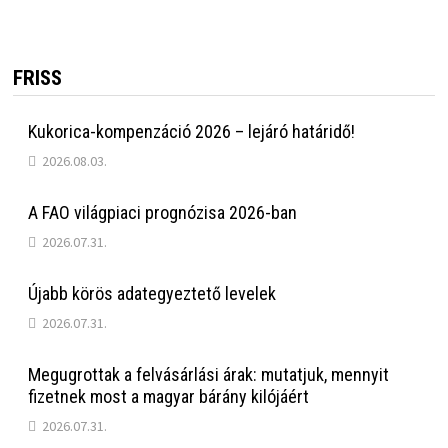
FRISS
Kukorica-kompenzáció 2026 – lejáró határidő!
2026.08.03.
A FAO világpiaci prognózisa 2026-ban
2026.07.31.
Újabb körös adategyeztető levelek
2026.07.31.
Megugrottak a felvásárlási árak: mutatjuk, mennyit
fizetnek most a magyar bárány kilójáért
2026.07.31.