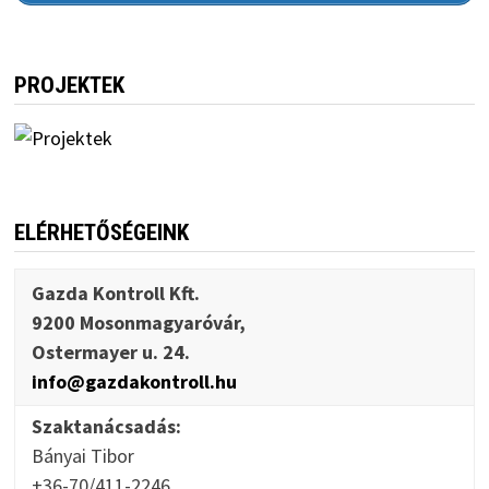
PROJEKTEK
ELÉRHETŐSÉGEINK
Gazda Kontroll Kft.
9200 Mosonmagyaróvár,
Ostermayer u. 24.
info@gazdakontroll.hu
Szaktanácsadás:
Bányai Tibor
+36-70/411-2246