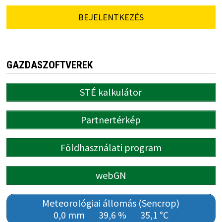
BEJELENTKEZÉS
GAZDASZOFTVEREK
STÉ kalkulátor
Partnertérkép
Földhasználati program
webGN
Meteorológiai állomás (Sencrop)
0,0 mm
39,6 %
35,1 °C