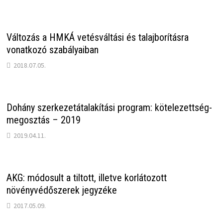
Változás a HMKÁ vetésváltási és talajborításra
vonatkozó szabályaiban
2018.07.05.
Dohány szerkezetátalakítási program: kötelezettség-
megosztás – 2019
2019.04.11.
AKG: módosult a tiltott, illetve korlátozott
növényvédőszerek jegyzéke
2017.05.09.