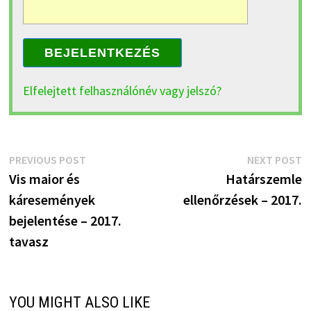
BEJELENTKEZÉS
Elfelejtett felhasználónév vagy jelszó?
Bejegyzés
Previous
N
PREVIOUS POST
NEXT POST
post:
p
Vis maior és
Határszemle
navigáció
káresemények
ellenőrzések – 2017.
bejelentése – 2017.
tavasz
YOU MIGHT ALSO LIKE