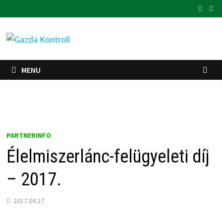
Skip
to
content
MENU
PARTNERINFO
Élelmiszerlánc-felügyeleti díj
– 2017.
2017.04.27.