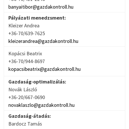
banyaitibor@gazdakontroll.hu
Pályázati menedzsment:
Kleizer Andrea
+36-70/639-7625
kleizerandrea@gazdakontroll.hu
Kopácsi Beatrix
+36-70/944-8697
kopacsibeatrix@gazdakontroll.hu
Gazdaság-optimalizálás:
Novák László
+36-20/667-0690
novaklaszlo@gazdakontroll.hu
Gazdaság-átadás:
Bardocz Tamás