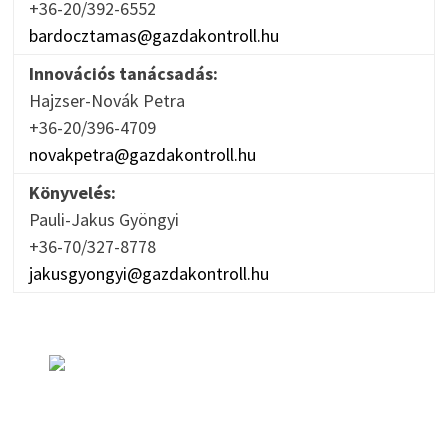
+36-20/392-6552
bardocztamas@gazdakontroll.hu
Innovációs tanácsadás:
Hajzser-Novák Petra
+36-20/396-4709
novakpetra@gazdakontroll.hu
Könyvelés:
Pauli-Jakus Gyöngyi
+36-70/327-8778
jakusgyongyi@gazdakontroll.hu