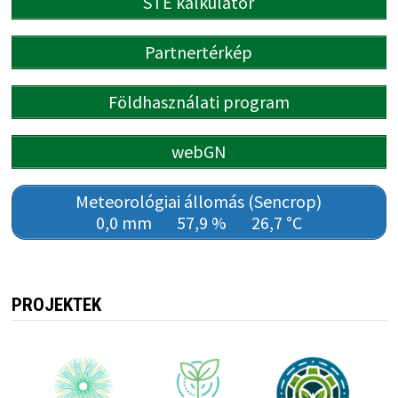
STÉ kalkulátor
Partnertérkép
Földhasználati program
webGN
Meteorológiai állomás (Sencrop)
0,0 mm
57,9 %
26,7 °C
PROJEKTEK