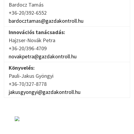
Bardocz Tamás
+36-20/392-6552
bardocztamas@gazdakontroll.hu
Innovációs tanácsadás:
Hajzser-Novák Petra
+36-20/396-4709
novakpetra@gazdakontroll.hu
Könyvelés:
Pauli-Jakus Gyöngyi
+36-70/327-8778
jakusgyongyi@gazdakontroll.hu