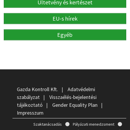
Ültetvény és kertészet
EU-s hírek
Egyéb
Gazda Kontroll Kft.
|
Adatvédelmi
szabályzat
|
Visszaélés-bejelentési
tájékoztató
|
Gender Equality Plan
|
Impresszum
Szaktanácsadás
Pályázati menedzsment