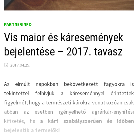
PARTNERINFO
Vis maior és káresemények
bejelentése – 2017. tavasz
2017.04.25.
Az elmúlt napokban bekövetkezett fagyokra is
tekintettel felhívjuk a káreseménnyel érintettek
figyelmét, hogy a természeti károkra vonatkozóan csak
abban az esetben igényelhető agrárkár-enyhítési
kifizetés, ha
a kárt szabályszerűen és időben
bejelentik a termelők!