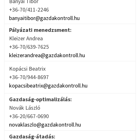
Bányai Tibor
+36-70/411-2246
banyaitibor@gazdakontroll.hu
Pályázati menedzsment:
Kleizer Andrea
+36-70/639-7625
kleizerandrea@gazdakontroll.hu
Kopácsi Beatrix
+36-70/944-8697
kopacsibeatrix@gazdakontroll.hu
Gazdaság-optimalizálás:
Novák László
+36-20/667-0690
novaklaszlo@gazdakontroll.hu
Gazdaság-átadás: