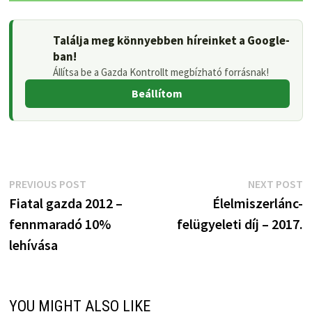
Találja meg könnyebben híreinket a Google-
ban!
Állítsa be a Gazda Kontrollt megbízható forrásnak!
Beállítom
Bejegyzés
Previous
N
PREVIOUS POST
NEXT POST
post:
p
Fiatal gazda 2012 –
Élelmiszerlánc-
navigáció
fennmaradó 10%
felügyeleti díj – 2017.
lehívása
YOU MIGHT ALSO LIKE