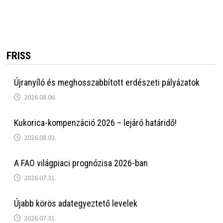
FRISS
Újranyíló és meghosszabbított erdészeti pályázatok
2026.08.06.
Kukorica-kompenzáció 2026 – lejáró határidő!
2026.08.03.
A FAO világpiaci prognózisa 2026-ban
2026.07.31.
Újabb körös adategyeztető levelek
2026.07.31.