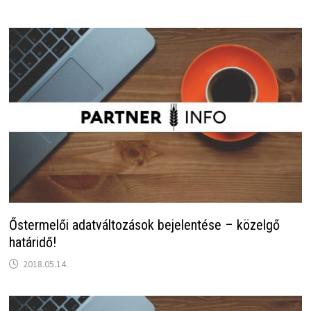
Őstermelői adatváltozások bejelentése – közelgő
határidő!
2018.05.14.