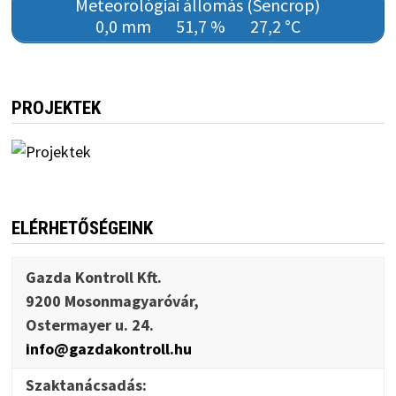
Meteorológiai állomás (Sencrop)
0,0 mm
51,7 %
27,2 °C
PROJEKTEK
ELÉRHETŐSÉGEINK
Gazda Kontroll Kft.
9200 Mosonmagyaróvár,
Ostermayer u. 24.
info@gazdakontroll.hu
Szaktanácsadás: