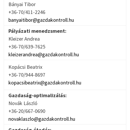
Bányai Tibor
+36-70/411-2246
banyaitibor@gazdakontroll.hu
Pályázati menedzsment:
Kleizer Andrea
+36-70/639-7625
kleizerandrea@gazdakontroll.hu
Kopácsi Beatrix
+36-70/944-8697
kopacsibeatrix@gazdakontroll.hu
Gazdaság-optimalizálás:
Novák László
+36-20/667-0690
novaklaszlo@gazdakontroll.hu
Gazdaság-átadás: