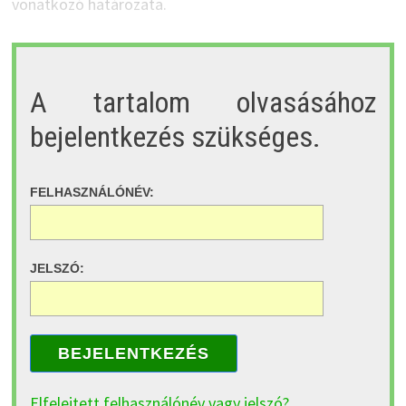
vonatkozó határozata.
A tartalom olvasásához
bejelentkezés szükséges.
FELHASZNÁLÓNÉV:
JELSZÓ:
BEJELENTKEZÉS
Elfelejtett felhasználónév vagy jelszó?