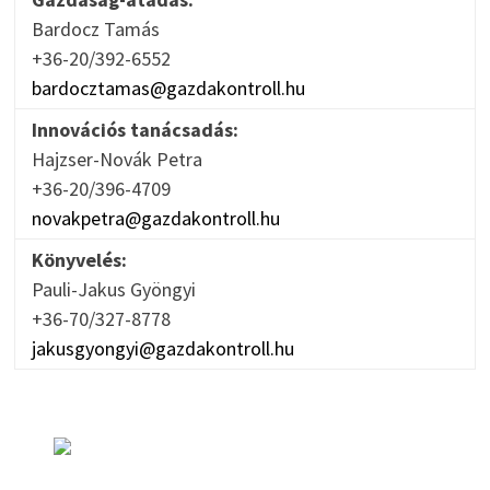
Bardocz Tamás
+36-20/392-6552
bardocztamas@gazdakontroll.hu
Innovációs tanácsadás:
Hajzser-Novák Petra
+36-20/396-4709
novakpetra@gazdakontroll.hu
Könyvelés:
Pauli-Jakus Gyöngyi
+36-70/327-8778
jakusgyongyi@gazdakontroll.hu