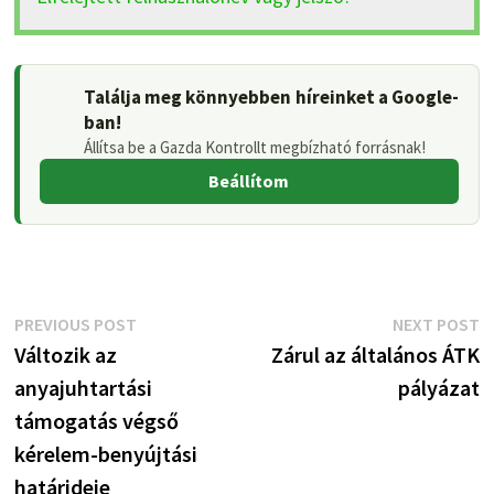
Találja meg könnyebben híreinket a Google-
ban!
Állítsa be a Gazda Kontrollt megbízható forrásnak!
Beállítom
Bejegyzés
Previous
N
PREVIOUS POST
NEXT POST
post:
p
Változik az
Zárul az általános ÁTK
navigáció
anyajuhtartási
pályázat
támogatás végső
kérelem-benyújtási
határideje