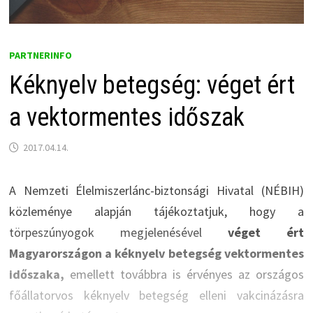
PARTNERINFO
Kéknyelv betegség: véget ért
a vektormentes időszak
2017.04.14.
A Nemzeti Élelmiszerlánc-biztonsági Hivatal (NÉBIH)
közleménye alapján tájékoztatjuk, hogy a
törpeszúnyogok megjelenésével
véget ért
Magyarországon a kéknyelv betegség vektormentes
időszaka,
emellett továbbra is érvényes az országos
főállatorvos kéknyelv betegség elleni vakcinázásra