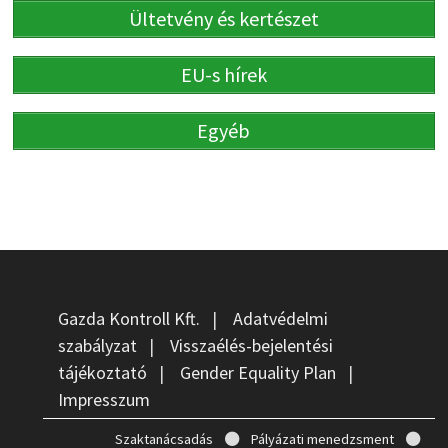
Ültetvény és kertészet
EU-s hírek
Egyéb
Gazda Kontroll Kft.
|
Adatvédelmi
szabályzat
|
Visszaélés-bejelentési
tájékoztató
|
Gender Equality Plan
|
Impresszum
Szaktanácsadás
Pályázati menedzsment