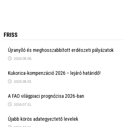
FRISS
Újranyíló és meghosszabbított erdészeti pályázatok
2026.08.06.
Kukorica-kompenzáció 2026 – lejáró határidő!
2026.08.03.
A FAO világpiaci prognózisa 2026-ban
2026.07.31.
Újabb körös adategyeztető levelek