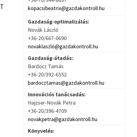
ÉT
kopacsibeatrix@gazdakontroll.hu
Gazdaság-optimalizálás:
Novák László
+36-20/667-0690
novaklaszlo@gazdakontroll.hu
Gazdaság-átadás:
Bardocz Tamás
+36-20/392-6552
bardocztamas@gazdakontroll.hu
Innovációs tanácsadás:
Hajzser-Novák Petra
+36-20/396-4709
novakpetra@gazdakontroll.hu
Könyvelés: