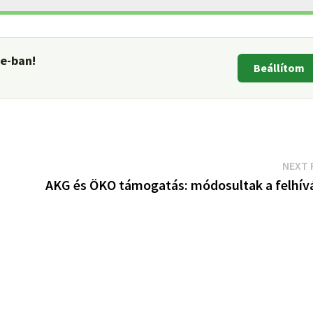
le-ban!
Beállítom
NEXT 
AKG és ÖKO támogatás: módosultak a felhív