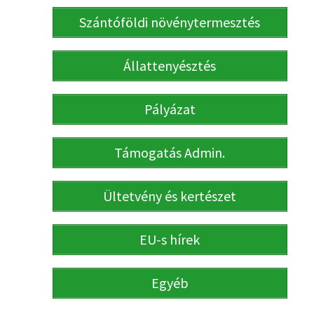
Szántóföldi növénytermesztés
Állattenyésztés
Pályázat
Támogatás Admin.
Ültetvény és kertészet
EU-s hírek
Egyéb