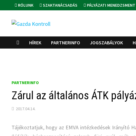
Skip
RÓLUNK
SZAKTANÁCSADÁS
PÁLYÁZATI MENEDZSMENT
to
content
HÍREK
PARTNERINFO
JOGSZABÁLYOK
H
PARTNERINFO
Zárul az általános ÁTK pályá
2017.04.14.
Tájékoztatjuk, hogy az EMVA intézkedések Irányító H