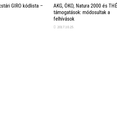
ncstári GIRO kódlista –
AKG, ÖKO, Natura 2000 és TH
támogatások: módosultak a
felhívások
2017.10.25.