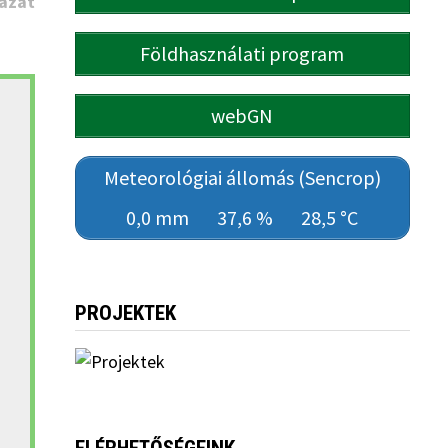
ázat
Földhasználati program
webGN
Meteorológiai állomás (Sencrop)
0,0 mm
37,6 %
28,5 °C
PROJEKTEK