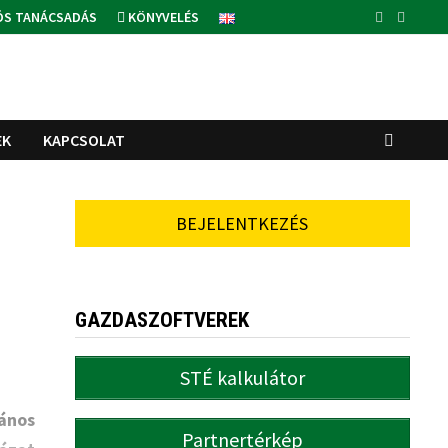
ÓS TANÁCSADÁS
KÖNYVELÉS
EK
KAPCSOLAT
BEJELENTKEZÉS
GAZDASZOFTVEREK
STÉ kalkulátor
lános
Partnertérkép