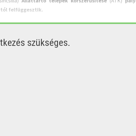
sincsilla)
Állattartó telepek korszerűsítése
(ÁTK)
pály
ától felfüggesztik.
ntkezés szükséges.