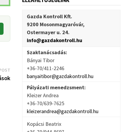
ELÉRHETŐSÉGEINK
Gazda Kontroll Kft.
9200 Mosonmagyaróvár,
Ostermayer u. 24.
info@gazdakontroll.hu
Szaktanácsadás:
Bányai Tibor
+36-70/411-2246
Next
POST
banyaitibor@gazdakontroll.hu
post:
ások
Pályázati menedzsment:
Kleizer Andrea
+36-70/639-7625
kleizerandrea@gazdakontroll.hu
Kopácsi Beatrix
+36-70/944-8697