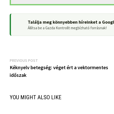
Találja meg könnyebben híreinket a Goog
Állítsa be a Gazda Kontrollt megbízható forrásnak!
Bejegyzés
Previous
PREVIOUS POST
post:
Kéknyelv betegség: véget ért a vektormentes
navigáció
időszak
YOU MIGHT ALSO LIKE