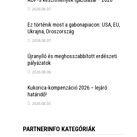
2026.08.07.
Ez történik most a gabonapiacon: USA, EU,
Ukrajna, Oroszország
2026.08.07.
Újranyíló és meghosszabbított erdészeti
pályázatok
2026.08.06.
Kukorica-kompenzáció 2026 – lejáró
határidő!
2026.08.03.
PARTNERINFO KATEGÓRIÁK