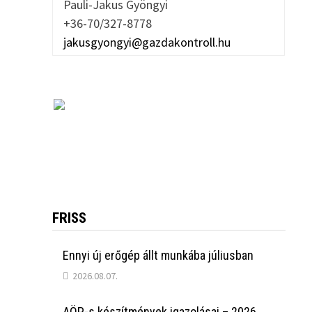
Pauli-Jakus Gyöngyi
+36-70/327-8778
jakusgyongyi@gazdakontroll.hu
FRISS
Ennyi új erőgép állt munkába júliusban
2026.08.07.
AÖP-s készítmények igazolásai – 2026