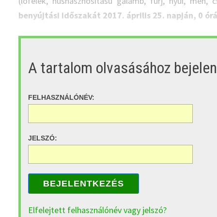
(lófélék, húshasznosítású galamb, fürj, nyúl, méh, c
benyújtási időszakát 2017. április 25. napján, 0 ór
A tartalom olvasásához bejele
FELHASZNÁLÓNÉV:
JELSZÓ:
BEJELENTKEZÉS
Elfelejtett felhasználónév vagy jelszó?