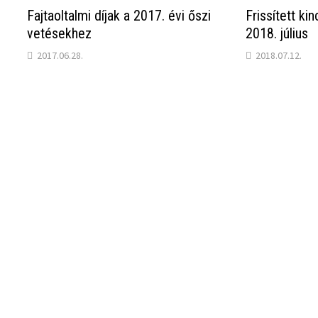
Fajtaoltalmi díjak a 2017. évi őszi
Frissített ki
vetésekhez
2018. július
2017.06.28.
2018.07.12.