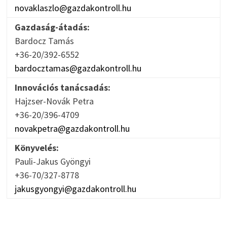
novaklaszlo@gazdakontroll.hu
Gazdaság-átadás:
Bardocz Tamás
+36-20/392-6552
bardocztamas@gazdakontroll.hu
Innovációs tanácsadás:
Hajzser-Novák Petra
+36-20/396-4709
novakpetra@gazdakontroll.hu
Könyvelés:
Pauli-Jakus Gyöngyi
+36-70/327-8778
jakusgyongyi@gazdakontroll.hu