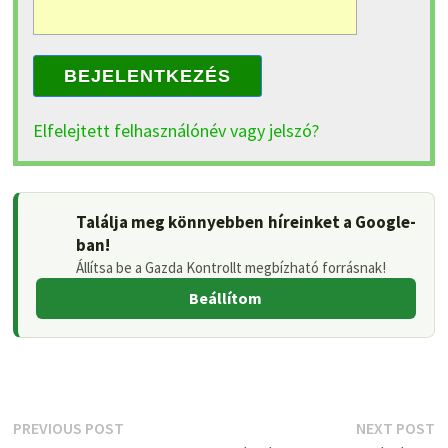
BEJELENTKEZÉS
Elfelejtett felhasználónév vagy jelszó?
Találja meg könnyebben híreinket a Google-
ban!
Állítsa be a Gazda Kontrollt megbízható forrásnak!
Beállítom
Bejegyzés
Previous
N
PREVIOUS POST
NEXT POST