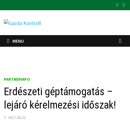
Skip
to
content
MENU
PARTNERINFO
Erdészeti géptámogatás –
lejáró kérelmezési időszak!
2017.06.21.