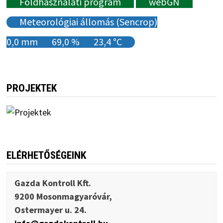
Földhasználati program
webGN
Meteorológiai állomás (Sencrop)
0,0 mm
69,0 %
23,4 °C
PROJEKTEK
ELÉRHETŐSÉGEINK
Gazda Kontroll Kft.
9200 Mosonmagyaróvár,
Ostermayer u. 24.