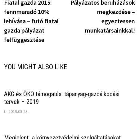
post:
p
Fiatal gazda 2015:
Pályázatos beruházások
navigáció
fennmaradó 10%
megkezdése –
lehívása – futó fiatal
egyeztessen
gazda pályázat
munkatársainkkal!
felfüggesztése
YOU MIGHT ALSO LIKE
AKG és ÖKO támogatás: tápanyag-gazdálkodási
tervek – 2019
2019.08.23.
Megjelent „a környezetvédelmi szolgáltatásokat