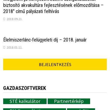
biztosító akvakultúra fejlesztésének előmozdítása –
2018″ című pályázati felhívás
2018.09.21.
Élelmiszerlánc-felügyeleti díj – 2018. január
2018.01.11.
BEJELENTKEZÉS
GAZDASZOFTVEREK
STÉ kalkulátor
Partnertérkép