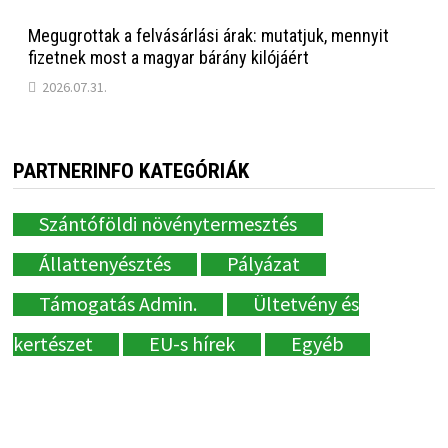
Megugrottak a felvásárlási árak: mutatjuk, mennyit
fizetnek most a magyar bárány kilójáért
2026.07.31.
PARTNERINFO KATEGÓRIÁK
Szántóföldi növénytermesztés
Állattenyésztés
Pályázat
Támogatás Admin.
Ültetvény és
kertészet
EU-s hírek
Egyéb