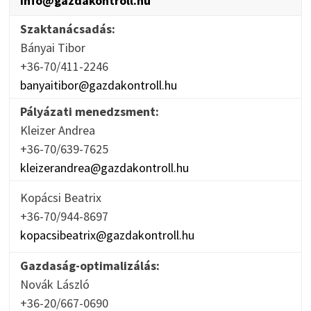
info@gazdakontroll.hu
Szaktanácsadás:
Bányai Tibor
+36-70/411-2246
banyaitibor@gazdakontroll.hu
Pályázati menedzsment:
Kleizer Andrea
+36-70/639-7625
kleizerandrea@gazdakontroll.hu
Kopácsi Beatrix
+36-70/944-8697
kopacsibeatrix@gazdakontroll.hu
Gazdaság-optimalizálás:
Novák László
+36-20/667-0690