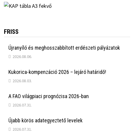
FRISS
Újranyíló és meghosszabbított erdészeti pályázatok
2026.08.06.
Kukorica-kompenzáció 2026 – lejáró határidő!
2026.08.03.
A FAO világpiaci prognózisa 2026-ban
2026.07.31.
Újabb körös adategyeztető levelek
2026.07.31.