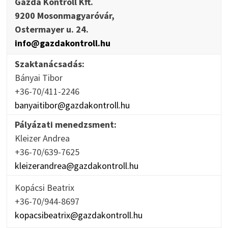
Gazda Kontroll Kft.
9200 Mosonmagyaróvár,
Ostermayer u. 24.
info@gazdakontroll.hu
Szaktanácsadás:
Bányai Tibor
+36-70/411-2246
banyaitibor@gazdakontroll.hu
Pályázati menedzsment:
Kleizer Andrea
+36-70/639-7625
kleizerandrea@gazdakontroll.hu
Kopácsi Beatrix
+36-70/944-8697
kopacsibeatrix@gazdakontroll.hu