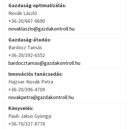
Gazdaság-optimalizálás:
Novák László
+36-20/667-0690
novaklaszlo@gazdakontroll.hu
Gazdaság-átadás:
Bardocz Tamás
+36-20/392-6552
bardocztamas@gazdakontroll.hu
Innovációs tanácsadás:
Hajzser-Novák Petra
+36-20/396-4709
novakpetra@gazdakontroll.hu
Könyvelés:
Pauli-Jakus Gyöngyi
+36-70/327-8778