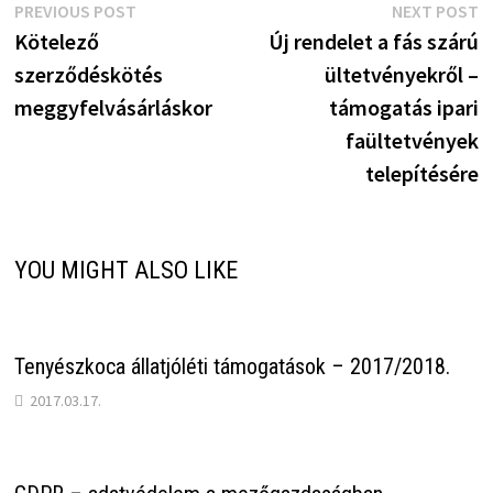
Bejegyzés
Previous
N
PREVIOUS POST
NEXT POST
post:
p
Kötelező
Új rendelet a fás szárú
navigáció
szerződéskötés
ültetvényekről –
meggyfelvásárláskor
támogatás ipari
faültetvények
telepítésére
YOU MIGHT ALSO LIKE
Tenyészkoca állatjóléti támogatások – 2017/2018.
2017.03.17.