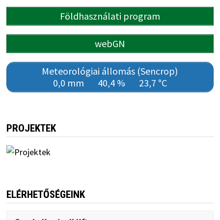
Földhasználati program
webGN
Meteorológiai állomás (Sencrop)
0,0 mm
40,4 %
23,7 °C
PROJEKTEK
ELÉRHETŐSÉGEINK