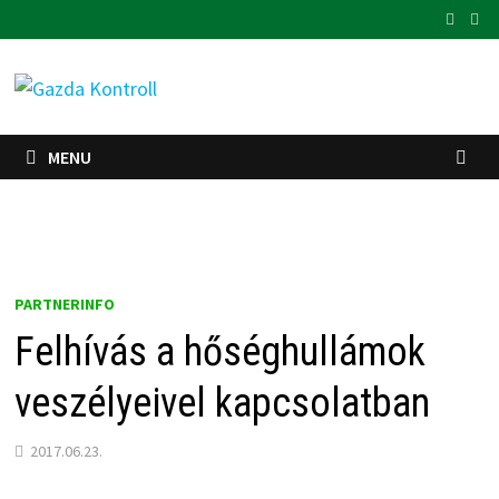
Skip
to
content
MENU
PARTNERINFO
Felhívás a hőséghullámok
veszélyeivel kapcsolatban
2017.06.23.