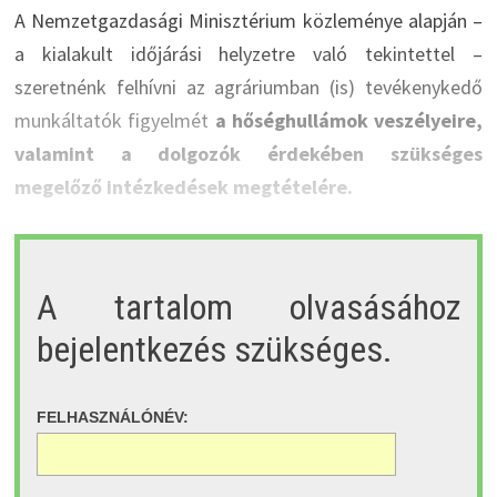
A Nemzetgazdasági Minisztérium közleménye alapján –
a kialakult időjárási helyzetre való tekintettel –
szeretnénk felhívni az agráriumban (is) tevékenykedő
munkáltatók figyelmét
a hőséghullámok veszélyeire,
valamint a dolgozók érdekében szükséges
megelőző intézkedések megtételére.
A tartalom olvasásához
bejelentkezés szükséges.
FELHASZNÁLÓNÉV: