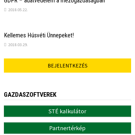
GDPR – adatvédelem a mezőgazdaságban
2018.05.22.
Kellemes Húsvéti Ünnepeket!
2018.03.29.
BEJELENTKEZÉS
GAZDASZOFTVEREK
STÉ kalkulátor
Partnertérkép