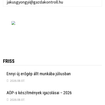
jakusgyongyi@gazdakontroll.hu
FRISS
Ennyi új erőgép állt munkába júliusban
2026.08.07.
AÖP-s készítmények igazolásai – 2026
2026.08.07.