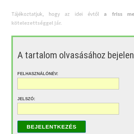
Tájékoztatjuk, hogy az idei évtől
a friss me
kötelezettséggel jár.
A tartalom olvasásához bejele
FELHASZNÁLÓNÉV:
JELSZÓ:
BEJELENTKEZÉS