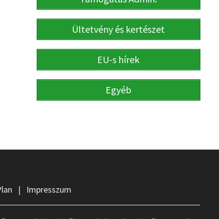
Ültetvény és kertészet
EU-s hírek
Egyéb
Plan
|
Impresszum