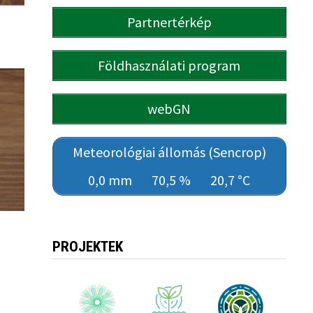
Partnertérkép
Földhasználati program
webGN
Meteorológiai állomás (Sencrop)
0,0 mm
70,5 %
20,7 °C
PROJEKTEK