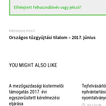
Elfelejtett felhasználónév vagy jelszó?
Bejegyzés
Previous
PREVIOUS POST
post:
Országos tűzgyújtási tilalom – 2017. június
navigáció
YOU MIGHT ALSO LIKE
A mezőgazdasági kistermelői
Tejfelvásárló
támogatás 2017. évi
nyilvántartás
egyszerűsített kérelmezési
nyomtatvány
eljárása
2017.02.08.