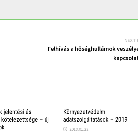
NEXT 
Felhívás a hőséghullámok veszélye
kapcsola
k jelentési és
Környezetvédelmi
i kötelezettsége – új
adatszolgáltatások – 2019
ok
2019.01.23.