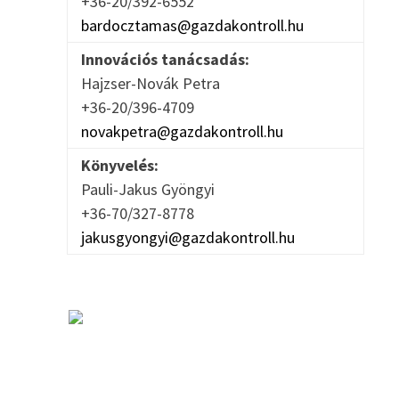
+36-20/392-6552
bardocztamas@gazdakontroll.hu
Innovációs tanácsadás:
Hajzser-Novák Petra
+36-20/396-4709
novakpetra@gazdakontroll.hu
Könyvelés:
Pauli-Jakus Gyöngyi
+36-70/327-8778
jakusgyongyi@gazdakontroll.hu