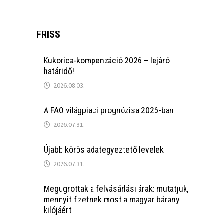
FRISS
Kukorica-kompenzáció 2026 – lejáró
határidő!
2026.08.03.
A FAO világpiaci prognózisa 2026-ban
2026.07.31.
Újabb körös adategyeztető levelek
2026.07.31.
Megugrottak a felvásárlási árak: mutatjuk,
mennyit fizetnek most a magyar bárány
kilójáért