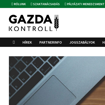
Skip
RÓLUNK
SZAKTANÁCSADÁS
PÁLYÁZATI MENEDZSMENT
to
content
HÍREK
PARTNERINFO
JOGSZABÁLYOK
H