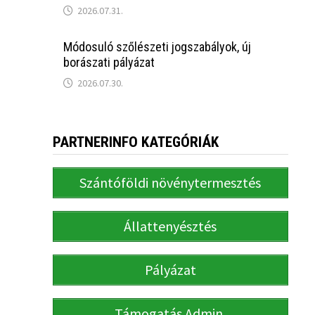
2026.07.31.
Módosuló szőlészeti jogszabályok, új
borászati pályázat
2026.07.30.
PARTNERINFO KATEGÓRIÁK
Szántóföldi növénytermesztés
Állattenyésztés
Pályázat
Támogatás Admin.