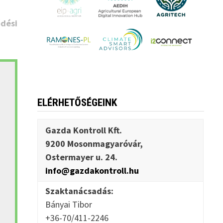
dési
ELÉRHETŐSÉGEINK
Gazda Kontroll Kft.
9200 Mosonmagyaróvár,
Ostermayer u. 24.
info@gazdakontroll.hu
Szaktanácsadás:
Bányai Tibor
+36-70/411-2246