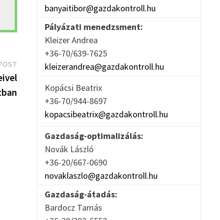
banyaitibor@gazdakontroll.hu
Pályázati menedzsment:
Kleizer Andrea
+36-70/639-7625
Next
POST
kleizerandrea@gazdakontroll.hu
post:
ivel
Kopácsi Beatrix
tban
+36-70/944-8697
kopacsibeatrix@gazdakontroll.hu
Gazdaság-optimalizálás:
Novák László
+36-20/667-0690
novaklaszlo@gazdakontroll.hu
Gazdaság-átadás:
Bardocz Tamás