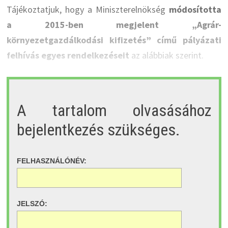
Tájékoztatjuk, hogy a Miniszterelnökség
módosította
a 2015-ben megjelent „Agrár-
környezetgazdálkodási kifizetés” című pályázati
felhívás egyes rendelkezéseit
az alábbiak szerint.
A tartalom olvasásához
bejelentkezés szükséges.
FELHASZNÁLÓNÉV:
JELSZÓ: