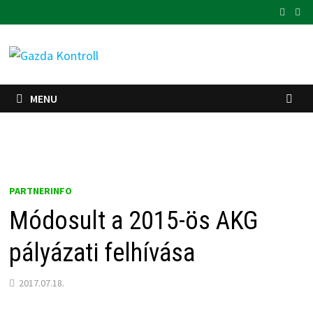
Skip
to
content
MENU
PARTNERINFO
Módosult a 2015-ös AKG
pályázati felhívása
2017.07.18.