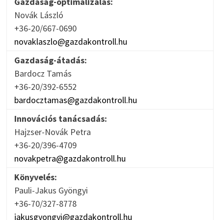
Gazdaság-optimalizálás:
Novák László
+36-20/667-0690
novaklaszlo@gazdakontroll.hu
Gazdaság-átadás:
Bardocz Tamás
+36-20/392-6552
bardocztamas@gazdakontroll.hu
Innovációs tanácsadás:
Hajzser-Novák Petra
+36-20/396-4709
novakpetra@gazdakontroll.hu
Könyvelés:
Pauli-Jakus Gyöngyi
+36-70/327-8778
jakusgyongyi@gazdakontroll.hu