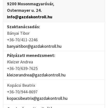
9200 Mosonmagyaróvár,
Ostermayer u. 24.
info@gazdakontroll.hu
Szaktanácsadás:
Bányai Tibor
+36-70/411-2246
banyaitibor@gazdakontroll.hu
Pályázati menedzsment:
Kleizer Andrea
+36-70/639-7625
kleizerandrea@gazdakontroll.hu
Kopácsi Beatrix
+36-70/944-8697
kopacsibeatrix@gazdakontroll.hu