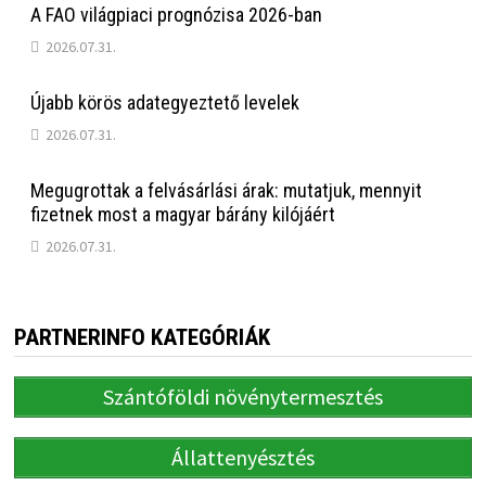
A FAO világpiaci prognózisa 2026-ban
2026.07.31.
Újabb körös adategyeztető levelek
2026.07.31.
Megugrottak a felvásárlási árak: mutatjuk, mennyit
fizetnek most a magyar bárány kilójáért
2026.07.31.
PARTNERINFO KATEGÓRIÁK
Szántóföldi növénytermesztés
Állattenyésztés