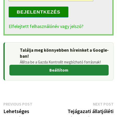
BEJELENTKEZÉS
Elfelejtett felhasználónév vagy jelszó?
Találja meg könnyebben híreinket a Google-
ban!
Állítsa be a Gazda Kontrollt megbízható forrásnak!
Beállítom
Bejegyzés
Previous
N
PREVIOUS POST
NEXT POST
post:
p
Lehetséges
Tejágazati állatjóléti
navigáció