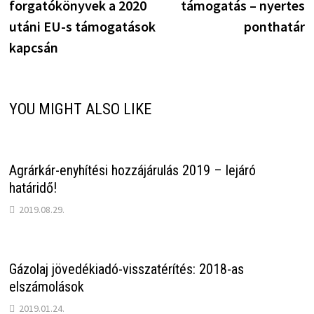
forgatókönyvek a 2020
támogatás – nyertes
utáni EU-s támogatások
ponthatár
kapcsán
YOU MIGHT ALSO LIKE
Agrárkár-enyhítési hozzájárulás 2019 – lejáró
határidő!
2019.08.29.
Gázolaj jövedékiadó-visszatérítés: 2018-as
elszámolások
2019.01.24.