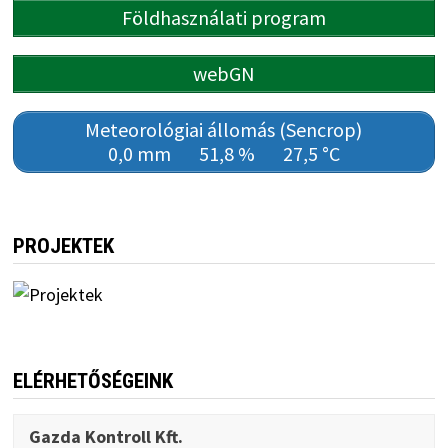
Földhasználati program
webGN
Meteorológiai állomás (Sencrop)
0,0 mm
51,8 %
27,5 °C
PROJEKTEK
ELÉRHETŐSÉGEINK
Gazda Kontroll Kft.