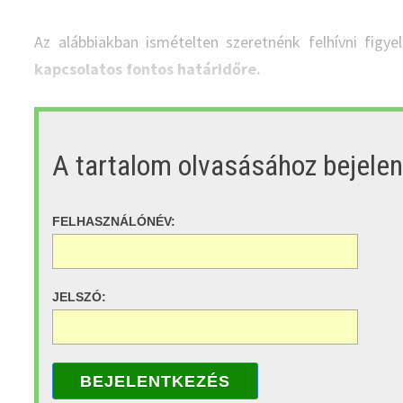
Az alábbiakban ismételten szeretnénk felhívni figy
kapcsolatos fontos határidőre.
A tartalom olvasásához bejele
FELHASZNÁLÓNÉV:
JELSZÓ:
BEJELENTKEZÉS