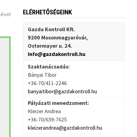
ELÉRHETŐSÉGEINK
ével
Gazda Kontroll Kft.
9200 Mosonmagyaróvár,
Ostermayer u. 24.
info@gazdakontroll.hu
Szaktanácsadás:
Bányai Tibor
+36-70/411-2246
banyaitibor@gazdakontroll.hu
Pályázati menedzsment:
Kleizer Andrea
+36-70/639-7625
kleizerandrea@gazdakontroll.hu