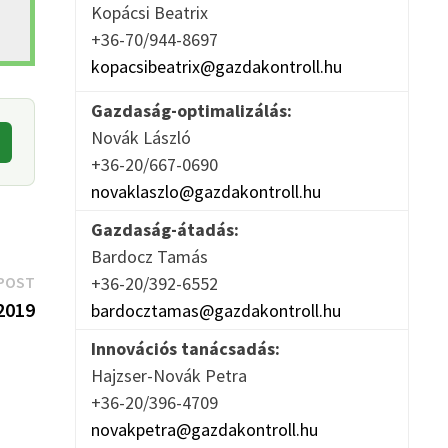
Kopácsi Beatrix
+36-70/944-8697
kopacsibeatrix@gazdakontroll.hu
Gazdaság-optimalizálás:
Novák László
+36-20/667-0690
novaklaszlo@gazdakontroll.hu
Gazdaság-átadás:
Bardocz Tamás
Next
POST
+36-20/392-6552
post:
2019
bardocztamas@gazdakontroll.hu
Innovációs tanácsadás:
Hajzser-Novák Petra
+36-20/396-4709
novakpetra@gazdakontroll.hu