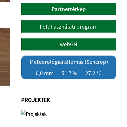
Partnertérkép
Földhasználati program
webGN
Meteorológiai állomás (Sencrop)
0,0 mm
51,7 %
27,2 °C
PROJEKTEK