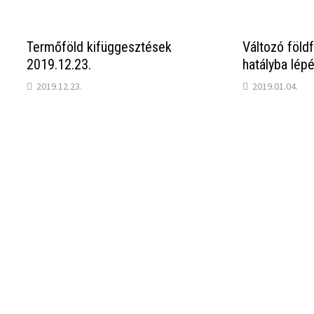
Termőföld kifüggesztések
Változó föld
2019.12.23.
hatályba lép
2019.12.23.
2019.01.04.