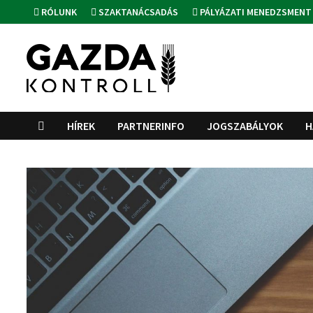
Skip
RÓLUNK
SZAKTANÁCSADÁS
PÁLYÁZATI MENEDZSMENT
to
content
HÍREK
PARTNERINFO
JOGSZABÁLYOK
H