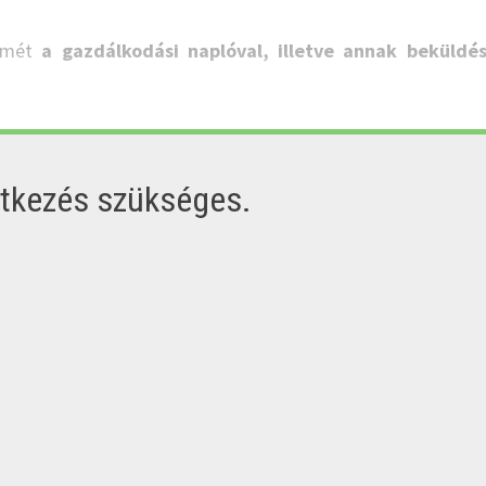
elmét
a gazdálkodási naplóval, illetve annak beküldés
ntkezés szükséges.