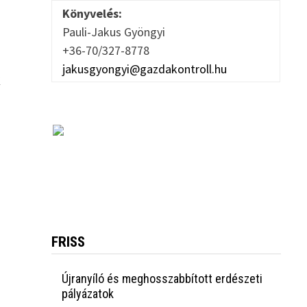
Könyvelés:
Pauli-Jakus Gyöngyi
+36-70/327-8778
jakusgyongyi@gazdakontroll.hu
k
FRISS
Újranyíló és meghosszabbított erdészeti
pályázatok