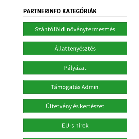
PARTNERINFO KATEGÓRIÁK
Szántóföldi növénytermesztés
Állattenyésztés
Pályázat
Támogatás Admin.
Ültetvény és kertészet
EU-s hírek