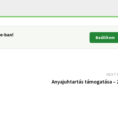
le-ban!
Beállítom
NEXT 
Anyajuhtartás támogatása – 