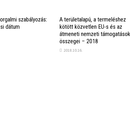
forgalmi szabályozás:
A területalapú, a termeléshez
ési dátum
kötött közvetlen EU-s és az
átmeneti nemzeti támogatáso
összegei – 2018
2018.10.16.