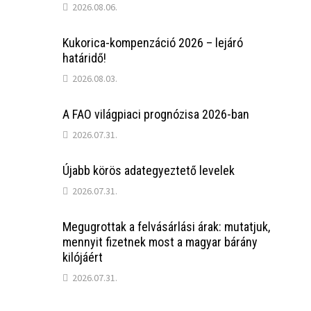
2026.08.06.
Kukorica-kompenzáció 2026 – lejáró
határidő!
2026.08.03.
A FAO világpiaci prognózisa 2026-ban
2026.07.31.
Újabb körös adategyeztető levelek
2026.07.31.
Megugrottak a felvásárlási árak: mutatjuk,
mennyit fizetnek most a magyar bárány
kilójáért
2026.07.31.