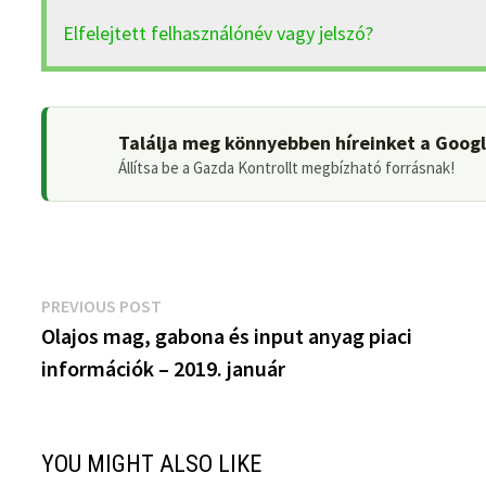
Elfelejtett felhasználónév vagy jelszó?
Találja meg könnyebben híreinket a Goog
Állítsa be a Gazda Kontrollt megbízható forrásnak!
Bejegyzés
Previous
PREVIOUS POST
post:
Olajos mag, gabona és input anyag piaci
navigáció
információk – 2019. január
YOU MIGHT ALSO LIKE