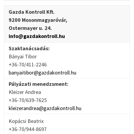
Gazda Kontroll Kft.
9200 Mosonmagyaróvár,
Ostermayer u. 24.
info@gazdakontroll.hu
Szaktanácsadás:
Bányai Tibor
+36-70/411-2246
banyaitibor@gazdakontroll.hu
Pályázati menedzsment:
Kleizer Andrea
+36-70/639-7625
kleizerandrea@gazdakontroll.hu
Kopácsi Beatrix
+36-70/944-8697