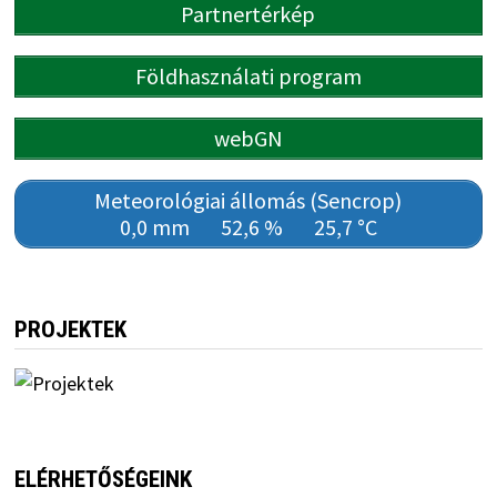
Partnertérkép
Földhasználati program
webGN
Meteorológiai állomás (Sencrop)
0,0 mm
52,6 %
25,7 °C
PROJEKTEK
ELÉRHETŐSÉGEINK