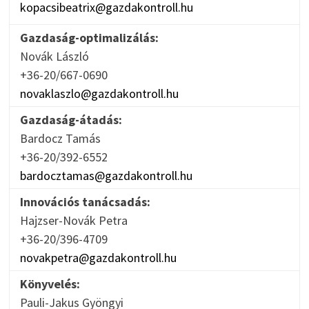
kopacsibeatrix@gazdakontroll.hu
Gazdaság-optimalizálás:
Novák László
+36-20/667-0690
novaklaszlo@gazdakontroll.hu
Gazdaság-átadás:
Bardocz Tamás
+36-20/392-6552
bardocztamas@gazdakontroll.hu
Innovációs tanácsadás:
Hajzser-Novák Petra
+36-20/396-4709
novakpetra@gazdakontroll.hu
Könyvelés:
Pauli-Jakus Gyöngyi