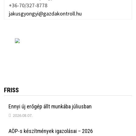
+36-70/327-8778
jakusgyongyi@gazdakontroll.hu
FRISS
Ennyi új erőgép állt munkába júliusban
2026.08.07.
AÖP-s készítmények igazolásai – 2026