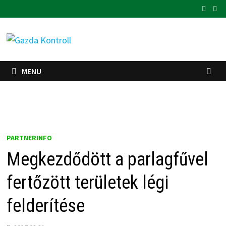
Skip
to
content
MENU
PARTNERINFO
Megkezdődött a parlagfűvel
fertőzött területek légi
felderítése