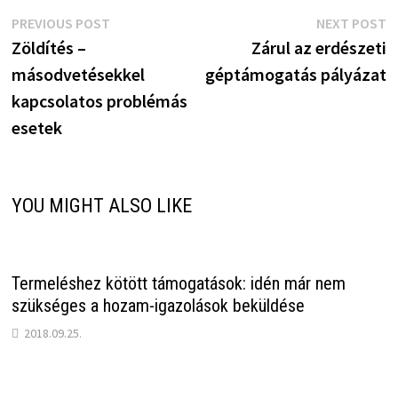
Bejegyzés
Previous
N
PREVIOUS POST
NEXT POST
post:
p
Zöldítés –
Zárul az erdészeti
navigáció
másodvetésekkel
géptámogatás pályázat
kapcsolatos problémás
esetek
YOU MIGHT ALSO LIKE
Termeléshez kötött támogatások: idén már nem
szükséges a hozam-igazolások beküldése
2018.09.25.