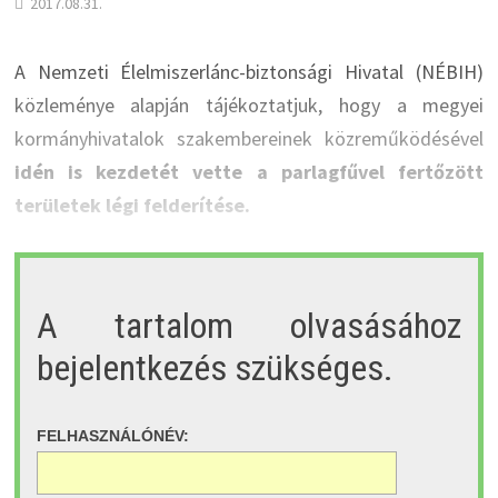
2017.08.31.
A Nemzeti Élelmiszerlánc-biztonsági Hivatal (NÉBIH)
közleménye alapján tájékoztatjuk, hogy a megyei
kormányhivatalok szakembereinek közreműködésével
idén is kezdetét vette a parlagfűvel fertőzött
területek légi felderítése.
A tartalom olvasásához
bejelentkezés szükséges.
FELHASZNÁLÓNÉV: