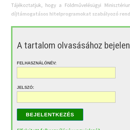
Tájékoztatjuk, hogy a Földművelésügyi Minisztér
díjtámogatásos hitelprogramokat szabályozó ren
A tartalom olvasásához bejele
FELHASZNÁLÓNÉV:
JELSZÓ:
BEJELENTKEZÉS