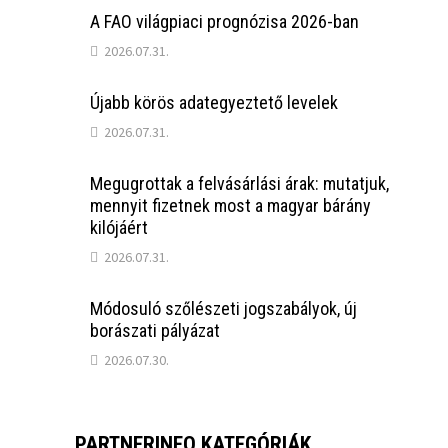
A FAO világpiaci prognózisa 2026-ban
2026.07.31.
Újabb körös adategyeztető levelek
2026.07.31.
Megugrottak a felvásárlási árak: mutatjuk,
mennyit fizetnek most a magyar bárány
kilójáért
2026.07.31.
Módosuló szőlészeti jogszabályok, új
borászati pályázat
2026.07.30.
PARTNERINFO KATEGÓRIÁK