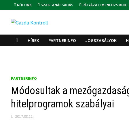
Skip
RÓLUNK
SZAKTANÁCSADÁS
PÁLYÁZATI MENEDZSMENT
to
content
HÍREK
PARTNERINFO
JOGSZABÁLYOK
H
PARTNERINFO
Módosultak a mezőgazdaság
hitelprogramok szabályai
2017.08.11.