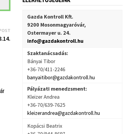
ELÉRHETŐSÉGEINK
Gazda Kontroll Kft.
9200 Mosonmagyaróvár,
Next
POST
Ostermayer u. 24.
post:
.14.
info@gazdakontroll.hu
Szaktanácsadás:
Bányai Tibor
+36-70/411-2246
banyaitibor@gazdakontroll.hu
Pályázati menedzsment:
ár
Kleizer Andrea
+36-70/639-7625
kleizerandrea@gazdakontroll.hu
Kopácsi Beatrix
+36-70/944-8697