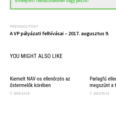
Elfelejtett felhasználónév vagy jelszó?
Bejegyzés
Previous
PREVIOUS POST
post:
A VP pályázati felhívásai – 2017. augusztus 9.
navigáció
YOU MIGHT ALSO LIKE
Kiemelt NAV-os ellenőrzés az
Parlagfű ell
őstermelők körében
megszűnt a t
2018.10.18.
2019.05.31.