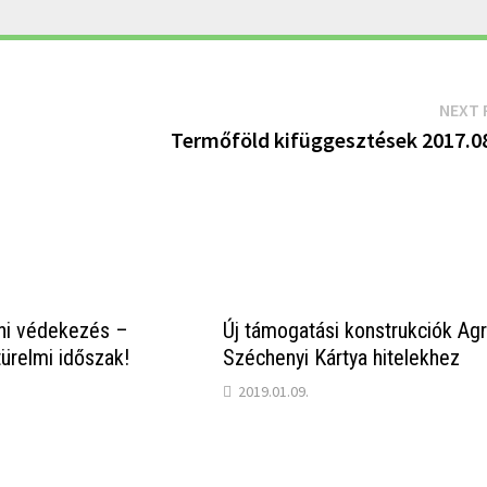
NEXT 
Termőföld kifüggesztések 2017.08
eni védekezés –
Új támogatási konstrukciók Agr
ürelmi időszak!
Széchenyi Kártya hitelekhez
2019.01.09.