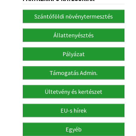
Szántóföldi növénytermesztés
Állattenyésztés
Pályázat
Támogatás Admin.
Ültetvény és kertészet
EU-s hírek
Egyéb