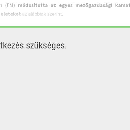
ium (FM)
módosította az egyes mezőgazdasági kamat
deleteket
az alábbiak szerint.
ntkezés szükséges.