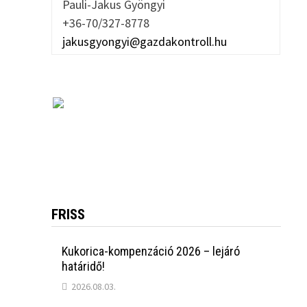
Pauli-Jakus Gyöngyi
+36-70/327-8778
jakusgyongyi@gazdakontroll.hu
FRISS
Kukorica-kompenzáció 2026 – lejáró
határidő!
2026.08.03.