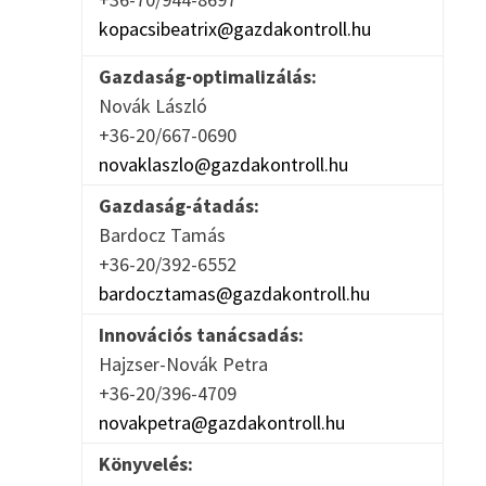
kopacsibeatrix@gazdakontroll.hu
Gazdaság-optimalizálás:
Novák László
+36-20/667-0690
novaklaszlo@gazdakontroll.hu
Gazdaság-átadás:
Bardocz Tamás
+36-20/392-6552
bardocztamas@gazdakontroll.hu
Innovációs tanácsadás:
Hajzser-Novák Petra
+36-20/396-4709
novakpetra@gazdakontroll.hu
Könyvelés: