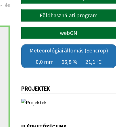
- és
Földhasználati program
webGN
Meteorológiai állomás (Sencrop)
0,0 mm
66,8 %
21,1 °C
PROJEKTEK