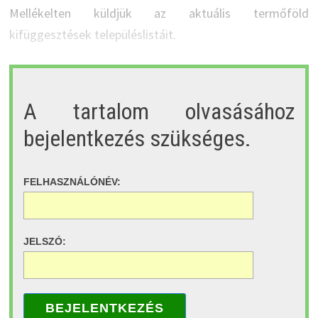
Mellékelten küldjük az aktuális termőföld
kifüggesztések településlistáit.
A tartalom olvasásához
bejelentkezés szükséges.
FELHASZNÁLÓNÉV:
JELSZÓ:
BEJELENTKEZÉS