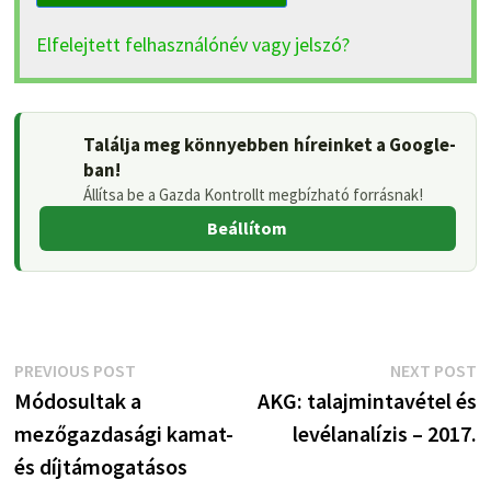
Elfelejtett felhasználónév vagy jelszó?
Találja meg könnyebben híreinket a Google-
ban!
Állítsa be a Gazda Kontrollt megbízható forrásnak!
Beállítom
Bejegyzés
Previous
N
PREVIOUS POST
NEXT POST
post:
p
Módosultak a
AKG: talajmintavétel és
navigáció
mezőgazdasági kamat-
levélanalízis – 2017.
és díjtámogatásos