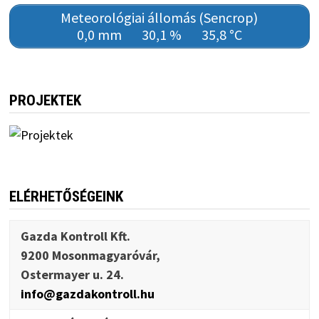
Meteorológiai állomás (Sencrop)
0,0 mm
30,1 %
35,8 °C
PROJEKTEK
ELÉRHETŐSÉGEINK
Gazda Kontroll Kft.
9200 Mosonmagyaróvár,
Ostermayer u. 24.
info@gazdakontroll.hu