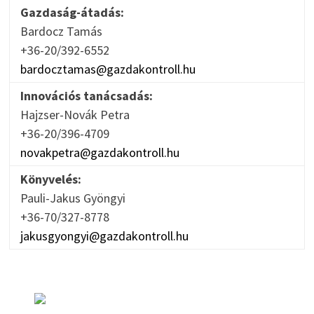
Gazdaság-átadás:
Bardocz Tamás
+36-20/392-6552
bardocztamas@gazdakontroll.hu
Innovációs tanácsadás:
Hajzser-Novák Petra
+36-20/396-4709
novakpetra@gazdakontroll.hu
Könyvelés:
Pauli-Jakus Gyöngyi
+36-70/327-8778
jakusgyongyi@gazdakontroll.hu