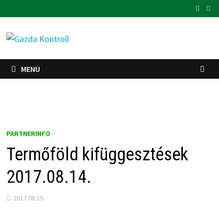
Skip
to
content
MENU
PARTNERINFO
Termőföld kifüggesztések
2017.08.14.
2017.08.15.