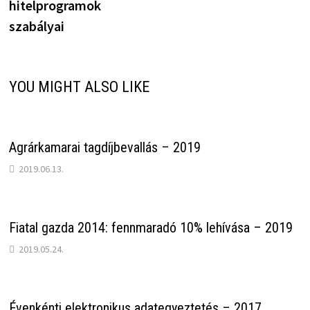
hitelprogramok
szabályai
YOU MIGHT ALSO LIKE
Agrárkamarai tagdíjbevallás – 2019
2019.06.13.
Fiatal gazda 2014: fennmaradó 10% lehívása – 2019
2019.05.24.
Évenkénti elektronikus adategyeztetés – 2017