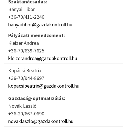
Szaktanácsadás:
Bányai Tibor
+36-70/411-2246
banyaitibor@gazdakontroll.hu
Pályázati menedzsment:
Kleizer Andrea
+36-70/639-7625
kleizerandrea@gazdakontroll.hu
Kopácsi Beatrix
+36-70/944-8697
kopacsibeatrix@gazdakontroll.hu
Gazdaság-optimalizálás:
Novák László
+36-20/667-0690
novaklaszlo@gazdakontroll.hu