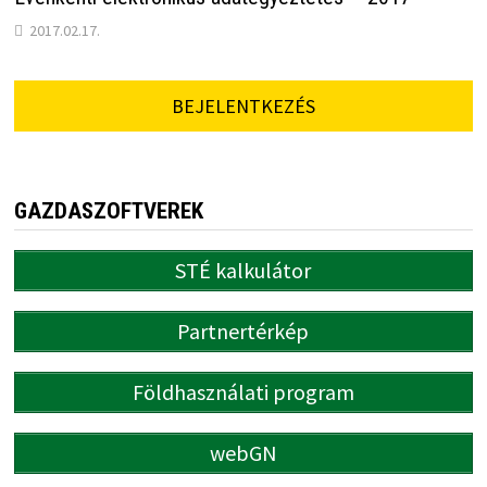
2017.02.17.
BEJELENTKEZÉS
GAZDASZOFTVEREK
STÉ kalkulátor
Partnertérkép
Földhasználati program
webGN