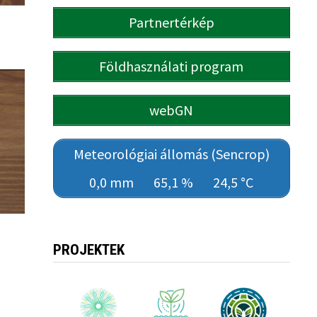
Partnertérkép
Földhasználati program
webGN
Meteorológiai állomás (Sencrop)
0,0 mm
65,1 %
24,5 °C
PROJEKTEK