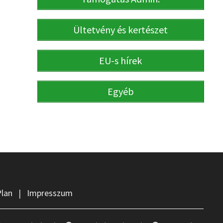
Ültetvény és kertészet
EU-s hírek
Egyéb
Plan
|
Impresszum