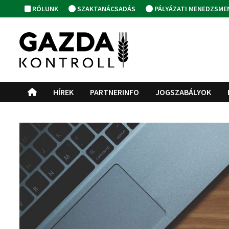
Skip
RÓLUNK
SZAKTANÁCSADÁS
PÁLYÁZATI MENEDZSME
to
content
HÍREK
PARTNERINFO
JOGSZABÁLYOK