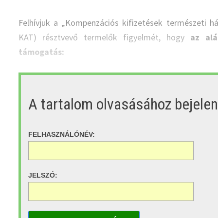
Felhívjuk a „Kompenzációs kifizetések természeti há
KAT) résztvevő termelők figyelmét, hogy
az al
támogatás:
A tartalom olvasásához bejele
FELHASZNÁLÓNÉV:
JELSZÓ: