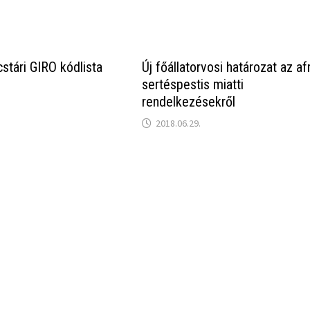
ncstári GIRO kódlista
Új főállatorvosi határozat az afr
sertéspestis miatti
rendelkezésekről
2018.06.29.