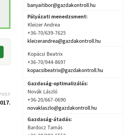
banyaitibor@gazdakontroll.hu
Pályázati menedzsment:
Kleizer Andrea
+36-70/639-7625
kleizerandrea@gazdakontroll.hu
Kopácsi Beatrix
+36-70/944-8697
kopacsibeatrix@gazdakontroll.hu
Gazdaság-optimalizálás:
Novák László
Next
POST
+36-20/667-0690
post:
2017.
novaklaszlo@gazdakontroll.hu
Gazdaság-átadás:
Bardocz Tamás