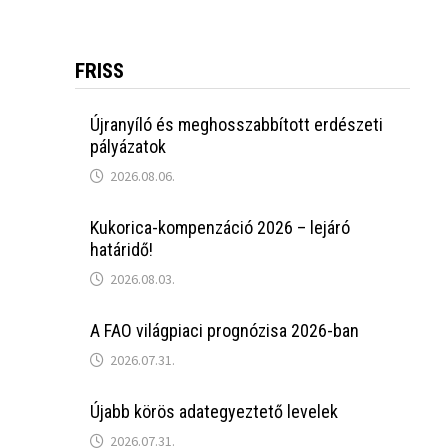
FRISS
Újranyíló és meghosszabbított erdészeti
pályázatok
2026.08.06.
Kukorica-kompenzáció 2026 – lejáró
határidő!
2026.08.03.
A FAO világpiaci prognózisa 2026-ban
2026.07.31.
Újabb körös adategyeztető levelek
2026.07.31.