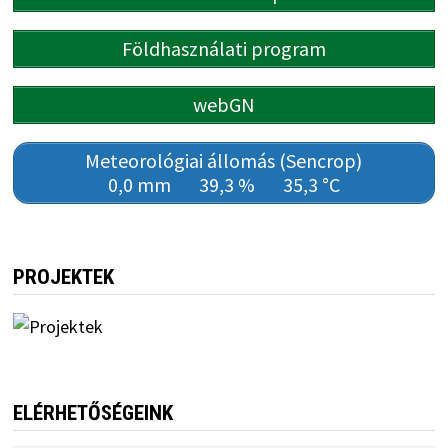
Földhasználati program
webGN
Meteorológiai állomás (Sencrop)
0,0 mm
39,3 %
35,3 °C
PROJEKTEK
ELÉRHETŐSÉGEINK