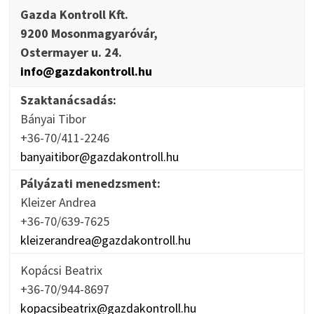
Gazda Kontroll Kft.
9200 Mosonmagyaróvár,
Ostermayer u. 24.
info@gazdakontroll.hu
Szaktanácsadás:
Bányai Tibor
+36-70/411-2246
banyaitibor@gazdakontroll.hu
Pályázati menedzsment:
Kleizer Andrea
+36-70/639-7625
kleizerandrea@gazdakontroll.hu
Kopácsi Beatrix
+36-70/944-8697
kopacsibeatrix@gazdakontroll.hu