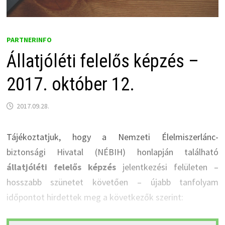
PARTNERINFO
Állatjóléti felelős képzés –
2017. október 12.
2017.09.28.
Tájékoztatjuk, hogy a Nemzeti Élelmiszerlánc-
biztonsági Hivatal (NÉBIH) honlapján található
állatjóléti felelős képzés
jelentkezési felületen –
hosszabb szünetet követően – újabb tanfolyam
időpontot hirdettek meg a következők szerint: