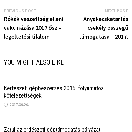
Bejegyzés
Previous
N
PREVIOUS POST
NEXT POST
post:
p
Rókák veszettség elleni
Anyakecsketartás
navigáció
vakcinázása 2017 ősz –
csekély összegű
legeltetési tilalom
támogatása – 2017.
YOU MIGHT ALSO LIKE
Kertészeti gépbeszerzés 2015: folyamatos
kötelezettségek
2017.09.20.
Zárul az erdészeti géptámogatás pályázat