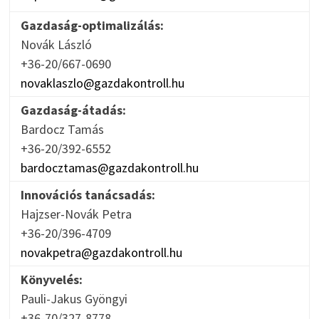
Gazdaság-optimalizálás:
Novák László
+36-20/667-0690
novaklaszlo@gazdakontroll.hu
Gazdaság-átadás:
Bardocz Tamás
+36-20/392-6552
bardocztamas@gazdakontroll.hu
Innovációs tanácsadás:
Hajzser-Novák Petra
+36-20/396-4709
novakpetra@gazdakontroll.hu
Könyvelés:
Pauli-Jakus Gyöngyi
+36-70/327-8778