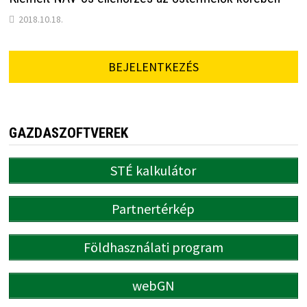
2018.10.18.
BEJELENTKEZÉS
GAZDASZOFTVEREK
STÉ kalkulátor
Partnertérkép
Földhasználati program
webGN