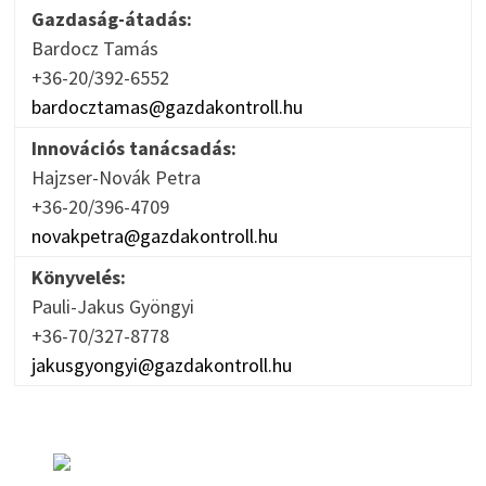
Gazdaság-átadás:
Bardocz Tamás
+36-20/392-6552
bardocztamas@gazdakontroll.hu
Innovációs tanácsadás:
Hajzser-Novák Petra
+36-20/396-4709
novakpetra@gazdakontroll.hu
Könyvelés:
Pauli-Jakus Gyöngyi
+36-70/327-8778
jakusgyongyi@gazdakontroll.hu