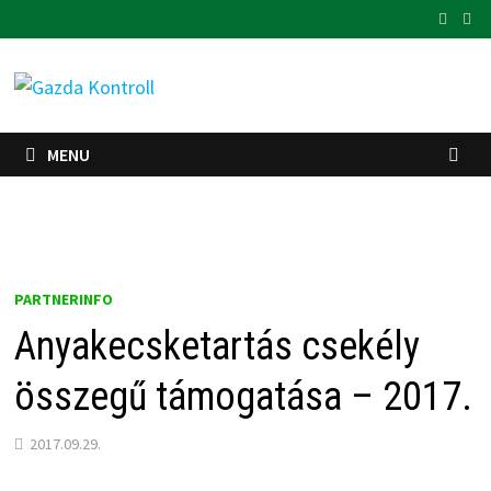
Skip
to
content
MENU
PARTNERINFO
Anyakecsketartás csekély
összegű támogatása – 2017.
2017.09.29.