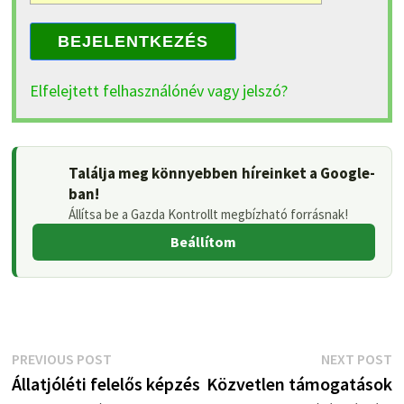
BEJELENTKEZÉS
Elfelejtett felhasználónév vagy jelszó?
Találja meg könnyebben híreinket a Google-
ban!
Állítsa be a Gazda Kontrollt megbízható forrásnak!
Beállítom
Bejegyzés
Previous
N
PREVIOUS POST
NEXT POST
post:
p
Állatjóléti felelős képzés
Közvetlen támogatások
navigáció