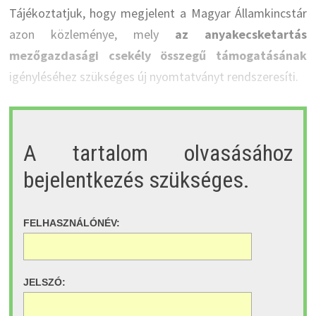
Tájékoztatjuk, hogy megjelent a Magyar Államkincstár
azon közleménye, mely
az anyakecsketartás
mezőgazdasági csekély összegű támogatásának
igényléséhez szükséges új nyomtatványt rendszeresíti.
A tartalom olvasásához
bejelentkezés szükséges.
FELHASZNÁLÓNÉV:
JELSZÓ: