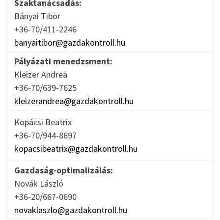
Szaktanácsadás:
Bányai Tibor
+36-70/411-2246
banyaitibor@gazdakontroll.hu
Pályázati menedzsment:
Kleizer Andrea
+36-70/639-7625
kleizerandrea@gazdakontroll.hu
Kopácsi Beatrix
+36-70/944-8697
kopacsibeatrix@gazdakontroll.hu
Gazdaság-optimalizálás:
Novák László
+36-20/667-0690
novaklaszlo@gazdakontroll.hu