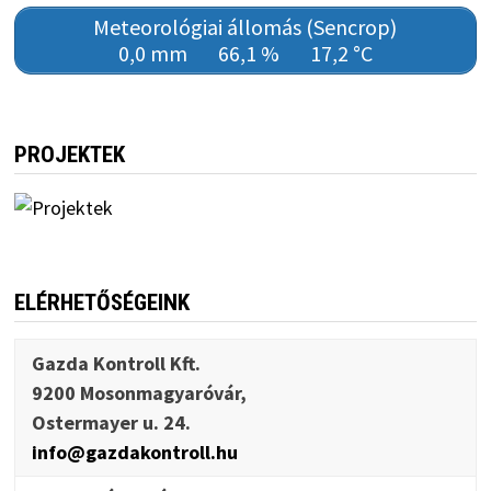
Meteorológiai állomás (Sencrop)
0,0 mm
66,1 %
17,2 °C
PROJEKTEK
ELÉRHETŐSÉGEINK
Gazda Kontroll Kft.
9200 Mosonmagyaróvár,
Ostermayer u. 24.
info@gazdakontroll.hu