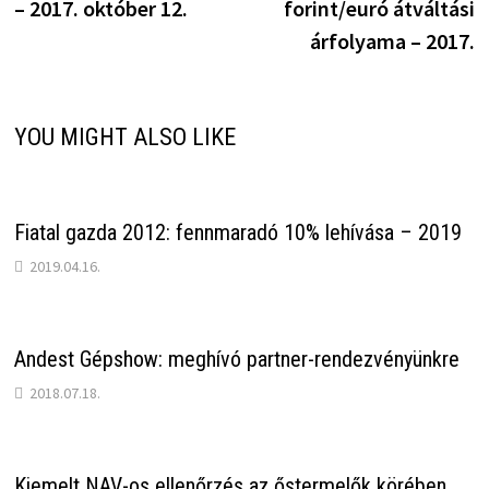
– 2017. október 12.
forint/euró átváltási
árfolyama – 2017.
YOU MIGHT ALSO LIKE
Fiatal gazda 2012: fennmaradó 10% lehívása – 2019
2019.04.16.
Andest Gépshow: meghívó partner-rendezvényünkre
2018.07.18.
Kiemelt NAV-os ellenőrzés az őstermelők körében