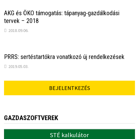
AKG és ÖKO támogatás: tápanyag-gazdálkodási
tervek – 2018
2018.09.06.
PRRS: sertéstartókra vonatkozó új rendelkezések
2019.05.03.
BEJELENTKEZÉS
GAZDASZOFTVEREK
STÉ kalkulátor