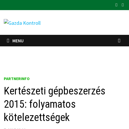
Skip
to
content
MENU
PARTNERINFO
Kertészeti gépbeszerzés
2015: folyamatos
kötelezettségek