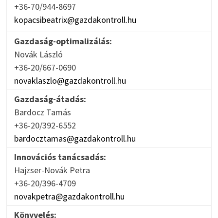
+36-70/944-8697
kopacsibeatrix@gazdakontroll.hu
Gazdaság-optimalizálás:
Novák László
+36-20/667-0690
novaklaszlo@gazdakontroll.hu
Gazdaság-átadás:
Bardocz Tamás
+36-20/392-6552
bardocztamas@gazdakontroll.hu
Innovációs tanácsadás:
Hajzser-Novák Petra
+36-20/396-4709
novakpetra@gazdakontroll.hu
Könyvelés: