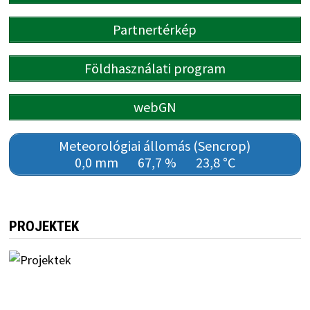
Partnertérkép
Földhasználati program
webGN
Meteorológiai állomás (Sencrop)
0,0 mm
67,7 %
23,8 °C
PROJEKTEK