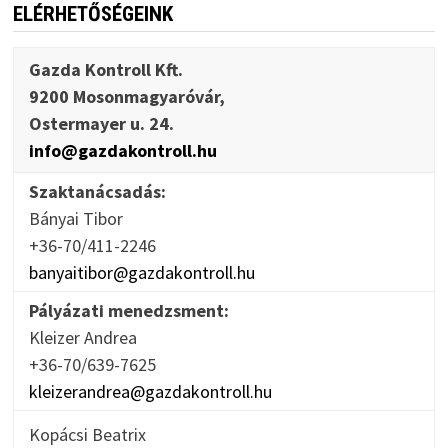
ELÉRHETŐSÉGEINK
Gazda Kontroll Kft.
9200 Mosonmagyaróvár,
Ostermayer u. 24.
info@gazdakontroll.hu
Szaktanácsadás:
Bányai Tibor
+36-70/411-2246
banyaitibor@gazdakontroll.hu
Pályázati menedzsment:
Kleizer Andrea
+36-70/639-7625
kleizerandrea@gazdakontroll.hu
Kopácsi Beatrix