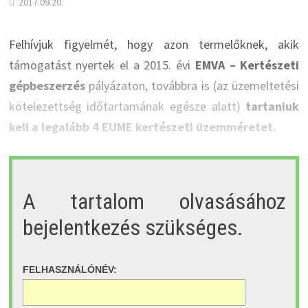
2017.09.20.
Felhívjuk figyelmét, hogy azon termelőknek, akik
támogatást nyertek el a 2015. évi
EMVA – Kertészeti
gépbeszerzés
pályázaton, továbbra is (az üzemeltetési
kötelezettség időtartamának egésze alatt)
tartaniuk
kell a legalább 4 EUME kertészeti üzemméretet.
A tartalom olvasásához
bejelentkezés szükséges.
FELHASZNÁLÓNÉV: