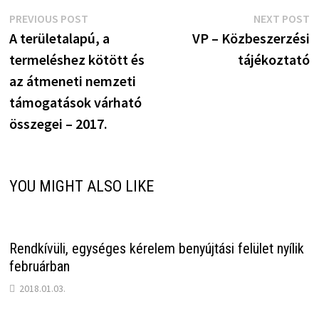
Bejegyzés
Previous
N
PREVIOUS POST
NEXT POST
post:
p
A területalapú, a
VP – Közbeszerzési
navigáció
termeléshez kötött és
tájékoztató
az átmeneti nemzeti
támogatások várható
összegei – 2017.
YOU MIGHT ALSO LIKE
Rendkívüli, egységes kérelem benyújtási felület nyílik
februárban
2018.01.03.