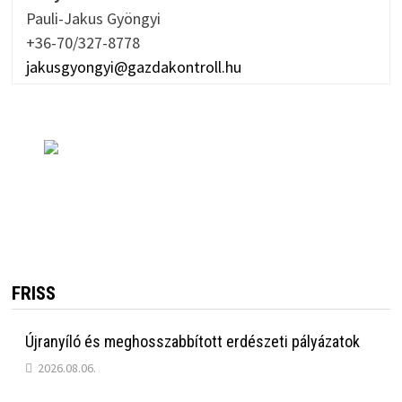
Pauli-Jakus Gyöngyi
+36-70/327-8778
jakusgyongyi@gazdakontroll.hu
FRISS
Újranyíló és meghosszabbított erdészeti pályázatok
2026.08.06.