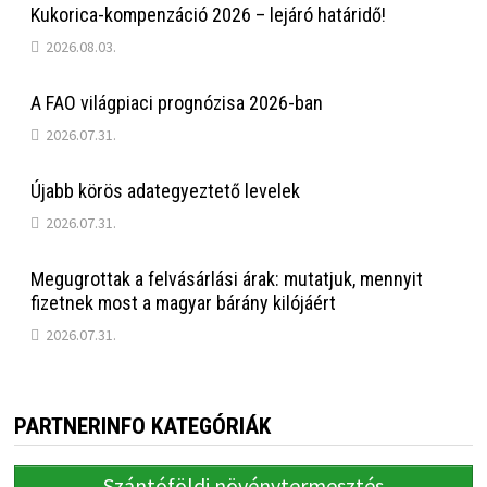
Kukorica-kompenzáció 2026 – lejáró határidő!
2026.08.03.
A FAO világpiaci prognózisa 2026-ban
2026.07.31.
Újabb körös adategyeztető levelek
2026.07.31.
Megugrottak a felvásárlási árak: mutatjuk, mennyit
fizetnek most a magyar bárány kilójáért
2026.07.31.
PARTNERINFO KATEGÓRIÁK
Szántóföldi növénytermesztés