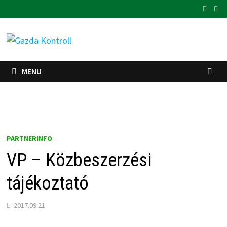
Skip
to
content
MENU
PARTNERINFO
VP – Közbeszerzési
tájékoztató
2017.09.21.