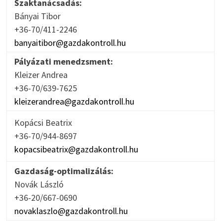
Szaktanácsadás:
Bányai Tibor
+36-70/411-2246
banyaitibor@gazdakontroll.hu
Pályázati menedzsment:
Kleizer Andrea
+36-70/639-7625
kleizerandrea@gazdakontroll.hu
Kopácsi Beatrix
+36-70/944-8697
kopacsibeatrix@gazdakontroll.hu
Gazdaság-optimalizálás:
Novák László
+36-20/667-0690
novaklaszlo@gazdakontroll.hu