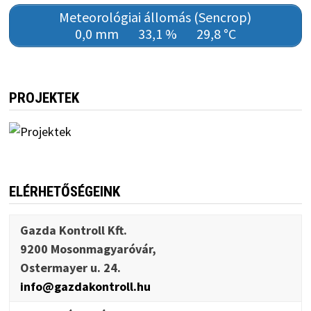
Meteorológiai állomás (Sencrop)
0,0 mm
33,1 %
29,8 °C
PROJEKTEK
ELÉRHETŐSÉGEINK
Gazda Kontroll Kft.
9200 Mosonmagyaróvár,
Ostermayer u. 24.
info@gazdakontroll.hu