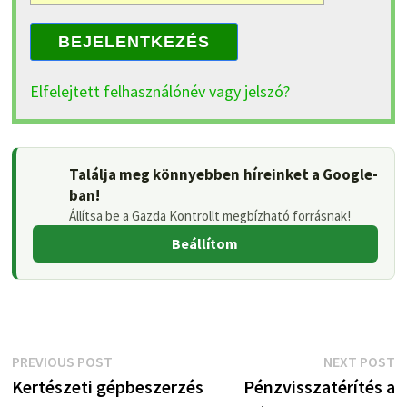
BEJELENTKEZÉS
Elfelejtett felhasználónév vagy jelszó?
Találja meg könnyebben híreinket a Google-
ban!
Állítsa be a Gazda Kontrollt megbízható forrásnak!
Beállítom
Bejegyzés
Previous
N
PREVIOUS POST
NEXT POST
post:
p
Kertészeti gépbeszerzés
Pénzvisszatérítés a
navigáció