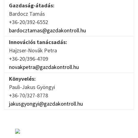
Gazdaság-átadás:
Bardocz Tamás
+36-20/392-6552
bardocztamas@gazdakontroll.hu
Innovációs tanácsadás:
Hajzser-Novák Petra
+36-20/396-4709
novakpetra@gazdakontroll.hu
Könyvelés:
Pauli-Jakus Gyöngyi
+36-70/327-8778
jakusgyongyi@gazdakontroll.hu