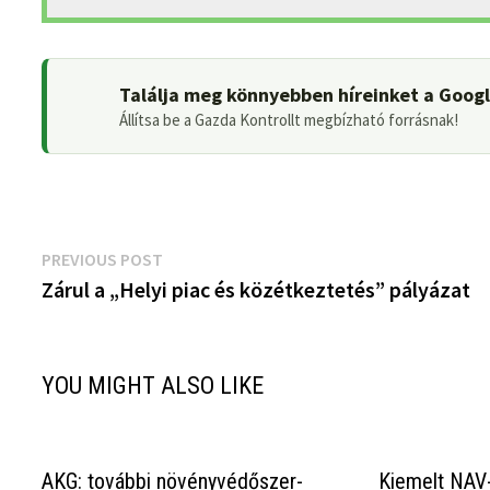
Találja meg könnyebben híreinket a Goog
Állítsa be a Gazda Kontrollt megbízható forrásnak!
Bejegyzés
Previous
PREVIOUS POST
post:
Zárul a „Helyi piac és közétkeztetés” pályázat
navigáció
YOU MIGHT ALSO LIKE
AKG: további növényvédőszer-
Kiemelt NAV-