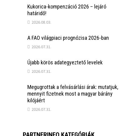
Kukorica-kompenzáció 2026 – lejáró
határidő!
2026.08.03.
A FAO világpiaci prognózisa 2026-ban
2026.07.31.
Újabb körös adategyeztető levelek
2026.07.31.
Megugrottak a felvásárlási árak: mutatjuk,
mennyit fizetnek most a magyar bárány
kilójáért
2026.07.31.
PARTNERINFO KATEGÓRIÁK