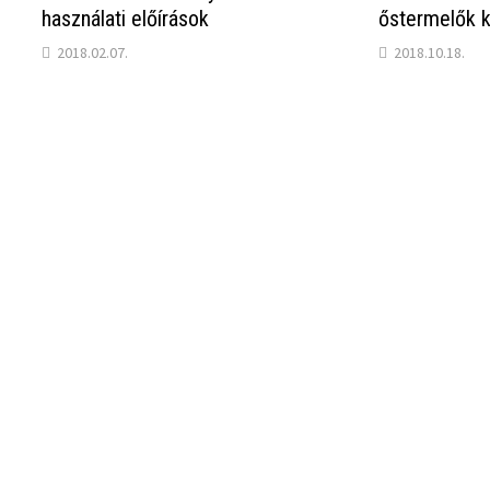
használati előírások
őstermelők 
2018.02.07.
2018.10.18.