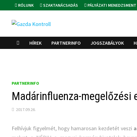
Skip
RÓLUNK
SZAKTANÁCSADÁS
PÁLYÁZATI MENEDZSMENT
to
content
HÍREK
PARTNERINFO
JOGSZABÁLYOK
H
PARTNERINFO
Madárinfluenza-megelőzési e
2017.09.26.
Felhívjuk figyelmét, hogy hamarosan kezdetét veszi
a