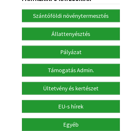
Szántóföldi növénytermesztés
Állattenyésztés
Pályázat
Támogatás Admin.
Ültetvény és kertészet
EU-s hírek
Egyéb