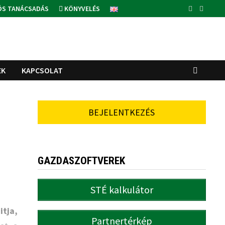
ÓS TANÁCSADÁS
KÖNYVELÉS
EK
KAPCSOLAT
BEJELENTKEZÉS
GAZDASZOFTVEREK
STÉ kalkulátor
itja,
Partnertérkép