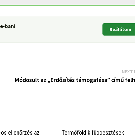
le-ban!
Beállítom
NEXT 
Módosult az „Erdősítés támogatása” című felh
os ellenőrzés az
Termőföld kifüggesztések