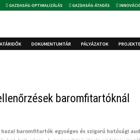
GAZDASÁG-OPTIMALIZÁLÁS
GAZDASÁG-ÁTADÁS
INNOVÁCI
ATÁRIDŐK
DOKUMENTUMTÁR
PÁLYÁZATOK
PROJEKT
llenőrzések baromfitartóknál
 hazai baromfitartók egységes és szigorú hatósági aud