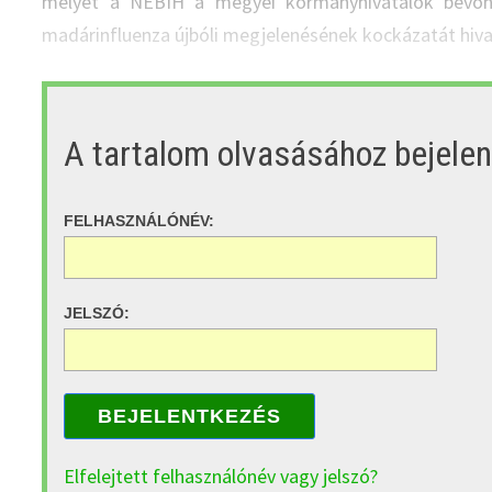
melyet a NÉBIH a megyei kormányhivatalok bevonás
madárinfluenza újbóli megjelenésének kockázatát hivat
A tartalom olvasásához bejele
FELHASZNÁLÓNÉV:
JELSZÓ:
BEJELENTKEZÉS
Elfelejtett felhasználónév vagy jelszó?