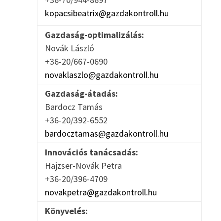
kopacsibeatrix@gazdakontroll.hu
Gazdaság-optimalizálás:
Novák László
+36-20/667-0690
novaklaszlo@gazdakontroll.hu
Gazdaság-átadás:
Bardocz Tamás
+36-20/392-6552
bardocztamas@gazdakontroll.hu
Innovációs tanácsadás:
Hajzser-Novák Petra
+36-20/396-4709
novakpetra@gazdakontroll.hu
Könyvelés: