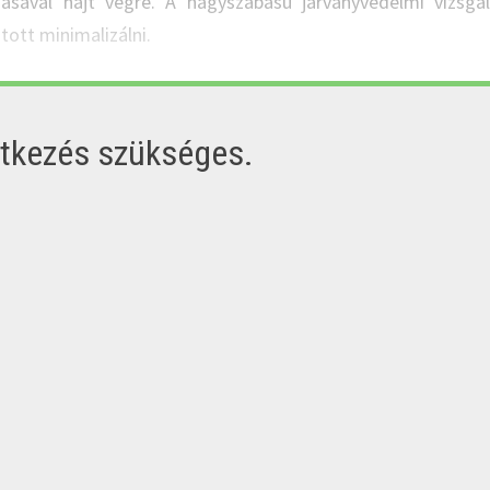
ával hajt végre. A nagyszabású járványvédelmi vizsgá
ott minimalizálni.
ntkezés szükséges.