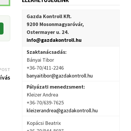
ELÉRHETŐSÉGEINK
Gazda Kontroll Kft.
9200 Mosonmagyaróvár,
Ostermayer u. 24.
info@gazdakontroll.hu
Szaktanácsadás:
Bányai Tibor
+36-70/411-2246
Next
POST
banyaitibor@gazdakontroll.hu
post:
ívás
Pályázati menedzsment:
Kleizer Andrea
+36-70/639-7625
kleizerandrea@gazdakontroll.hu
Kopácsi Beatrix
+36-70/944-8697