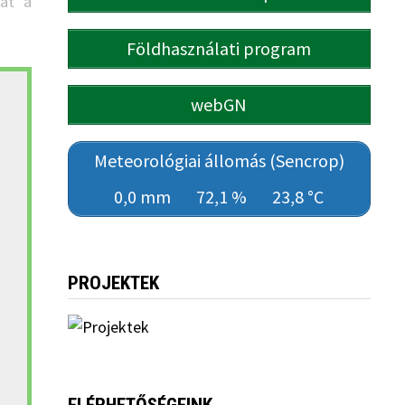
lat a
Földhasználati program
webGN
Meteorológiai állomás (Sencrop)
0,0 mm
72,1 %
23,8 °C
PROJEKTEK