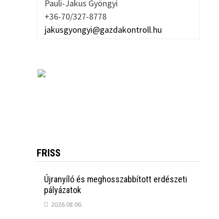
Pauli-Jakus Gyöngyi
+36-70/327-8778
jakusgyongyi@gazdakontroll.hu
FRISS
Újranyíló és meghosszabbított erdészeti
pályázatok
2026.08.06.