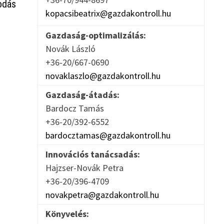
odás
kopacsibeatrix@gazdakontroll.hu
Gazdaság-optimalizálás:
Novák László
+36-20/667-0690
novaklaszlo@gazdakontroll.hu
Gazdaság-átadás:
Bardocz Tamás
+36-20/392-6552
bardocztamas@gazdakontroll.hu
Innovációs tanácsadás:
Hajzser-Novák Petra
+36-20/396-4709
novakpetra@gazdakontroll.hu
Könyvelés: