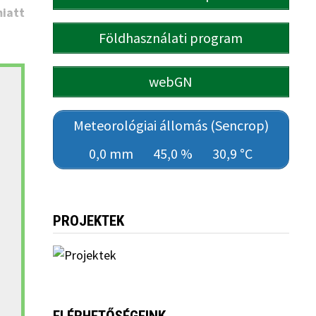
miatt
Földhasználati program
webGN
Meteorológiai állomás (Sencrop)
0,0 mm
45,0 %
30,9 °C
PROJEKTEK