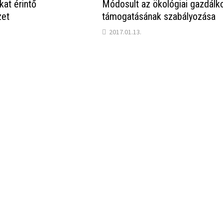
kat érintő
Módosult az ökológiai gazdálk
zet
támogatásának szabályozása
2017.01.13.