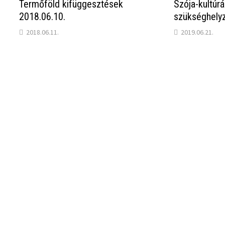
Termőföld kifüggesztések
Szója-kultúrá
2018.06.10.
szükséghely
2018.06.11.
2019.06.21.