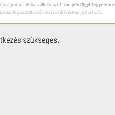
özös agrárpolitikában alkalmazott
ún. pénzügyi fegyelem 
észesült gazdálkodók visszatérítéshez juthatnak.
ntkezés szükséges.