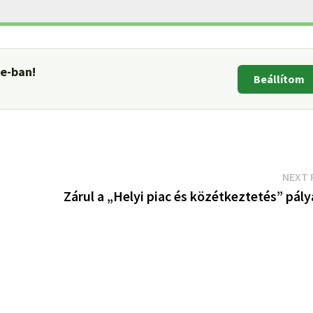
le-ban!
Beállítom
NEXT 
Zárul a „Helyi piac és közétkeztetés” pál