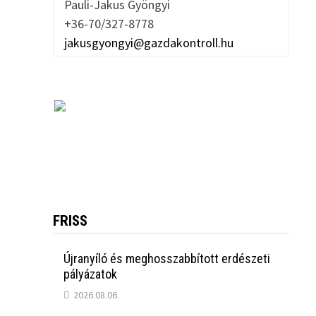
Pauli-Jakus Gyöngyi
+36-70/327-8778
jakusgyongyi@gazdakontroll.hu
FRISS
Újranyíló és meghosszabbított erdészeti
pályázatok
2026.08.06.