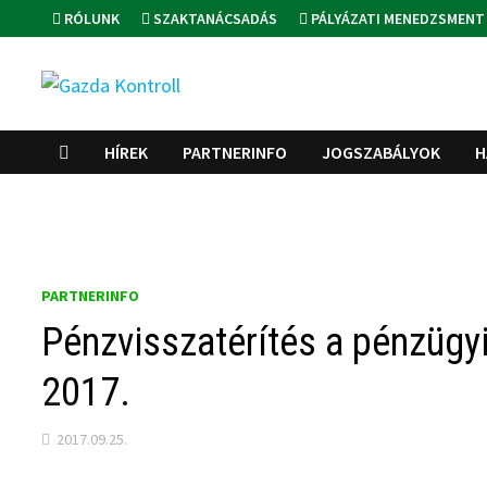
Skip
RÓLUNK
SZAKTANÁCSADÁS
PÁLYÁZATI MENEDZSMENT
to
content
HÍREK
PARTNERINFO
JOGSZABÁLYOK
H
PARTNERINFO
Pénzvisszatérítés a pénzügy
2017.
2017.09.25.