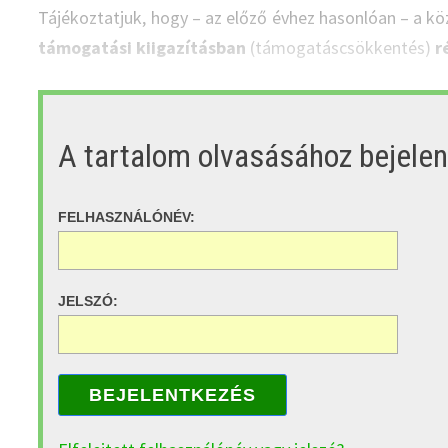
Tájékoztatjuk, hogy – az előző évhez hasonlóan – a k
támogatási kiigazításban
(támogatáscsökkentés)
r
A tartalom olvasásához bejele
FELHASZNÁLÓNÉV:
JELSZÓ:
BEJELENTKEZÉS