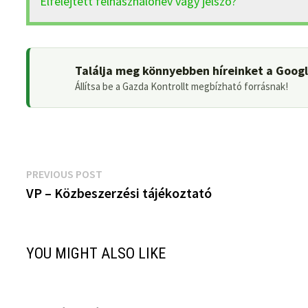
Elfelejtett felhasználónév vagy jelszó?
Találja meg könnyebben híreinket a Goog
Állítsa be a Gazda Kontrollt megbízható forrásnak!
Bejegyzés
Previous
PREVIOUS POST
post:
VP – Közbeszerzési tájékoztató
navigáció
YOU MIGHT ALSO LIKE