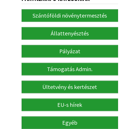
Szántóföldi növénytermesztés
Állattenyésztés
Pályázat
Támogatás Admin.
Ültetvény és kertészet
EU-s hírek
Egyéb