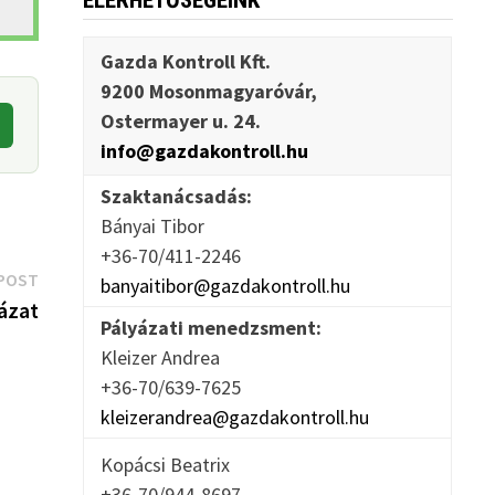
ELÉRHETŐSÉGEINK
Gazda Kontroll Kft.
9200 Mosonmagyaróvár,
Ostermayer u. 24.
info@gazdakontroll.hu
Szaktanácsadás:
Bányai Tibor
+36-70/411-2246
Next
POST
banyaitibor@gazdakontroll.hu
post:
yázat
Pályázati menedzsment:
Kleizer Andrea
+36-70/639-7625
kleizerandrea@gazdakontroll.hu
Kopácsi Beatrix
+36-70/944-8697