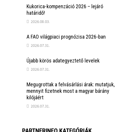
Kukorica-kompenzáció 2026 – lejáró
határidő!
2026.08.03.
A FAO világpiaci prognózisa 2026-ban
2026.07.31.
Újabb körös adategyeztető levelek
2026.07.31.
Megugrottak a felvásárlási árak: mutatjuk,
mennyit fizetnek most a magyar bárány
kilójáért
2026.07.31.
PARTNERINFO KATEGÓRIÁK