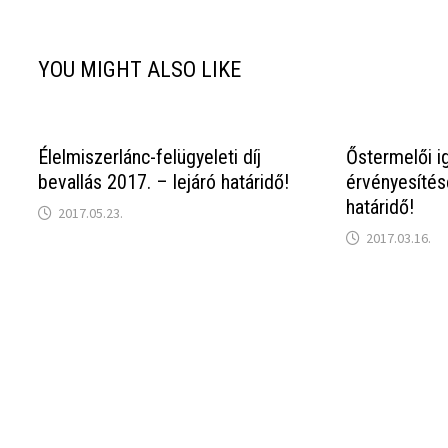
YOU MIGHT ALSO LIKE
Élelmiszerlánc-felügyeleti díj
Őstermelői i
bevallás 2017. – lejáró határidő!
érvényesítés
határidő!
2017.05.23.
2017.03.16.