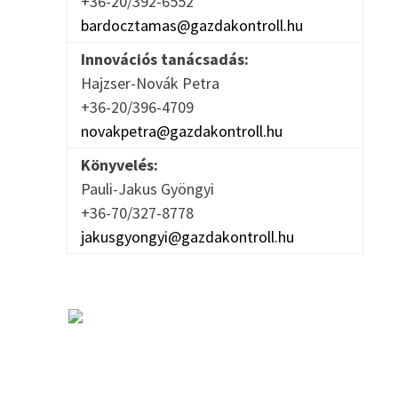
+36-20/392-6552
bardocztamas@gazdakontroll.hu
Innovációs tanácsadás:
Hajzser-Novák Petra
+36-20/396-4709
novakpetra@gazdakontroll.hu
Könyvelés:
Pauli-Jakus Gyöngyi
+36-70/327-8778
jakusgyongyi@gazdakontroll.hu