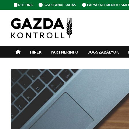
Skip
RÓLUNK
SZAKTANÁCSADÁS
PÁLYÁZATI MENEDZSME
to
content
HÍREK
PARTNERINFO
JOGSZABÁLYOK