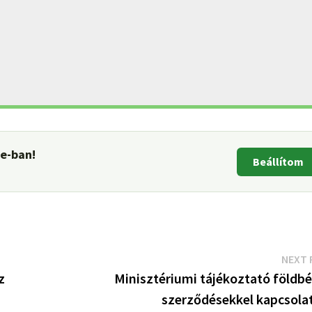
le-ban!
Beállítom
NEXT 
z
Minisztériumi tájékoztató földbé
szerződésekkel kapcsola