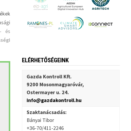
ékek
asági
s- és
ségi
ELÉRHETŐSÉGEINK
Gazda Kontroll Kft.
9200 Mosonmagyaróvár,
Ostermayer u. 24.
info@gazdakontroll.hu
Szaktanácsadás:
Bányai Tibor
+36-70/411-2246