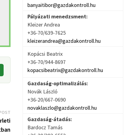
banyaitibor@gazdakontroll.hu
Pályázati menedzsment:
Kleizer Andrea
+36-70/639-7625
kleizerandrea@gazdakontroll.hu
Kopácsi Beatrix
+36-70/944-8697
kopacsibeatrix@gazdakontroll.hu
Gazdaság-optimalizálás:
Novák László
+36-20/667-0690
novaklaszlo@gazdakontroll.hu
Next
POST
Gazdaság-átadás:
post:
rleti
Bardocz Tamás
tban