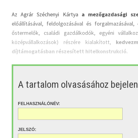
Az Agrár Széchenyi Kártya
a mezőgazdasági sze
előállításával, feldolgozásával és forgalmazásával
őstermelők, családi gazdálkodók, egyéni vállalko
középvállalkozások) részére kialakított,
kedvezm
díjtámogatásban részesített hitelkonstrukció.
A tartalom olvasásához bejele
FELHASZNÁLÓNÉV:
JELSZÓ: