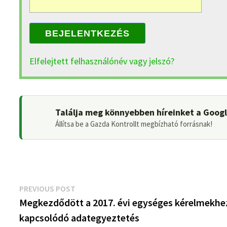
BEJELENTKEZÉS
Elfelejtett felhasználónév vagy jelszó?
Találja meg könnyebben híreinket a Goog
Állítsa be a Gazda Kontrollt megbízható forrásnak!
Bejegyzés
Previous
PREVIOUS POST
post:
Megkezdődött a 2017. évi egységes kérelmekhe
navigáció
kapcsolódó adategyeztetés