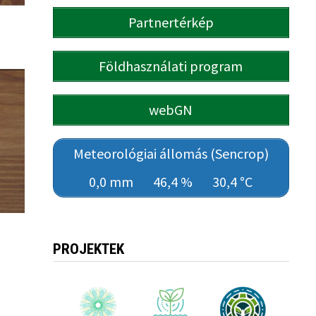
Partnertérkép
Földhasználati program
webGN
Meteorológiai állomás (Sencrop)
0,0 mm
46,4 %
30,4 °C
PROJEKTEK