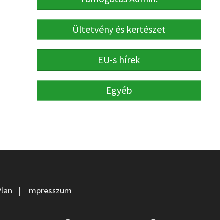
Ültetvény és kertészet
EU-s hírek
Egyéb
Plan
|
Impresszum