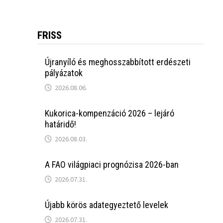
FRISS
Újranyíló és meghosszabbított erdészeti
pályázatok
2026.08.06.
Kukorica-kompenzáció 2026 – lejáró
határidő!
2026.08.03.
A FAO világpiaci prognózisa 2026-ban
2026.07.31.
Újabb körös adategyeztető levelek
2026.07.31.