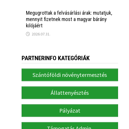
Megugrottak a felvásárlási árak: mutatjuk,
mennyit fizetnek most a magyar bárány
kilójáért
2026.07.31.
PARTNERINFO KATEGÓRIÁK
Szántóföldi növénytermesztés
Állattenyésztés
Pályázat
Támogatás Admin.