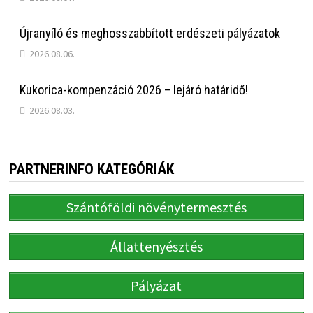
Újranyíló és meghosszabbított erdészeti pályázatok
2026.08.06.
Kukorica-kompenzáció 2026 – lejáró határidő!
2026.08.03.
PARTNERINFO KATEGÓRIÁK
Szántóföldi növénytermesztés
Állattenyésztés
Pályázat