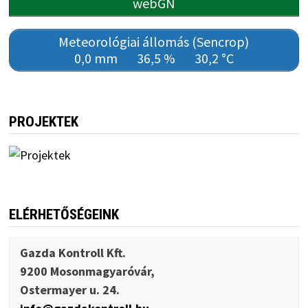
webGN
Meteorológiai állomás (Sencrop)
0,0 mm
36,5 %
30,2 °C
PROJEKTEK
ELÉRHETŐSÉGEINK
Gazda Kontroll Kft.
9200 Mosonmagyaróvár,
Ostermayer u. 24.