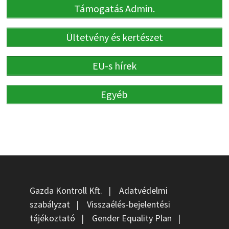
Támogatás Admin.
Ültetvény és kertészet
EU-s hírek
Egyéb
Gazda Kontroll Kft.
|
Adatvédelmi
szabályzat
|
Visszaélés-bejelentési
tájékoztató
|
Gender Equality Plan
|