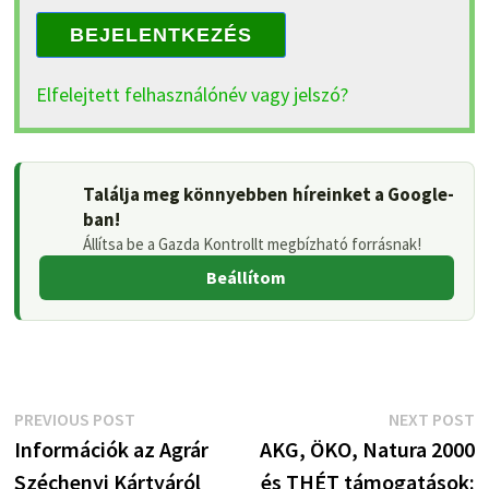
BEJELENTKEZÉS
Elfelejtett felhasználónév vagy jelszó?
Találja meg könnyebben híreinket a Google-
ban!
Állítsa be a Gazda Kontrollt megbízható forrásnak!
Beállítom
Bejegyzés
Previous
N
PREVIOUS POST
NEXT POST
post:
p
Információk az Agrár
AKG, ÖKO, Natura 2000
navigáció
Széchenyi Kártyáról
és THÉT támogatások: