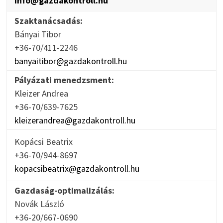
info@gazdakontroll.hu
Szaktanácsadás:
Bányai Tibor
+36-70/411-2246
banyaitibor@gazdakontroll.hu
Pályázati menedzsment:
Kleizer Andrea
+36-70/639-7625
kleizerandrea@gazdakontroll.hu
Kopácsi Beatrix
+36-70/944-8697
kopacsibeatrix@gazdakontroll.hu
Gazdaság-optimalizálás:
Novák László
+36-20/667-0690