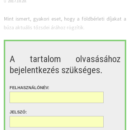
2017.10.20.
Mint ismert, gyakori eset, hogy a földbérleti díjakat a
búza aktuális tőzsdei árához rögzítik.
A tartalom olvasásához
bejelentkezés szükséges.
FELHASZNÁLÓNÉV:
JELSZÓ: