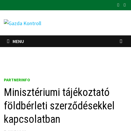
Skip
to
content
MENU
PARTNERINFO
Minisztériumi tájékoztató
földbérleti szerződésekkel
kapcsolatban