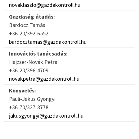
novaklaszlo@gazdakontroll.hu
Gazdaság-átadás:
Bardocz Tamás
+36-20/392-6552
bardocztamas@gazdakontroll.hu
Innovációs tanácsadás:
Hajzser-Novák Petra
+36-20/396-4709
novakpetra@gazdakontroll.hu
Könyvelés:
Pauli-Jakus Gyöngyi
+36-70/327-8778
jakusgyongyi@gazdakontroll.hu