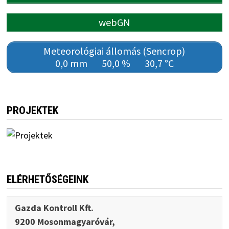
webGN
Meteorológiai állomás (Sencrop)
0,0 mm
50,0 %
30,7 °C
PROJEKTEK
ELÉRHETŐSÉGEINK
Gazda Kontroll Kft.
9200 Mosonmagyaróvár,