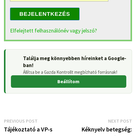
BEJELENTKEZÉS
Elfelejtett felhasználónév vagy jelszó?
Találja meg könnyebben híreinket a Google-
ban!
Állítsa be a Gazda Kontrollt megbízható forrásnak!
Beállítom
Bejegyzés
Previous
N
PREVIOUS POST
NEXT POST
post:
p
Tájékoztató a VP-s
Kéknyelv betegség:
navigáció