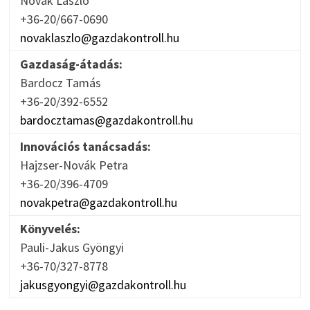
Novák László
+36-20/667-0690
novaklaszlo@gazdakontroll.hu
Gazdaság-átadás:
Bardocz Tamás
+36-20/392-6552
bardocztamas@gazdakontroll.hu
Innovációs tanácsadás:
Hajzser-Novák Petra
+36-20/396-4709
novakpetra@gazdakontroll.hu
Könyvelés:
Pauli-Jakus Gyöngyi
+36-70/327-8778
jakusgyongyi@gazdakontroll.hu