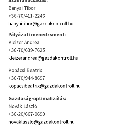
Szaktanácsadás:
Bányai Tibor
+36-70/411-2246
banyaitibor@gazdakontroll.hu
Pályázati menedzsment:
Kleizer Andrea
+36-70/639-7625
kleizerandrea@gazdakontroll.hu
Kopácsi Beatrix
+36-70/944-8697
kopacsibeatrix@gazdakontroll.hu
Gazdaság-optimalizálás:
Novák László
+36-20/667-0690
novaklaszlo@gazdakontroll.hu