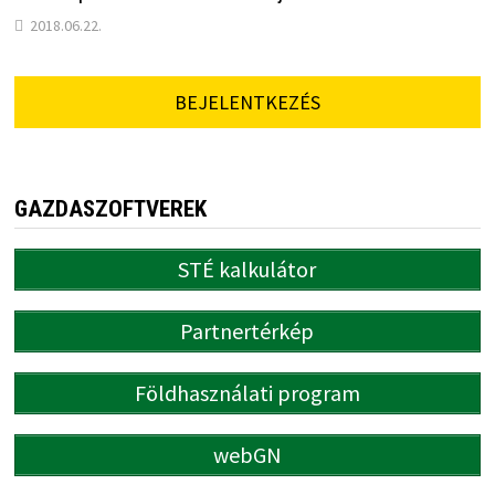
2018.06.22.
BEJELENTKEZÉS
GAZDASZOFTVEREK
STÉ kalkulátor
Partnertérkép
Földhasználati program
webGN