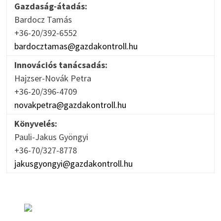
Gazdaság-átadás:
Bardocz Tamás
+36-20/392-6552
bardocztamas@gazdakontroll.hu
Innovációs tanácsadás:
Hajzser-Novák Petra
+36-20/396-4709
novakpetra@gazdakontroll.hu
Könyvelés:
Pauli-Jakus Gyöngyi
+36-70/327-8778
jakusgyongyi@gazdakontroll.hu