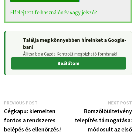
Elfelejtett felhasználónév vagy jelszó?
Találja meg könnyebben híreinket a Google-
ban!
Állítsa be a Gazda Kontrollt megbízható forrásnak!
Beállítom
Bejegyzés
Previous
N
PREVIOUS POST
NEXT POST
post:
p
Cégkapu: kiemelten
Borszőlőültetvény
navigáció
fontos a rendszeres
telepítés támogatása:
belépés és ellenőrzés!
módosult az első