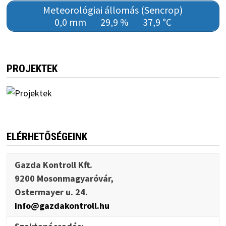
Meteorológiai állomás (Sencrop)
0,0 mm
29,9 %
37,9 °C
PROJEKTEK
ELÉRHETŐSÉGEINK
Gazda Kontroll Kft.
9200 Mosonmagyaróvár,
Ostermayer u. 24.
info@gazdakontroll.hu