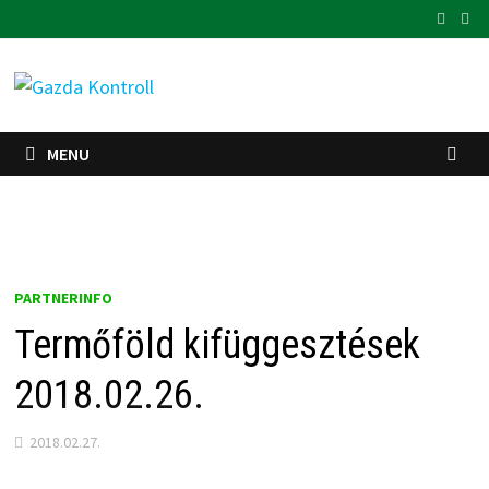
Skip
to
content
MENU
PARTNERINFO
Termőföld kifüggesztések
2018.02.26.
2018.02.27.