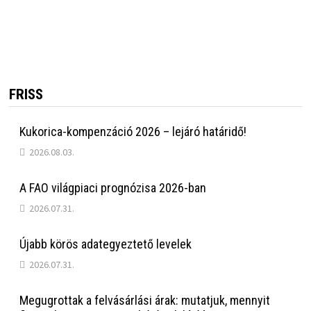
FRISS
Kukorica-kompenzáció 2026 – lejáró határidő!
2026.08.03.
A FAO világpiaci prognózisa 2026-ban
2026.07.31.
Újabb körös adategyeztető levelek
2026.07.31.
Megugrottak a felvásárlási árak: mutatjuk, mennyit