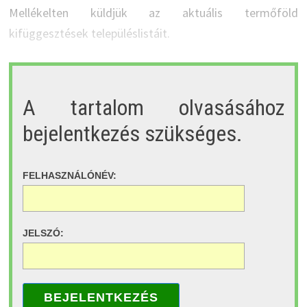
Mellékelten küldjük az aktuális termőföld
kifüggesztések településlistáit.
A tartalom olvasásához
bejelentkezés szükséges.
FELHASZNÁLÓNÉV:
JELSZÓ:
BEJELENTKEZÉS