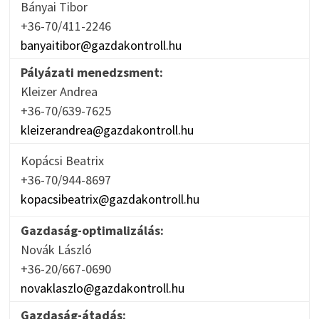
Bányai Tibor
+36-70/411-2246
banyaitibor@gazdakontroll.hu
Pályázati menedzsment:
Kleizer Andrea
+36-70/639-7625
kleizerandrea@gazdakontroll.hu
Kopácsi Beatrix
+36-70/944-8697
kopacsibeatrix@gazdakontroll.hu
Gazdaság-optimalizálás:
Novák László
+36-20/667-0690
novaklaszlo@gazdakontroll.hu
Gazdaság-átadás: