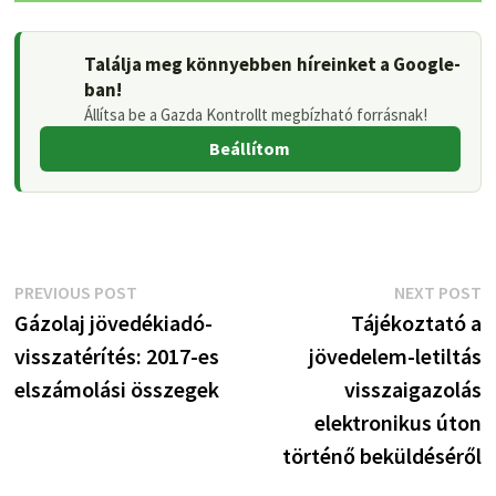
Találja meg könnyebben híreinket a Google-
ban!
Állítsa be a Gazda Kontrollt megbízható forrásnak!
Beállítom
Bejegyzés
Previous
N
PREVIOUS POST
NEXT POST
post:
p
Gázolaj jövedékiadó-
Tájékoztató a
navigáció
visszatérítés: 2017-es
jövedelem-letiltás
elszámolási összegek
visszaigazolás
elektronikus úton
történő beküldéséről