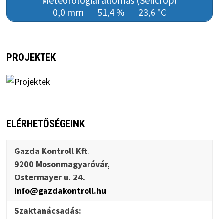
Meteorológiai állomás (Sencrop)
0,0 mm
51,4 %
23,6 °C
PROJEKTEK
ELÉRHETŐSÉGEINK
Gazda Kontroll Kft.
9200 Mosonmagyaróvár,
Ostermayer u. 24.
info@gazdakontroll.hu
Szaktanácsadás: