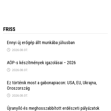
FRISS
Ennyi új erőgép állt munkába júliusban
2026.08.07.
AÖP-s készítmények igazolásai – 2026
2026.08.07.
Ez történik most a gabonapiacon: USA, EU, Ukrajna,
Oroszország
2026.08.07.
Újranyíló és meghosszabbított erdészeti pályázatok