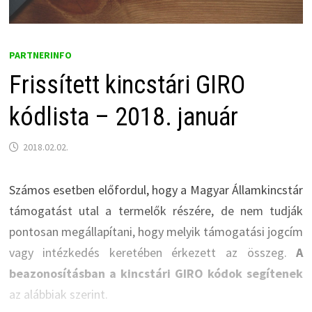
PARTNERINFO
Frissített kincstári GIRO
kódlista – 2018. január
2018.02.02.
Számos esetben előfordul, hogy a Magyar Államkincstár
támogatást utal a termelők részére, de nem tudják
pontosan megállapítani, hogy melyik támogatási jogcím
vagy intézkedés keretében érkezett az összeg.
A
beazonosításban a kincstári GIRO kódok segítenek
az alábbiak szerint.