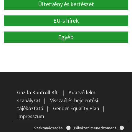
Ültetvény és kertészet
EU-s hírek
Egyéb
Gazda Kontroll Kft.
|
Adatvédelmi
szabályzat
|
Visszaélés-bejelentési
tájékoztató
|
Gender Equality Plan
|
Impresszum
Szaktanácsadás
Pályázati menedzsment