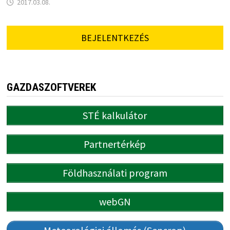
2017.03.08.
BEJELENTKEZÉS
GAZDASZOFTVEREK
STÉ kalkulátor
Partnertérkép
Földhasználati program
webGN