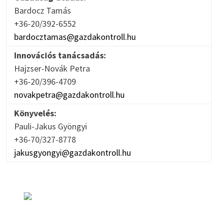
Bardocz Tamás
+36-20/392-6552
bardocztamas@gazdakontroll.hu
Innovációs tanácsadás:
Hajzser-Novák Petra
+36-20/396-4709
novakpetra@gazdakontroll.hu
Könyvelés:
Pauli-Jakus Gyöngyi
+36-70/327-8778
jakusgyongyi@gazdakontroll.hu