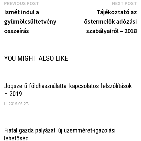
Bejegyzés
Previous
N
PREVIOUS POST
NEXT POST
post:
p
Ismét indul a
Tájékoztató az
navigáció
gyümölcsültetvény-
őstermelők adózási
összeírás
szabályairól – 2018
YOU MIGHT ALSO LIKE
Jogszerű földhasználattal kapcsolatos felszólítások
– 2019
2019.08.27.
Fiatal gazda pályázat: új üzemméret-igazolási
lehetőség