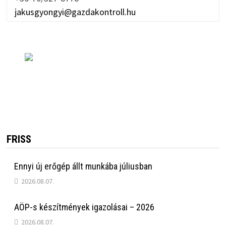
jakusgyongyi@gazdakontroll.hu
FRISS
Ennyi új erőgép állt munkába júliusban
2026.08.07.
AÖP-s készítmények igazolásai – 2026
2026.08.07.