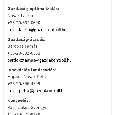
Gazdaság-optimalizálás:
Novák László
+36-20/667-0690
novaklaszlo@gazdakontroll.hu
Gazdaság-átadás:
Bardocz Tamás
+36-20/392-6552
bardocztamas@gazdakontroll.hu
Innovációs tanácsadás:
Hajzser-Novák Petra
+36-20/396-4709
novakpetra@gazdakontroll.hu
Könyvelés:
Pauli-Jakus Gyöngyi
+36-70/327-8778