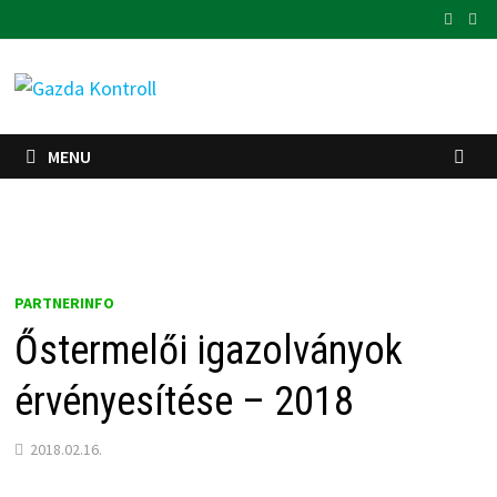
Skip
to
content
MENU
PARTNERINFO
Őstermelői igazolványok
érvényesítése – 2018
2018.02.16.