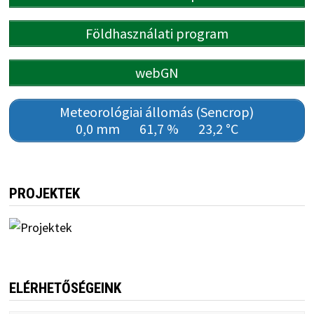
Földhasználati program
webGN
Meteorológiai állomás (Sencrop)
0,0 mm
61,7 %
23,2 °C
PROJEKTEK
ELÉRHETŐSÉGEINK