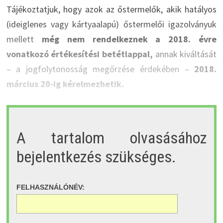
Tájékoztatjuk, hogy azok az őstermelők, akik hatályos
(ideiglenes vagy kártyaalapú) őstermelői igazolványuk
mellett
még nem rendelkeznek a 2018. évre
vonatkozó értékesítési betétlappal,
annak kiváltását
– a jogfolytonosság megőrzése érdekében –
2018.
március 20-ig kérelmezhetik.
A tartalom olvasásához
bejelentkezés szükséges.
FELHASZNÁLÓNÉV: