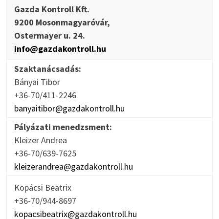
Gazda Kontroll Kft.
9200 Mosonmagyaróvár,
Ostermayer u. 24.
info@gazdakontroll.hu
Szaktanácsadás:
Bányai Tibor
+36-70/411-2246
banyaitibor@gazdakontroll.hu
Pályázati menedzsment:
Kleizer Andrea
+36-70/639-7625
kleizerandrea@gazdakontroll.hu
Kopácsi Beatrix
+36-70/944-8697
kopacsibeatrix@gazdakontroll.hu