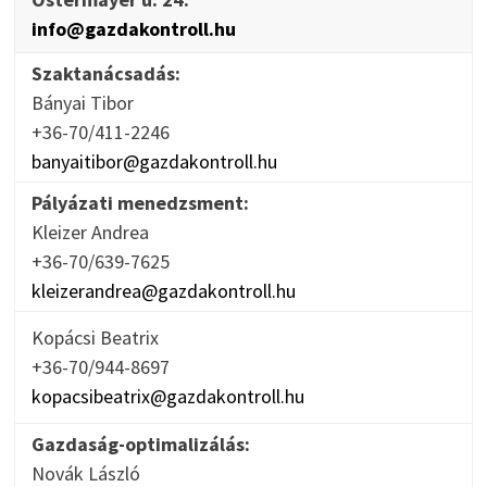
info@gazdakontroll.hu
Szaktanácsadás:
Bányai Tibor
+36-70/411-2246
banyaitibor@gazdakontroll.hu
Pályázati menedzsment:
Kleizer Andrea
+36-70/639-7625
kleizerandrea@gazdakontroll.hu
Kopácsi Beatrix
+36-70/944-8697
kopacsibeatrix@gazdakontroll.hu
Gazdaság-optimalizálás:
Novák László