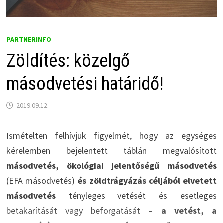
PARTNERINFO
Zöldítés: közelgő
másodvetési határidő!
2019.09.12.
Ismételten felhívjuk figyelmét, hogy az egységes
kérelemben bejelentett táblán megvalósított
másodvetés, ökológiai jelentőségű másodvetés
(EFA másodvetés)
és zöldtrágyázás céljából elvetett
másodvetés
tényleges vetését és esetleges
betakarítását vagy beforgatását –
a vetést, a