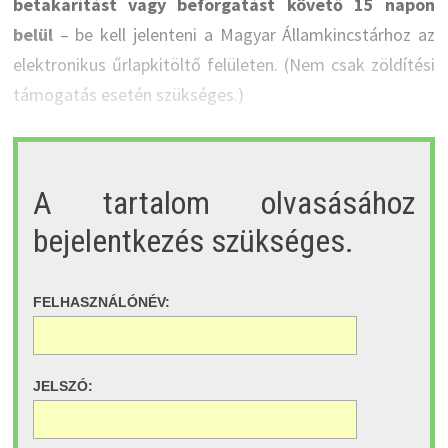
betakarítást vagy beforgatást követő 15 napon
belül
– be kell jelenteni a Magyar Államkincstárhoz az
elektronikus űrlapkitöltő felületen. (Nem csak zöldítési
támogatás esetén szükséges.)
A tartalom olvasásához
bejelentkezés szükséges.
FELHASZNÁLÓNÉV:
JELSZÓ: