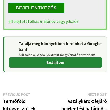
BEJELENTKEZÉS
Elfelejtett felhasználónév vagy jelszó?
Találja meg könnyebben híreinket a Google-
ban!
Állítsa be a Gazda Kontrollt megbízható forrásnak!
Beállítom
Bejegyzés
Previous
N
PREVIOUS POST
NEXT POST
post:
p
Termőföld
Aszálykárok: lejáró
navigáció
kifüggesztések
bejelentési határidő –