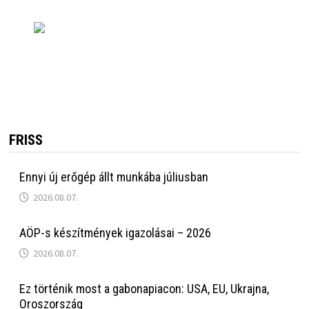
FRISS
Ennyi új erőgép állt munkába júliusban
2026.08.07.
AÖP-s készítmények igazolásai – 2026
2026.08.07.
Ez történik most a gabonapiacon: USA, EU, Ukrajna,
Oroszország