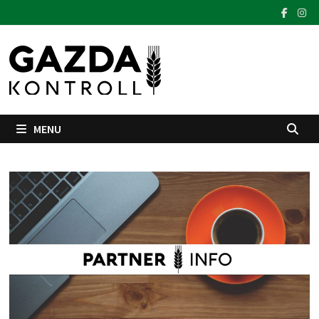
Skip
to
content
MENU