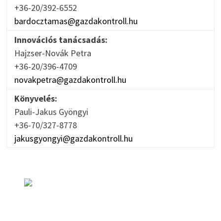
+36-20/392-6552
bardocztamas@gazdakontroll.hu
Innovációs tanácsadás:
Hajzser-Novák Petra
+36-20/396-4709
novakpetra@gazdakontroll.hu
Könyvelés:
Pauli-Jakus Gyöngyi
+36-70/327-8778
jakusgyongyi@gazdakontroll.hu