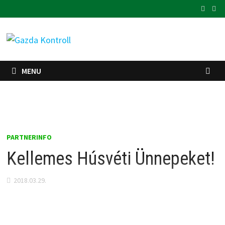
Skip
to
content
MENU
PARTNERINFO
Kellemes Húsvéti Ünnepeket!
2018.03.29.