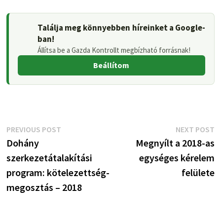
Találja meg könnyebben híreinket a Google-
ban!
Állítsa be a Gazda Kontrollt megbízható forrásnak!
Beállítom
Bejegyzés
Previous
N
PREVIOUS POST
NEXT POST
post:
p
Dohány
Megnyílt a 2018-as
navigáció
szerkezetátalakítási
egységes kérelem
program: kötelezettség-
felülete
megosztás – 2018