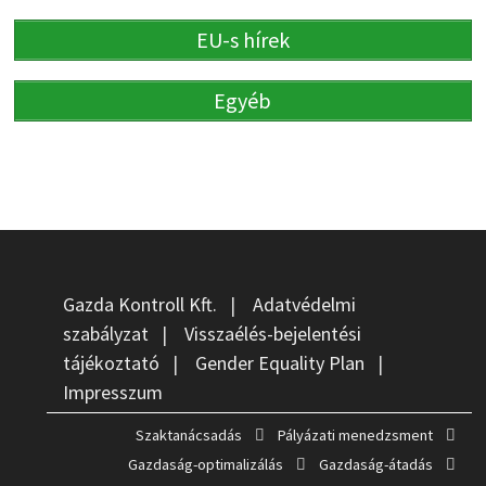
EU-s hírek
Egyéb
Gazda Kontroll Kft.
|
Adatvédelmi
szabályzat
|
Visszaélés-bejelentési
tájékoztató
|
Gender Equality Plan
|
Impresszum
Szaktanácsadás
Pályázati menedzsment
Gazdaság-optimalizálás
Gazdaság-átadás