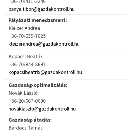
+36-70/411-2246
banyaitibor@gazdakontroll.hu
Pályázati menedzsment:
Kleizer Andrea
+36-70/639-7625
kleizerandrea@gazdakontroll.hu
Kopácsi Beatrix
+36-70/944-8697
kopacsibeatrix@gazdakontroll.hu
Gazdaság-optimalizálás:
Novák László
+36-20/667-0690
novaklaszlo@gazdakontroll.hu
Gazdaság-átadás:
Bardocz Tamás