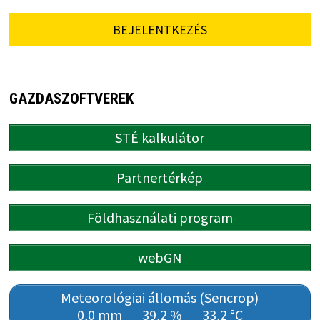
BEJELENTKEZÉS
GAZDASZOFTVEREK
STÉ kalkulátor
Partnertérkép
Földhasználati program
webGN
Meteorológiai állomás (Sencrop)
0,0 mm
39,2 %
33,2 °C