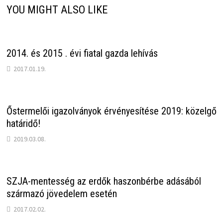
YOU MIGHT ALSO LIKE
2014. és 2015 . évi fiatal gazda lehívás
2017.01.19.
Őstermelői igazolványok érvényesítése 2019: közelgő
határidő!
2019.03.08.
SZJA-mentesség az erdők haszonbérbe adásából
származó jövedelem esetén
2017.02.02.