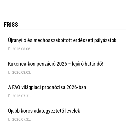
FRISS
Újranyíló és meghosszabbított erdészeti pályázatok
2026.08.06.
Kukorica-kompenzáció 2026 – lejáró határidő!
2026.08.03.
A FAO világpiaci prognózisa 2026-ban
2026.07.31.
Újabb körös adategyeztető levelek
2026.07.31.