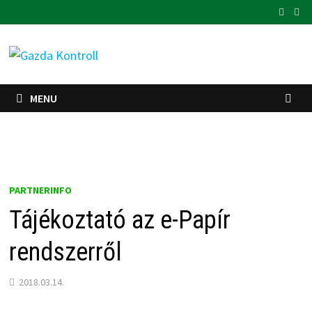
Skip
to
content
MENU
PARTNERINFO
Tájékoztató az e-Papír
rendszerről
2018.03.14.