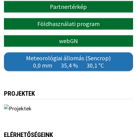
Partnertérkép
Földhasználati program
webGN
Meteorológiai állomás (Sencrop)
0,0 mm
35,4 %
30,1 °C
PROJEKTEK
ELÉRHETŐSÉGEINK