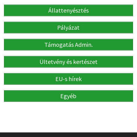
Állattenyésztés
Pályázat
Támogatás Admin.
Ültetvény és kertészet
EU-s hírek
Egyéb