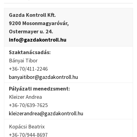
Gazda Kontroll Kft.
9200 Mosonmagyaróvár,
Ostermayer u. 24.
info@gazdakontroll.hu
Szaktanácsadás:
Bányai Tibor
+36-70/411-2246
banyaitibor@gazdakontroll.hu
Pályázati menedzsment:
Kleizer Andrea
+36-70/639-7625
kleizerandrea@gazdakontroll.hu
Kopácsi Beatrix
+36-70/944-8697