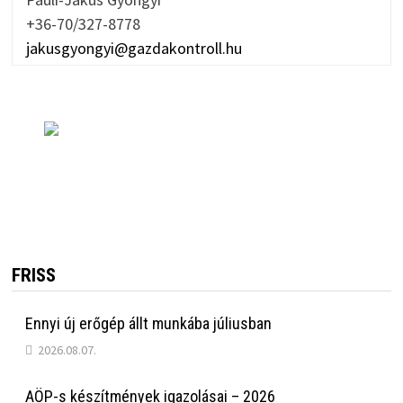
+36-70/327-8778
jakusgyongyi@gazdakontroll.hu
FRISS
Ennyi új erőgép állt munkába júliusban
2026.08.07.
AÖP-s készítmények igazolásai – 2026