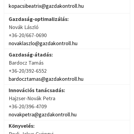
kopacsibeatrix@gazdakontroll.hu
Gazdaság-optimalizálás:
Novák László
+36-20/667-0690
novaklaszlo@gazdakontroll.hu
Gazdaság-átadás:
Bardocz Tamás
+36-20/392-6552
bardocztamas@gazdakontroll.hu
Innovációs tanácsadás:
Hajzser-Novák Petra
+36-20/396-4709
novakpetra@gazdakontroll.hu
Könyvelés:
Pauli-Jakus Gyöngyi