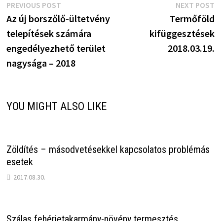
Bejegyzés
Previous
N
PREVIOUS POST
NEXT POST
post:
p
Az új borszőlő-ültetvény
Termőföld
navigáció
telepítések számára
kifüggesztések
engedélyezhető terület
2018.03.19.
nagysága – 2018
YOU MIGHT ALSO LIKE
Zöldítés – másodvetésekkel kapcsolatos problémás
esetek
2017.08.30.
Szálas fehérjetakarmány-növény termesztés