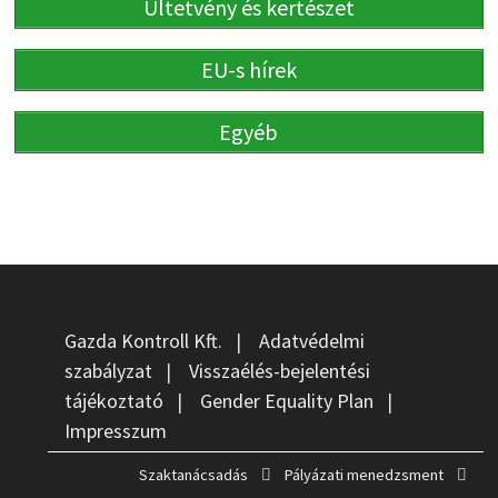
Ültetvény és kertészet
EU-s hírek
Egyéb
Gazda Kontroll Kft.
|
Adatvédelmi
szabályzat
|
Visszaélés-bejelentési
tájékoztató
|
Gender Equality Plan
|
Impresszum
Szaktanácsadás
Pályázati menedzsment