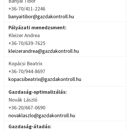
Bányai Tibor
+36-70/411-2246
banyaitibor@gazdakontroll.hu
Pályázati menedzsment:
Kleizer Andrea
+36-70/639-7625
kleizerandrea@gazdakontroll.hu
Kopácsi Beatrix
+36-70/944-8697
kopacsibeatrix@gazdakontroll.hu
Gazdaság-optimalizálás:
Novák László
+36-20/667-0690
novaklaszlo@gazdakontroll.hu
Gazdaság-átadás: