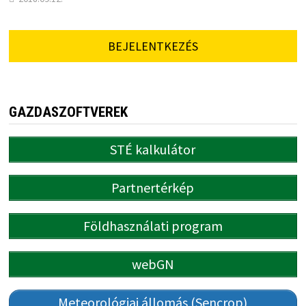
BEJELENTKEZÉS
GAZDASZOFTVEREK
STÉ kalkulátor
Partnertérkép
Földhasználati program
webGN
Meteorológiai állomás (Sencrop)