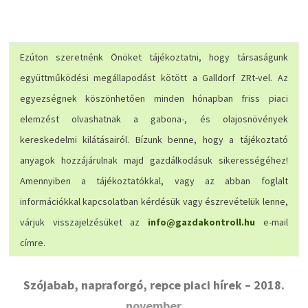
Ezúton szeretnénk Önöket tájékoztatni, hogy társaságunk
együttműködési megállapodást kötött a Galldorf ZRt-vel. Az
egyezségnek köszönhetően minden hónapban friss piaci
elemzést olvashatnak a gabona-, és olajosnövények
kereskedelmi kilátásairól. Bízunk benne, hogy a tájékoztató
anyagok hozzájárulnak majd gazdálkodásuk sikerességéhez!
Amennyiben a tájékoztatókkal, vagy az abban foglalt
információkkal kapcsolatban kérdésük vagy észrevételük lenne,
várjuk visszajelzésüket az
info@gazdakontroll.hu
e-mail
címre.
Szójabab, napraforgó, repce piaci hírek – 2018.
november