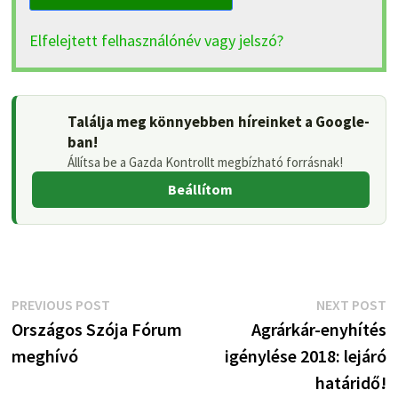
Elfelejtett felhasználónév vagy jelszó?
Találja meg könnyebben híreinket a Google-
ban!
Állítsa be a Gazda Kontrollt megbízható forrásnak!
Beállítom
Bejegyzés
Previous
N
PREVIOUS POST
NEXT POST
post:
p
Országos Szója Fórum
Agrárkár-enyhítés
navigáció
meghívó
igénylése 2018: lejáró
határidő!