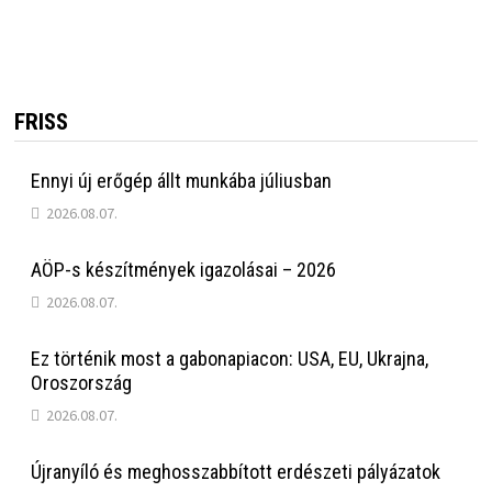
FRISS
Ennyi új erőgép állt munkába júliusban
2026.08.07.
AÖP-s készítmények igazolásai – 2026
2026.08.07.
Ez történik most a gabonapiacon: USA, EU, Ukrajna,
Oroszország
2026.08.07.
Újranyíló és meghosszabbított erdészeti pályázatok