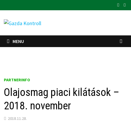
Skip
to
content
MENU
PARTNERINFO
Olajosmag piaci kilátások –
2018. november
2018.11.28.