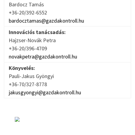
Bardocz Tamás
+36-20/392-6552
bardocztamas@gazdakontroll.hu
Innovációs tanácsadás:
Hajzser-Novák Petra
+36-20/396-4709
novakpetra@gazdakontroll.hu
Könyvelés:
Pauli-Jakus Gyöngyi
+36-70/327-8778
jakusgyongyi@gazdakontroll.hu