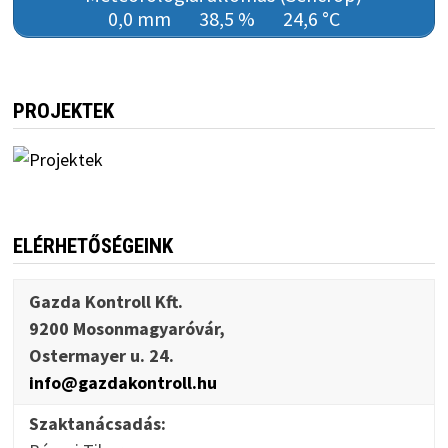
0,0 mm
38,5 %
24,6 °C
PROJEKTEK
ELÉRHETŐSÉGEINK
Gazda Kontroll Kft.
9200 Mosonmagyaróvár,
Ostermayer u. 24.
info@gazdakontroll.hu
Szaktanácsadás: