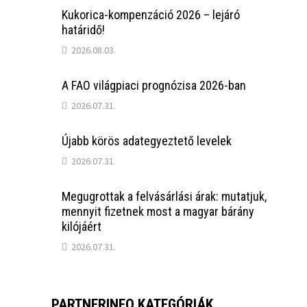
Kukorica-kompenzáció 2026 – lejáró
határidő!
2026.08.03.
A FAO világpiaci prognózisa 2026-ban
2026.07.31.
Újabb körös adategyeztető levelek
2026.07.31.
Megugrottak a felvásárlási árak: mutatjuk,
mennyit fizetnek most a magyar bárány
kilójáért
2026.07.31.
PARTNERINFO KATEGÓRIÁK