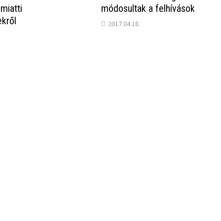
miatti
módosultak a felhívások
kről
2017.04.18.