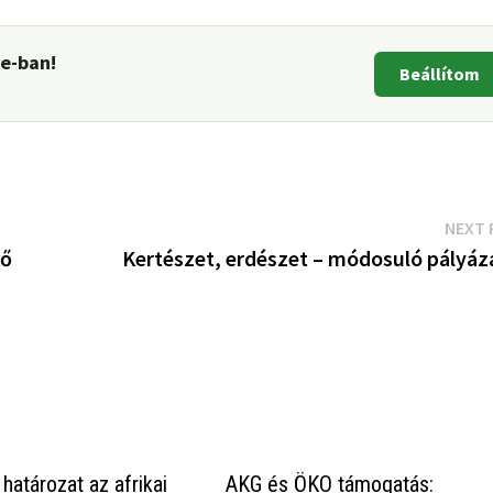
le-ban!
Beállítom
NEXT 
gő
Kertészet, erdészet – módosuló pályáz
 határozat az afrikai
AKG és ÖKO támogatás: