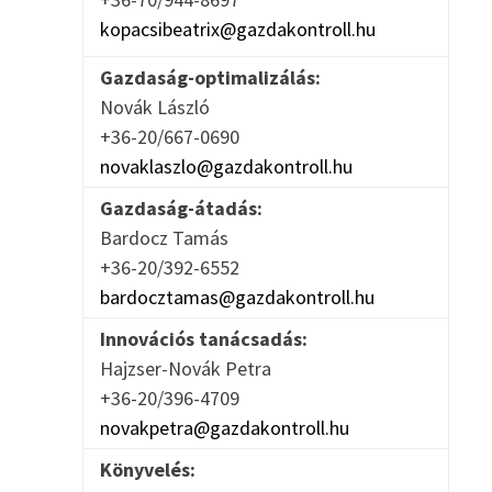
kopacsibeatrix@gazdakontroll.hu
Gazdaság-optimalizálás:
Novák László
+36-20/667-0690
novaklaszlo@gazdakontroll.hu
Gazdaság-átadás:
Bardocz Tamás
+36-20/392-6552
bardocztamas@gazdakontroll.hu
Innovációs tanácsadás:
Hajzser-Novák Petra
+36-20/396-4709
novakpetra@gazdakontroll.hu
Könyvelés: