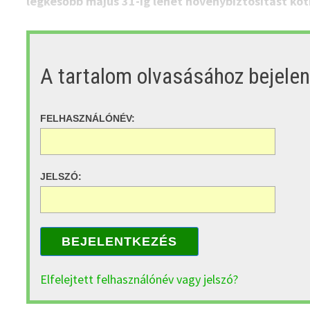
legkésőbb május 31-ig lehet növénybiztosítást köt
A tartalom olvasásához bejele
FELHASZNÁLÓNÉV:
JELSZÓ:
BEJELENTKEZÉS
Elfelejtett felhasználónév vagy jelszó?