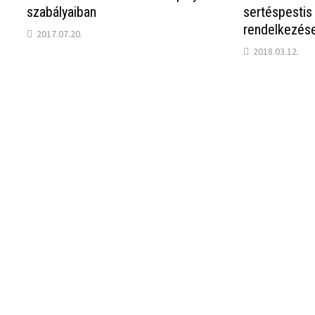
szabályaiban
sertéspestis 
rendelkezése
2017.07.20.
2018.03.12.