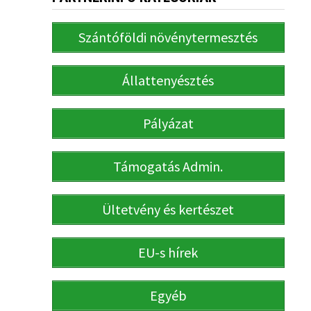
Szántóföldi növénytermesztés
Állattenyésztés
Pályázat
Támogatás Admin.
Ültetvény és kertészet
EU-s hírek
Egyéb