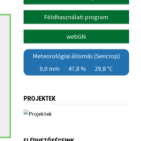
Földhasználati program
webGN
Meteorológiai állomás (Sencrop)
0,0 mm
47,8 %
29,8 °C
PROJEKTEK