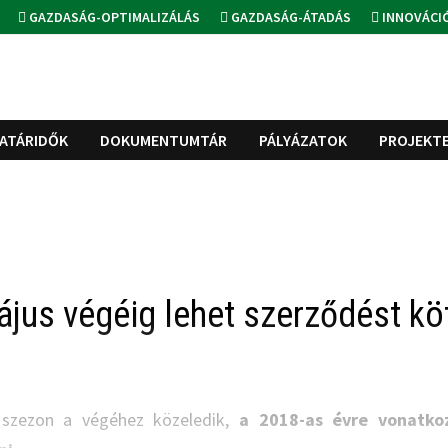
GAZDASÁG-OPTIMALIZÁLÁS
GAZDASÁG-ÁTADÁS
INNOVÁCI
ATÁRIDŐK
DOKUMENTUMTÁR
PÁLYÁZATOK
PROJEKT
jus végéig lehet szerződést kö
si szezon a végéhez közeledik,
a 2018-as évre vonatko