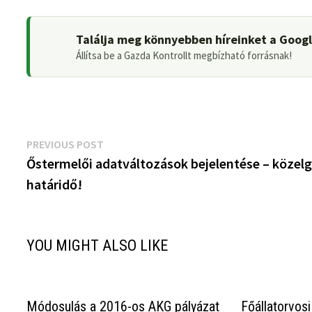
Találja meg könnyebben híreinket a Goog
Állítsa be a Gazda Kontrollt megbízható forrásnak!
Bejegyzés
Previous
PREVIOUS POST
post:
Őstermelői adatváltozások bejelentése – közel
navigáció
határidő!
YOU MIGHT ALSO LIKE
Módosulás a 2016-os AKG pályázat
Főállatorvosi