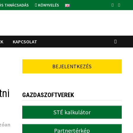
ÓS TANÁCSADÁS
KÖNYVELÉS
EK
KAPCSOLAT
BEJELENTKEZÉS
tni
GAZDASZOFTVEREK
STÉ kalkulátor
zóan
Partnertérkép