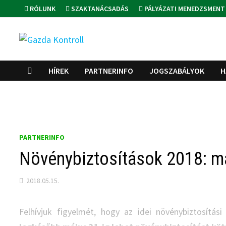
Skip
RÓLUNK
SZAKTANÁCSADÁS
PÁLYÁZATI MENEDZSMENT
to
content
HÍREK
PARTNERINFO
JOGSZABÁLYOK
H
PARTNERINFO
Növénybiztosítások 2018: má
2018.05.15.
Felhívjuk figyelmét, hogy az idei növénybiztosítá