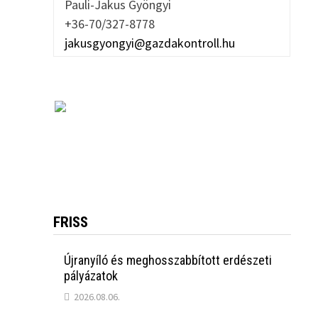
Pauli-Jakus Gyöngyi
+36-70/327-8778
jakusgyongyi@gazdakontroll.hu
FRISS
Újranyíló és meghosszabbított erdészeti
pályázatok
2026.08.06.