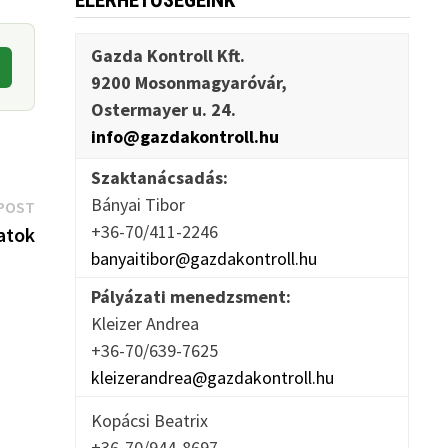
ELÉRHETŐSÉGEINK
Gazda Kontroll Kft.
9200 Mosonmagyaróvár,
Ostermayer u. 24.
info@gazdakontroll.hu
Szaktanácsadás:
Bányai Tibor
Next
POST
+36-70/411-2246
post:
atok
banyaitibor@gazdakontroll.hu
Pályázati menedzsment:
Kleizer Andrea
+36-70/639-7625
kleizerandrea@gazdakontroll.hu
Kopácsi Beatrix
+36-70/944-8697