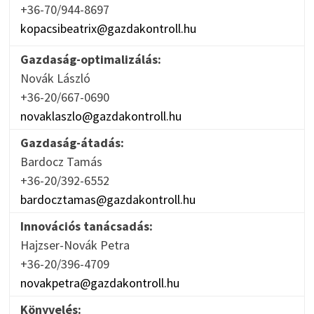
+36-70/944-8697
kopacsibeatrix@gazdakontroll.hu
Gazdaság-optimalizálás:
Novák László
+36-20/667-0690
novaklaszlo@gazdakontroll.hu
Gazdaság-átadás:
Bardocz Tamás
+36-20/392-6552
bardocztamas@gazdakontroll.hu
Innovációs tanácsadás:
Hajzser-Novák Petra
+36-20/396-4709
novakpetra@gazdakontroll.hu
Könyvelés: