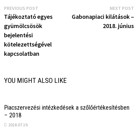
Bejegyzés
Previous
N
PREVIOUS POST
NEXT POST
post:
p
Tájékoztató egyes
Gabonapiaci kilátások –
navigáció
gyümölcsösök
2018. június
bejelentési
kötelezettségével
kapcsolatban
YOU MIGHT ALSO LIKE
Piacszervezési intézkedések a szőlőértékesítésben
– 2018
2018.07.19.