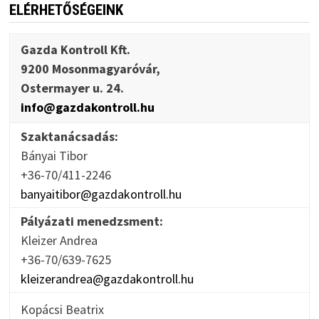
ELÉRHETŐSÉGEINK
Gazda Kontroll Kft.
9200 Mosonmagyaróvár,
Ostermayer u. 24.
info@gazdakontroll.hu
Szaktanácsadás:
Bányai Tibor
+36-70/411-2246
banyaitibor@gazdakontroll.hu
Pályázati menedzsment:
Kleizer Andrea
+36-70/639-7625
kleizerandrea@gazdakontroll.hu
Kopácsi Beatrix