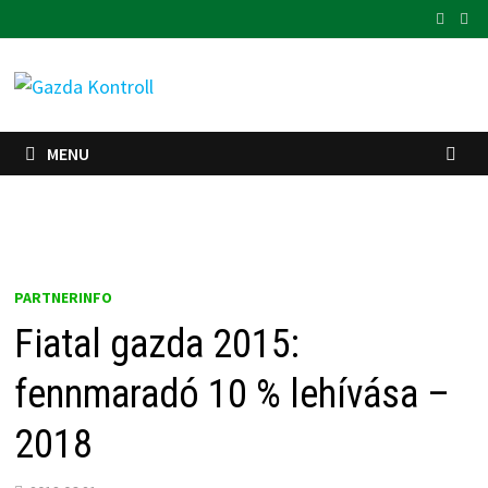
Skip
to
content
MENU
PARTNERINFO
Fiatal gazda 2015:
fennmaradó 10 % lehívása –
2018