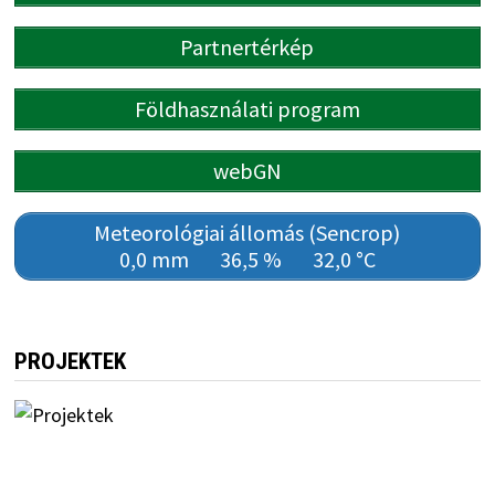
Partnertérkép
Földhasználati program
webGN
Meteorológiai állomás (Sencrop)
0,0 mm
36,5 %
32,0 °C
PROJEKTEK