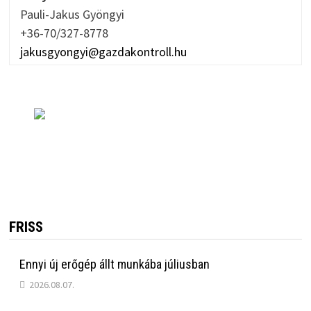
Pauli-Jakus Gyöngyi
+36-70/327-8778
jakusgyongyi@gazdakontroll.hu
FRISS
Ennyi új erőgép állt munkába júliusban
2026.08.07.