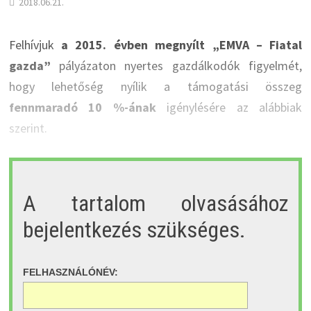
2018.06.21.
Felhívjuk
a 2015. évben megnyílt „EMVA – Fiatal
gazda”
pályázaton nyertes gazdálkodók figyelmét,
hogy lehetőség nyílik a támogatási összeg
fennmaradó 10 %-ának
igénylésére az alábbiak
szerint.
A tartalom olvasásához
bejelentkezés szükséges.
FELHASZNÁLÓNÉV: