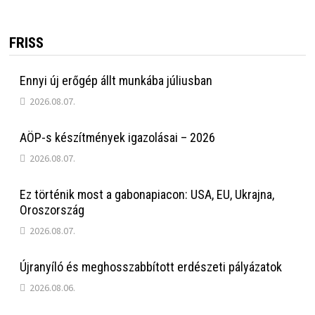
FRISS
Ennyi új erőgép állt munkába júliusban
2026.08.07.
AÖP-s készítmények igazolásai – 2026
2026.08.07.
Ez történik most a gabonapiacon: USA, EU, Ukrajna,
Oroszország
2026.08.07.
Újranyíló és meghosszabbított erdészeti pályázatok
2026.08.06.