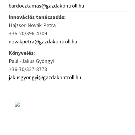
bardocztamas@gazdakontroll.hu
Innovációs tanácsadás:
Hajzser-Novák Petra
+36-20/396-4709
novakpetra@gazdakontroll.hu
Könyvelés:
Pauli-Jakus Gyöngyi
+36-70/327-8778
jakusgyongyi@gazdakontroll.hu