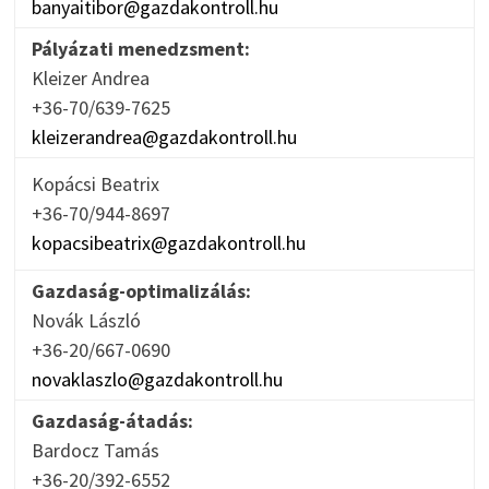
banyaitibor@gazdakontroll.hu
Pályázati menedzsment:
Kleizer Andrea
+36-70/639-7625
kleizerandrea@gazdakontroll.hu
Kopácsi Beatrix
+36-70/944-8697
kopacsibeatrix@gazdakontroll.hu
Gazdaság-optimalizálás:
Novák László
+36-20/667-0690
novaklaszlo@gazdakontroll.hu
Gazdaság-átadás:
Bardocz Tamás
+36-20/392-6552