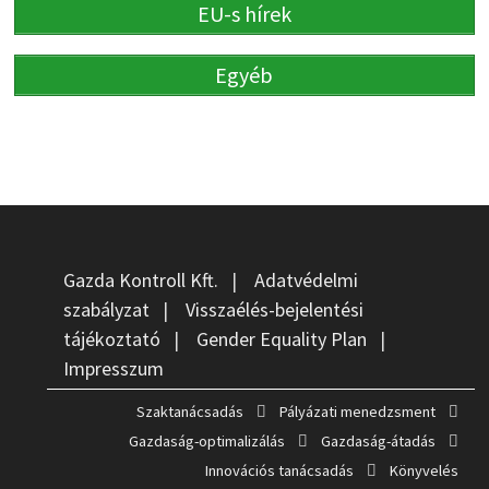
EU-s hírek
Egyéb
Gazda Kontroll Kft.
|
Adatvédelmi
szabályzat
|
Visszaélés-bejelentési
tájékoztató
|
Gender Equality Plan
|
Impresszum
Szaktanácsadás
Pályázati menedzsment
Gazdaság-optimalizálás
Gazdaság-átadás
Innovációs tanácsadás
Könyvelés