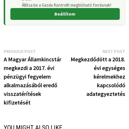
Állítsa be a Gazda Kontrollt megbízható forrásnak!
Beállítom
Bejegyzés
Previous
N
PREVIOUS POST
NEXT POST
post:
p
A Magyar Államkincstár
Megkezdődött a 2018.
navigáció
megkezdi a 2017. évi
évi egységes
pénzügyi fegyelem
kérelmekhez
alkalmazásából eredő
kapcsolódó
visszatérítések
adategyeztetés
kifizetését
YOU MIGHT ALSO LIKE