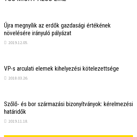
Újra megnyílik az erdők gazdasági értékének
növelésére irányuló pályázat
2019.12.05.
VP-s arculati elemek kihelyezési kötelezettsége
2018.03.26.
Szőlő- és bor származási bizonyítványok: kérelmezési
határidők
2019.11.18.