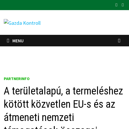
Skip
to
content
MENU
PARTNERINFO
A területalapú, a termeléshez
kötött közvetlen EU-s és az
átmeneti nemzeti