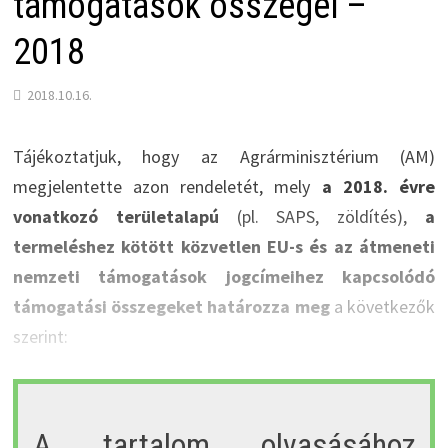
támogatások összegei –
2018
2018.10.16.
Tájékoztatjuk, hogy az Agrárminisztérium (AM)
megjelentette azon rendeletét, mely
a 2018. évre
vonatkozó területalapú
(pl. SAPS, zöldítés),
a
termeléshez kötött közvetlen EU-s és az átmeneti
nemzeti támogatások jogcímeihez kapcsolódó
támogatási összegeket határozza meg
a következők
szerint:
A tartalom olvasásához