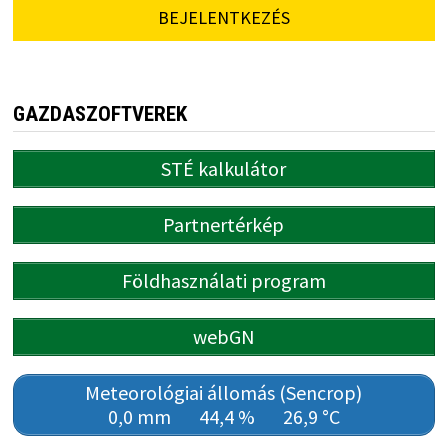
BEJELENTKEZÉS
GAZDASZOFTVEREK
STÉ kalkulátor
Partnertérkép
Földhasználati program
webGN
Meteorológiai állomás (Sencrop)
0,0 mm
44,4 %
26,9 °C